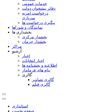
خدمات عمومی
دفاتر پیشخوان دولت
درخواست امریه
سربازی
پیگیری درخواست ها
نمایندگان و شوراها
بخشداری ها
بخشدار مرکزی
بخشدار جزمان
مراکز
آرشیو
اخبار
اخبار انتخابات
اطلاعیه و بخشنامه ها
پیام های فرماندار
گالری
گالری تصاویر
گالری فیلم
استانداری
صفحه نخست