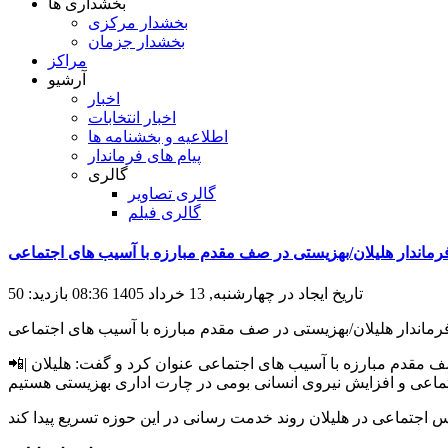
بخشداری ها
بخشدار مرکزی
بخشدار جزمان
مراکز
آرشیو
اخبار
اخبار انتخابات
اطلاعیه و بخشنامه ها
پیام های فرماندار
گالری
گالری تصاویر
گالری فیلم
 فرماندار هلیلان/بهزیستی در صف مقدم مبارزه با آسیب های اجتماعی
تاریخ ایجاد در چهارشنبه, 13 خرداد 1405 08:36
بازدید: 50
📲| به گزارش روابط عمومی فرمانداری هلیلان، آیت قیصربیگی در دیدار حسین نورعلی‌وند مدیر کل بهزیستی استان ایلام، بهزیستی را در صف مقدم مبارزه با آسیب های اجتماعی عنوان کرد و گفت: هلیلان