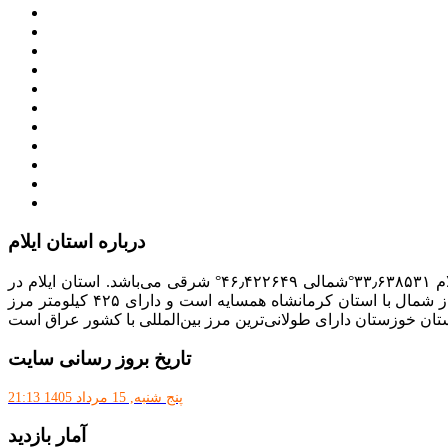
معاون اول رییس جمهور
مجمع تشخیص مصلحت نظام
سامانه ملی انتشارودسترسی آزادبه اطلاعات
معاونت امور زنان و خانواده
میز خدمت الکترونیک وزارت کشور
سامانه تدارکات الکترونیکی دولت (ستاد)
سامانه ارتباط مردم و دولت (سامد)
امور اتباع و مهاجرین خارجی وزارت کشور
سازمان شهرداری ها و دهیاری های کشور
پذیرش و جذب امریه
دانلودنرم افزارهوشمند افراد نابینا یا کم‌بینا برای کار با کامپیوتر
درباره استان ایلام
با مساحت ۲۰٬۱۳۳ کیلومتر مربع، بیست و دومین استان ایران از نظر وسعت به‌شمار می‌رود. مختصات جغرافیایی استان ایلام ۳۳٫۶۳۸۵۳۱°شمالی ۴۶٫۴۲۲۶۴۹° شرقی می‌باشد. استان ایلام در
جنوب غرب ایران در سلسله جبال زاگرس واقع است و از غرب با کشور عراق از جنوب با استان خوزستان، از شرق با استان لرستان و از شمال با استان کرمانشاه همسایه است و دارای ۴۲۵ کیلومتر مرز
تان خوزستان دارای طولانی‌ترین مرز بین‌المللی با کشور عراق است
تاریخ بروز رسانی سایت
پنج شنبه, 15 مرداد 1405 21:13
آمار بازدید