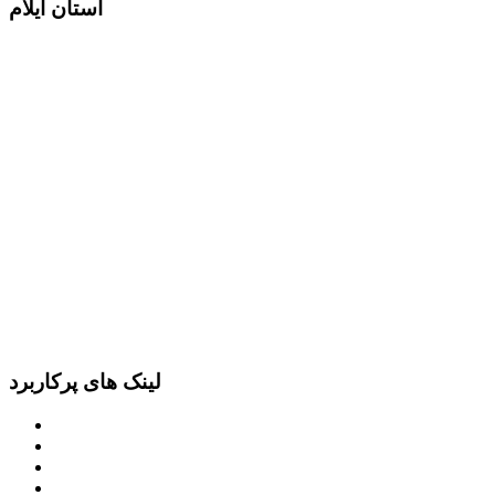
استان ایلام
لینک های پرکاربرد
پرتال امام خمینی (ره)
دفتر مقام معظم رهبری
ریاست ‌جمهوری اسلامی ایران
وزارت کشور