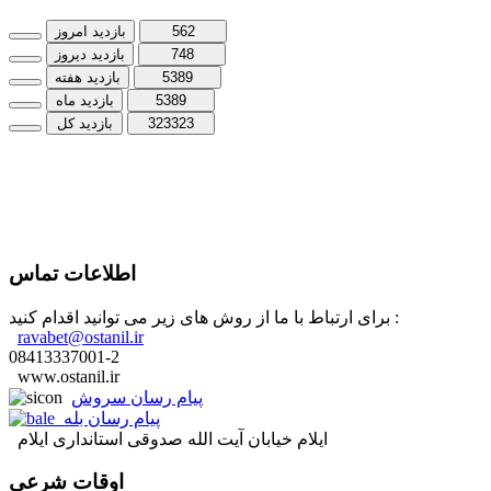
562
بازدید امروز
748
بازدید دیروز
5389
بازدید هفته
5389
بازدید ماه
323323
بازدید کل
اطلاعات تماس
برای ارتباط با ما از روش های زیر می توانید اقدام کنید :
ravabet@ostanil.ir
08413337001-2
www.ostanil.ir
پیام رسان سروش
پیام رسان بله
ایلام خیابان آیت الله صدوقی استانداری ایلام
اوقات شرعی