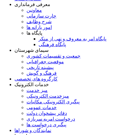
معرفی فرمانداری
معاونین
چارت سازمانی
شرح وظایف
امور یارانه ها
پایگاه ها
پایگاه امر به معروف و نهی از منکر
پایگاه فرهنگی
سیمای شهرستان
جمعیت و تقسیمات کشوری
موقعیت جغرافیایی
پیشینه تاریخی
فرهنگ و گویش
کارگروه های تخصصی
خدمات الکترونیک
میز خدمت
میزخدمت الکترونیکی
پیگیری الکترونیکی مکاتبات
خدمات عمومی
دفاتر پیشخوان دولت
درخواست امریه سربازی
پیگیری درخواست ها
نمایندگان و شوراها