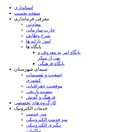
استانداری
صفحه نخست
معرفی فرمانداری
معاونین
چارت سازمانی
شرح وظایف
امور یارانه ها
پایگاه ها
پایگاه امر به معروف و
نهی از منکر
پایگاه فرهنگی
سیمای شهرستان
جمعیت و تقسیمات
کشوری
موقعیت جغرافیایی
پیشینه تاریخی
فرهنگ و گویش
کارگروه های تخصصی
خدمات الکترونیک
میز خدمت
میزخدمت الکترونیکی
پیگیری الکترونیکی
مکاتبات