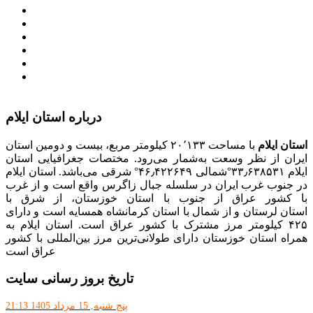
سامانه تدارکات الکترونیکی دولت (ستاد)
سامانه ارتباط مردم و دولت (سامد)
امور اتباع و مهاجرین خارجی وزارت کشور
سازمان شهرداری ها و دهیاری های کشور
پذیرش و جذب امریه
دانلودنرم افزارهوشمند افراد نابینا یا کم‌بینا برای کار با
کامپیوتر
درباره استان ایلام
استان ایلام
با مساحت ۲۰٬۱۳۳ کیلومتر مربع، بیست و دومین استان
ایران از نظر وسعت به‌شمار می‌رود. مختصات جغرافیایی استان
ایلام ۳۳٫۶۳۸۵۳۱°شمالی ۴۶٫۴۲۲۶۴۹° شرقی می‌باشد. استان ایلام
در جنوب غرب ایران در سلسله جبال زاگرس واقع است و از غرب
با کشور عراق از جنوب با استان خوزستان، از شرق با
استان لرستان و از شمال با استان کرمانشاه همسایه است و دارای
۴۲۵ کیلومتر مرز مشترک با کشور عراق است. استان ایلام به
همراه استان خوزستان دارای طولانی‌ترین مرز بین‌المللی با کشور
عراق است
تاریخ بروز رسانی سایت
پنج شنبه, 15 مرداد 1405 21:13