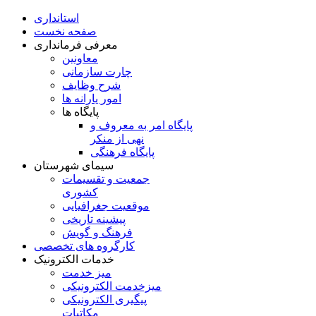
استانداری
صفحه نخست
معرفی فرمانداری
معاونین
چارت سازمانی
شرح وظایف
امور یارانه ها
پایگاه ها
پایگاه امر به معروف و
نهی از منکر
پایگاه فرهنگی
سیمای شهرستان
جمعیت و تقسیمات
کشوری
موقعیت جغرافیایی
پیشینه تاریخی
فرهنگ و گویش
کارگروه های تخصصی
خدمات الکترونیک
میز خدمت
میزخدمت الکترونیکی
پیگیری الکترونیکی
مکاتبات