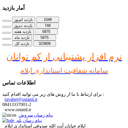
آمار بازدید
1048
بازدید امروز
748
بازدید دیروز
5875
بازدید هفته
5875
بازدید ماه
323809
بازدید کل
نرم افز
ار پشتیبانی از کم توانان
سامانه شفافیت استانداری ایلام
اطلاعات تماس
برای ارتباط با ما از روش های زیر می توانید اقدام کنید :
ravabet@ostanil.ir
08413337001-2
www.ostanil.ir
پیام رسان سروش
پیام رسان بله
ایلام خیابان آیت الله صدوقی استانداری ایلام