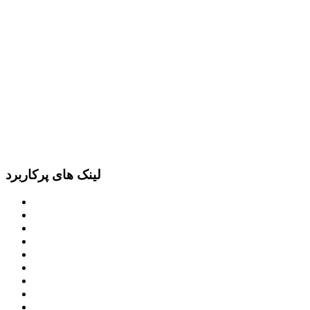
لینک های پرکاربرد
پرتال امام خمینی (ره)
دفتر مقام معظم رهبری
ریاست ‌جمهوری اسلامی ایران
وزارت کشور
معاون اول رییس جمهور
مجمع تشخیص مصلحت نظام
سامانه ملی انتشارودسترسی آزادبه اطلاعات
معاونت امور زنان و خانواده
میز خدمت الکترونیک وزارت کشور