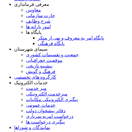
معرفی فرمانداری
معاونین
چارت سازمانی
شرح وظایف
امور یارانه ها
پایگاه ها
پایگاه امر به معروف و نهی از منکر
پایگاه فرهنگی
سیمای شهرستان
جمعیت و تقسیمات کشوری
موقعیت جغرافیایی
پیشینه تاریخی
فرهنگ و گویش
کارگروه های تخصصی
خدمات الکترونیک
میز خدمت
میزخدمت الکترونیکی
پیگیری الکترونیکی مکاتبات
خدمات عمومی
دفاتر پیشخوان دولت
درخواست امریه سربازی
پیگیری درخواست ها
نمایندگان و شوراها