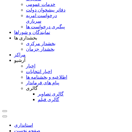
خدمات عمومی
دفاتر پیشخوان دولت
درخواست امریه
سربازی
پیگیری درخواست ها
نمایندگان و شوراها
بخشداری ها
بخشدار مرکزی
بخشدار جزمان
مراکز
آرشیو
اخبار
اخبار انتخابات
اطلاعیه و بخشنامه ها
پیام های فرماندار
گالری
گالری تصاویر
گالری فیلم
استانداری
صفحه نخست