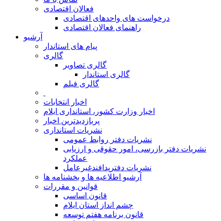
فعالان اقتصادی
درخواست های واحدهای اقتصادی
راهنمای فعالان اقتصادی
آرشیو
پیام های استاندار
گالری
گالری تصاویر
گالری استاندار
گالری فیلم
اخبار انتخابات
اخبار وزارت کشور، استانداری ایلام
پربازدیدترین اخبار
نشریات استانداری
نشریات دفتر روابط عمومی
نشريات دفتر بازرسی، امور حقوقی و ارزيابی
عملکرد
نشريات دفترپدافندغيرعامل
آرشیو اطلاعیه ها و بخشنامه ها
قوانین و مقررات
قانون اساسی
چشم انداز استان ایلام
قانون برنامه هفتم توسعه