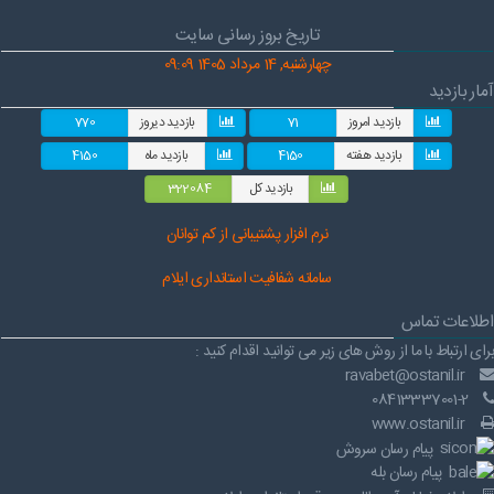
تاریخ بروز رسانی سایت
چهارشنبه, 14 مرداد 1405 09:09
آمار بازدید
بازدید امروز
71
بازدید دیروز
770
بازدید هفته
4150
بازدید ماه
4150
بازدید کل
322084
نرم افز
ار پشتیبانی از کم توانان
سامانه شفافیت استانداری ایلام
اطلاعات تماس
برای ارتباط با ما از روش های زیر می توانید اقدام کنید :
ravabet@ostanil.ir
08413337001-2
www.ostanil.ir
پیام رسان سروش
پیام رسان بله