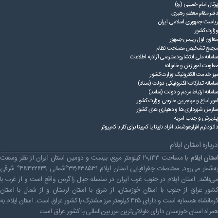
پرتال امام خمینی (ره)
راهنمای فعالان اقتصادی
قانون برنامه هفتم توسعه
دفتر مقام معظم رهبری
ریاست ‌جمهوری اسلامی ایران
قوانین عادی
وزارت کشور
معاون اول رییس جمهور
مجمع تشخیص مصلحت نظام
آئین نامه ها
سامانه ملی انتشارودسترسی آزادبه اطلاعات
معاونت امور زنان و خانواده
بخشنامه ها
میز خدمت الکترونیک وزارت کشور
سامانه تدارکات الکترونیکی دولت (ستاد)
اسناد بالادستی
سامانه ارتباط مردم و دولت (سامد)
امور اتباع و مهاجرین خارجی وزارت کشور
سازمان شهرداری ها و دهیاری های کشور
پذیرش و جذب امریه
دانلودنرم افزارهوشمند افراد نابینا یا کم‌بینا برای کار با کامپیوتر
درباره استان ایلام
ستان ایلام
با مساحت ۲۰٬۱۳۳ کیلومتر مربع، بیست و دومین استان ایران از نظر وسعت
به‌شمار می‌رود. مختصات جغرافیایی استان ایلام ۳۳٫۶۳۸۵۳۱°شمالی ۴۶٫۴۲۲۶۴۹° شرقی
می‌باشد. استان ایلام در جنوب غرب ایران در سلسله جبال زاگرس واقع است و از غرب با
کشور عراق از جنوب با استان خوزستان، از شرق با استان لرستان و از شمال با استان
کرمانشاه همسایه است و دارای ۴۲۵ کیلومتر مرز مشترک با کشور عراق است. استان ایلام به
همراه استان خوزستان دارای طولانی‌ترین مرز بین‌المللی با کشور عراق است