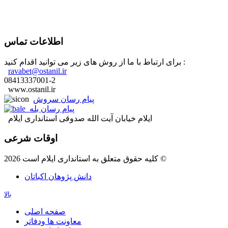
اطلاعات تماس
برای ارتباط با ما از روش های زیر می توانید اقدام کنید :
ravabet@ostanil.ir
08413337001-2
www.ostanil.ir
پیام رسان سروش
پیام رسان بله
ایلام خیابان آیت الله صدوقی استانداری ایلام
اوقات شرعی
کلیه حقوق متعلق به استانداری ایلام است 2026 ©
دانش پژوهان اکباتان
بالا
صفحه اصلی
معاونت ها ودفاتر