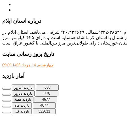
پذیرش و جذب امریه
دانلودنرم افزارهوشمند افراد نابینا یا کم‌بینا برای کار با کامپیوتر
درباره استان ایلام
با مساحت ۲۰٬۱۳۳ کیلومتر مربع، بیست و دومین استان ایران از نظر وسعت به‌شمار می‌رود. مختصات جغرافیایی استان ایلام ۳۳٫۶۳۸۵۳۱°شمالی ۴۶٫۴۲۲۶۴۹° شرقی می‌باشد. استان ایلام در
جنوب غرب ایران در سلسله جبال زاگرس واقع است و از غرب با کشور عراق از جنوب با استان خوزستان، از شرق با استان لرستان و از شمال با استان کرمانشاه همسایه است و دارای ۴۲۵ کیلومتر مرز
تان خوزستان دارای طولانی‌ترین مرز بین‌المللی با کشور عراق است
تاریخ بروز رسانی سایت
چهارشنبه, 14 مرداد 1405 09:09
آمار بازدید
598
بازدید امروز
770
بازدید دیروز
4677
بازدید هفته
4677
بازدید ماه
322611
بازدید کل