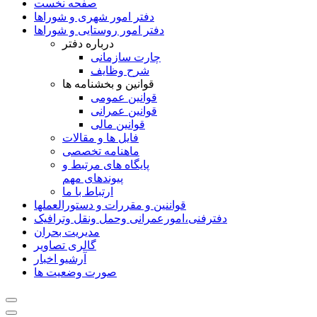
صفحه نخست
دفتر امور شهری و شوراها
دفتر امور روستایی و شوراها
درباره دفتر
چارت سازمانی
شرح وظایف
قوانین و بخشنامه ها
قوانین عمومی
قوانین عمرانی
قوانین مالی
فایل ها و مقالات
ماهنامه تخصصی
پایگاه های مرتبط و
پیوندهای مهم
ارتباط با ما
قواننین و مقررات و دستورالعملها
دفترفنی،امورعمرانی وحمل ونقل وترافيک
مدیریت بحران
گالری تصاویر
آرشیو اخبار
صورت وضعیت ها