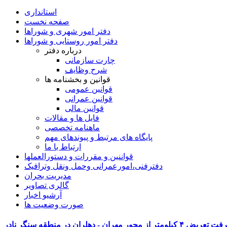
استانداری
صفحه نخست
دفتر امور شهری و شوراها
دفتر امور روستایی و شوراها
درباره دفتر
چارت سازمانی
شرح وظایف
قوانین و بخشنامه ها
قوانین عمومی
قوانین عمرانی
قوانین مالی
فایل ها و مقالات
ماهنامه تخصصی
پایگاه های مرتبط و پیوندهای مهم
ارتباط با ما
قواننین و مقررات و دستورالعملها
دفترفنی،امورعمرانی وحمل ونقل وترافيک
مدیریت بحران
گالری تصاویر
آرشیو اخبار
صورت وضعیت ها
کیلومتر از محور مهران - دهلران در منطقه سنگر نادر