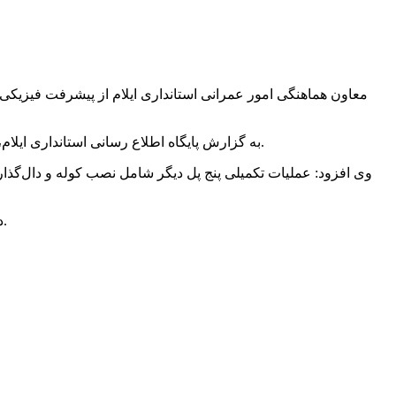
معاون هماهنگی امور عمرانی استانداری ایلام از پیشرفت فیزیکی 
به گزارش پایگاه اطلاع رسانی استانداری ایلام، رضا دارابی در بازدید از این پروژه اظهار داشت: در این قطعه ۱۴ پل وجود دارد که کار ۹ پل آنها تمام شده و دال‌گذاری نیز انجام گرفته است.
وی افزود: عملیات تکمیلی پنج پل دیگر شامل نصب کوله و دال‌گذاری
دارابی تصریح کرد: انجام آسفالت این چهار کیلومتر از مسیر سنگر نادر توسط سازمان راهداری و حمل‌ونقل استان ایلام صورت خواهد گرفت.