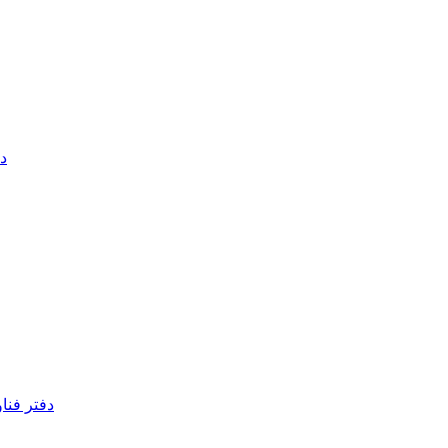
دف
دفتر فنا