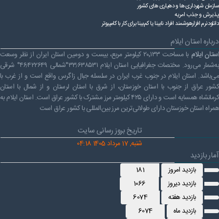
سازمان شهرداری ها و دهیاری های کشور
پذیرش و جذب امریه
دانلودنرم افزارهوشمند افراد نابینا یا کم‌بینا برای کار با کامپیوتر
درباره استان ایلام
ستان ایلام
با مساحت ۲۰٬۱۳۳ کیلومتر مربع، بیست و دومین استان ایران از نظر وسعت
به‌شمار می‌رود. مختصات جغرافیایی استان ایلام ۳۳٫۶۳۸۵۳۱°شمالی ۴۶٫۴۲۲۶۴۹° شرقی
می‌باشد. استان ایلام در جنوب غرب ایران در سلسله جبال زاگرس واقع است و از غرب با
کشور عراق از جنوب با استان خوزستان، از شرق با استان لرستان و از شمال با استان
کرمانشاه همسایه است و دارای ۴۲۵ کیلومتر مرز مشترک با کشور عراق است. استان ایلام به
همراه استان خوزستان دارای طولانی‌ترین مرز بین‌المللی با کشور عراق است
تاریخ بروز رسانی سایت
شنبه, 17 مرداد 1405 04:18
آمار بازدید
بازدید امروز
181
بازدید دیروز
1066
بازدید هفته
6074
بازدید ماه
6074