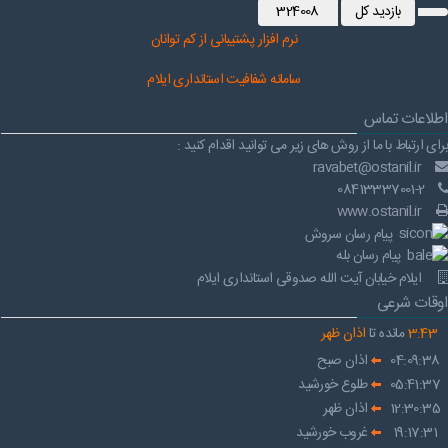
بازدید کل
324008
نرم افز
ار پشتیبانی از کم توانان
سامانه شفافیت استانداری ایلام
اطلاعات تماس
برای ارتباط با ما از روش های زیر می توانید اقدام کنید :
ravabet@ostanil.ir
08413337001-2
www.ostanil.ir
پیام رسان سروش
پیام رسان بله
ایلام خیابان آیت الله صدوقی استانداری ایلام
اوقات شرعی
43
:
3
مانده تا
اذان ظهر
04:09:38
اذان صبح
05:41:37
طلوع خورشید
12:30:35
اذان ظهر
19:17:31
غروب خورشید