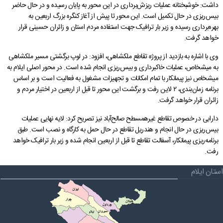
داشت: خوشبختانه عملیات ریزش‌برداری در این محور به پایان رسیده و در حال حاضر
فرمانداری آبدانان
مدیریت بحران
پیام های استاندار
شفافیت و تعارض منافع
چشم انداز استان ایلام
خط مشی تارنما
شرح وظایف استانداری
دفتر امور بانوان و خانواده
سامانه راهبری میز خدمت حضوری
پایگاه امر به معروف و نهی از منکر
دفتر برنامه ریزی نوسازی و تحول اداری
بیس‌ریزی در حال تکمیل است. این محور تا پیش از آغاز کنگره بزرگ اربعین به
بهره‌برداری رسیده و زیر بار ترافیک جهت استفاده مردم استان و زائران حسینی قرار
گالری
نمودار سازمانی
شورای فرهنگی
فرمانداری سیروان
دفتر امور اداری مالی
ارتباط با ما در پیام رسان ها
شاخص های آماری اقتصادی
سامانه مدیریت خدمات دولت
بیانیه راهبرد مشارکت عمومی
پیشخوان ارباب رجوع(ثبت و پیگیری مکاتبات)
خواهد گرفت.
درباره ما
حقوق شهروندی
فرمانداری چرداول
گالری تصاویر
تصمیم گیری الکترونیکی
پرسش و پاسخ های متداول
پایگاه بنیاد شهید و امور ایثارگران
دارندگان پروانه دفاتر خدمات پیشخوان استان
وی با اشاره به بازدید از پروژه تقاطع ملکشاهی، افزود: در لوپ برگشتی مسیر ملکشاهی
به میشخاص، عملیات خاکبرداری و بیس‌ریزی انجام شده است. در محور اصلی ایلام به
جستجو
گالری فیلم
اخبار انتخابات
فرمانداری هلیلان
گالری استاندار
نظر، انتقاد، پیشنهاد
بیانیه حریم خصوصی
تلفن دفاتر مدیران استانداری
قرارگاه اقتصادی مقاومتی استان
سامانه انتشار و دسترسی آزاد به اطلاعات
میشخاص نیز پیمانکار با تمام امکانات و تجهیزات مشغول به فعالیت است و بر اساس
برنامه زمان‌بندی، ۲ لاین رفت و برگشت این محور تا قبل از اربعین در اختیار مردم و
فرمانداری ملکشاهی
تلفن های ضروری استان
دستورالعمل بروزرسانی سایت
اخبار وزارت کشور، استانداری ایلام
پیشخوان ارباب رجوع (ثبت و رهگیری مکاتبات)
زائران قرار خواهد گرفت.
فرمانداری ایوان
پربازدیدترین اخبار
راهنمای ثبت شکایت
بیانیه توافقنامه سطح خدمت
سامانه آموزش، پژوهش و مدیریت دانش
دارابی در خصوص تقاطع غیرهمسطح صالح‌آباد نیز تصریح کرد: لایه نهایی عملیات
بیس‌ریزی در حال انجام و هندریل تقاطع در حال حمل به کارگاه و نصب است. طبق
فرمانداری بدره
نشریات استانداری
راهنمای فرآیند حل اختلاف
برنامه‌ریزی پیمانکار، آسفالت تقاطع تا قبل از اربعین انجام شده و زیر بار ترافیک خواهد
رفت.
نشریات دفتر روابط عمومی
آرشیو اطلاعیه ها و بخشنامه ها
راهنمای رسیدگی به تخلفات اداری
استان ایلام
تماس با ما
قوانین و مقررات
نشريات دفتر بازرسی، امور حقوقی و ارزيابی عملکرد
قانون اساسی
فعالان اقتصادی
مناقصه، مزایده و فراخوان
نشريات دفترپدافندغيرعامل
چشم انداز استان ایلام
درخواست های واحدهای اقتصادی