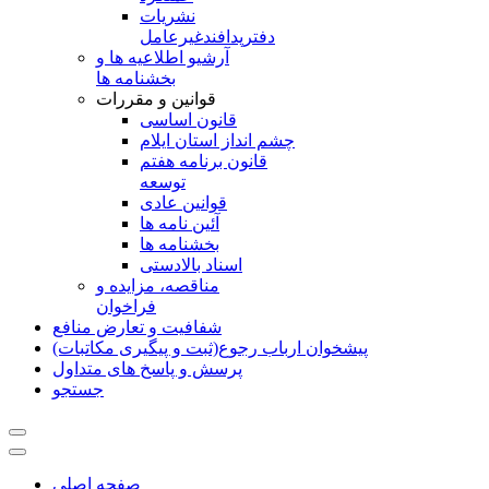
نشريات
دفترپدافندغيرعامل
آرشیو اطلاعیه ها و
بخشنامه ها
قوانین و مقررات
قانون اساسی
چشم انداز استان ایلام
قانون برنامه هفتم
توسعه
قوانین عادی
آئین نامه ها
بخشنامه ها
اسناد بالادستی
مناقصه، مزایده و
فراخوان
شفافیت و تعارض منافع
پیشخوان ارباب رجوع(ثبت و پیگیری مکاتبات)
پرسش و پاسخ های متداول
جستجو
صفحه اصلی