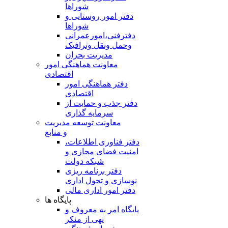
شوراها
دفتر امور روستایی و
شوراها
دفترفنی،امورعمرانی
وحمل ونقل وترافيک
مدیریت بحران
معاونت هماهنگی امور
اقتصادی
دفتر هماهنگی امور
اقتصادی
دفتر جذب و حمایت از
سرمایه گذاری
معاونت توسعه مدیریت
و منابع
دفتر فناوری اطلاعات،
امنیت فضای مجازی و
شبکه دولت
دفتر برنامه ریزی
نوسازی و تحول اداری
دفتر امور اداری مالی
پایگاه ها
پایگاه امر به معروف و
نهی از منکر