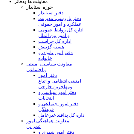
معاونت ها ودفاتر
حوزه استاندار
دفتر استاندار
دفتر بازرسی، مدیریت
عملکرد و امور حقوقی
اداره کل روابط عمومی
و امور بین الملل
اداره کل حراست
هسته گزینش
دفتر امور بانوان و
خانواده
معاونت سیاسی، امنیتی
و اجتماعی
دفتر امور
امنيتی،انتظامی و اتباع
ومهاجرین خارجی
دفتر امور سیاسی و
انتخابات
دفتر امور اجتماعی و
فرهنگی
اداره کل پدافند غیرعامل
معاونت هماهنگی امور
عمرانی
دفتر امور شهری و