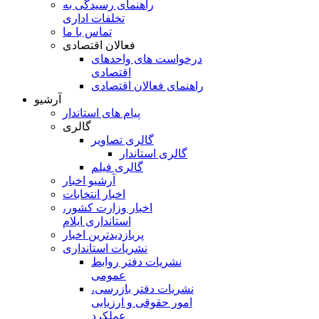
راهنمای رسیدگی به
تخلفات اداری
تماس با ما
فعالان اقتصادی
درخواست های واحدهای
اقتصادی
راهنمای فعالان اقتصادی
آرشیو
پیام های استاندار
گالری
گالری تصاویر
گالری استاندار
گالری فیلم
آرشیو اخبار
اخبار انتخابات
اخبار وزارت کشور،
استانداری ایلام
پربازدیدترین اخبار
نشریات استانداری
نشریات دفتر روابط
عمومی
نشريات دفتر بازرسی،
امور حقوقی و ارزيابی
عملکرد