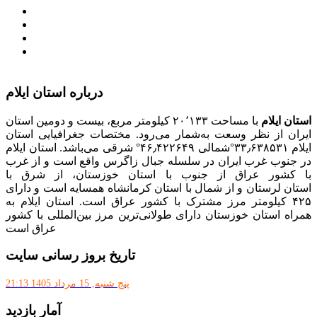
امور اتباع و مهاجرین خارجی وزارت کشور
سازمان شهرداری ها و دهیاری های کشور
پذیرش و جذب امریه
دانلودنرم افزارهوشمند افراد نابینا یا کم‌بینا برای کار با
کامپیوتر
درباره استان ایلام
استان ایلام
با مساحت ۲۰٬۱۳۳ کیلومتر مربع، بیست و دومین استان
ایران از نظر وسعت به‌شمار می‌رود. مختصات جغرافیایی استان
ایلام ۳۳٫۶۳۸۵۳۱°شمالی ۴۶٫۴۲۲۶۴۹° شرقی می‌باشد. استان ایلام
در جنوب غرب ایران در سلسله جبال زاگرس واقع است و از غرب
با کشور عراق از جنوب با استان خوزستان، از شرق با
استان لرستان و از شمال با استان کرمانشاه همسایه است و دارای
۴۲۵ کیلومتر مرز مشترک با کشور عراق است. استان ایلام به
همراه استان خوزستان دارای طولانی‌ترین مرز بین‌المللی با کشور
عراق است
تاریخ بروز رسانی سایت
پنج شنبه, 15 مرداد 1405 21:13
آمار بازدید