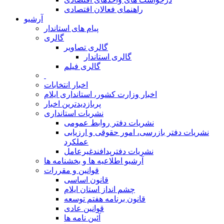
راهنمای فعالان اقتصادی
آرشیو
پیام های استاندار
گالری
گالری تصاویر
گالری استاندار
گالری فیلم
اخبار انتخابات
اخبار وزارت کشور، استانداری ایلام
پربازدیدترین اخبار
نشریات استانداری
نشریات دفتر روابط عمومی
نشريات دفتر بازرسی، امور حقوقی و ارزيابی
عملکرد
نشريات دفترپدافندغيرعامل
آرشیو اطلاعیه ها و بخشنامه ها
قوانین و مقررات
قانون اساسی
چشم انداز استان ایلام
قانون برنامه هفتم توسعه
قوانین عادی
آئین نامه ها