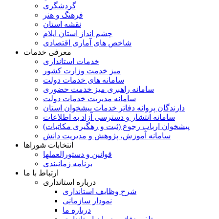
گردشگری
فرهنگ و هنر
نقشه استان
چشم انداز استان ایلام
شاخص های آماری اقتصادی
معرفی خدمات
خدمات استانداری
میز خدمت وزارت کشور
سامانه های خدمات دولت
سامانه راهبری میز خدمت حضوری
سامانه مدیریت خدمات دولت
دارندگان پروانه دفاتر خدمات پیشخوان استان
سامانه انتشار و دسترسی آزاد به اطلاعات
پیشخوان ارباب رجوع (ثبت و رهگیری مکاتبات)
سامانه آموزش، پژوهش و مدیریت دانش
انتخابات شوراها
قوانین و دستورالعملها
برنامه زمانبندی
ارتباط با ما
درباره استانداری
شرح وظایف استانداری
نمودار سازمانی
درباره ما