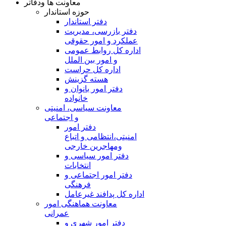
معاونت ها ودفاتر
حوزه استاندار
دفتر استاندار
دفتر بازرسی، مدیریت
عملکرد و امور حقوقی
اداره کل روابط عمومی
و امور بین الملل
اداره کل حراست
هسته گزینش
دفتر امور بانوان و
خانواده
معاونت سیاسی، امنیتی
و اجتماعی
دفتر امور
امنيتی،انتظامی و اتباع
ومهاجرین خارجی
دفتر امور سیاسی و
انتخابات
دفتر امور اجتماعی و
فرهنگی
اداره کل پدافند غیرعامل
معاونت هماهنگی امور
عمرانی
دفتر امور شهری و