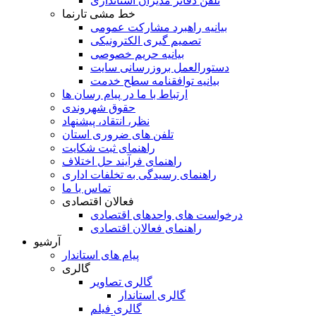
تلفن دفاتر مدیران استانداری
خط مشی تارنما
بیانیه راهبرد مشارکت عمومی
تصمیم گیری الکترونیکی
بیانیه حریم خصوصی
دستورالعمل بروزرسانی سایت
بیانیه توافقنامه سطح خدمت
ارتباط با ما در پیام رسان ها
حقوق شهروندی
نظر، انتقاد، پیشنهاد
تلفن های ضروری استان
راهنمای ثبت شکایت
راهنمای فرآیند حل اختلاف
راهنمای رسیدگی به تخلفات اداری
تماس با ما
فعالان اقتصادی
درخواست های واحدهای اقتصادی
راهنمای فعالان اقتصادی
آرشیو
پیام های استاندار
گالری
گالری تصاویر
گالری استاندار
گالری فیلم