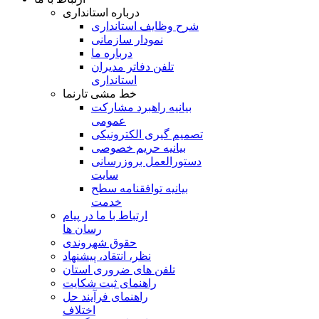
درباره استانداری
شرح وظایف استانداری
نمودار سازمانی
درباره ما
تلفن دفاتر مدیران
استانداری
خط مشی تارنما
بیانیه راهبرد مشارکت
عمومی
تصمیم گیری الکترونیکی
بیانیه حریم خصوصی
دستورالعمل بروزرسانی
سایت
بیانیه توافقنامه سطح
خدمت
ارتباط با ما در پیام
رسان ها
حقوق شهروندی
نظر، انتقاد، پیشنهاد
تلفن های ضروری استان
راهنمای ثبت شکایت
راهنمای فرآیند حل
اختلاف