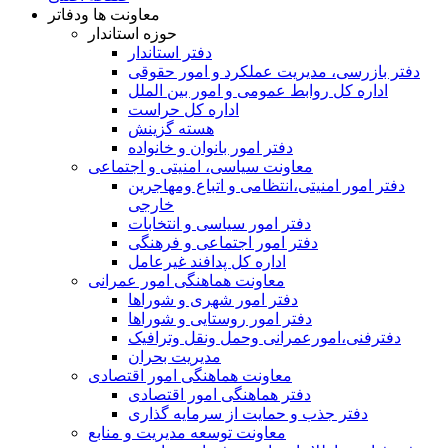
معاونت ها ودفاتر
حوزه استاندار
دفتر استاندار
دفتر بازرسی، مدیریت عملکرد و امور حقوقی
اداره کل روابط عمومی و امور بین الملل
اداره کل حراست
هسته گزینش
دفتر امور بانوان و خانواده
معاونت سیاسی، امنیتی و اجتماعی
دفتر امور امنيتی،انتظامی و اتباع ومهاجرین
خارجی
دفتر امور سیاسی و انتخابات
دفتر امور اجتماعی و فرهنگی
اداره کل پدافند غیرعامل
معاونت هماهنگی امور عمرانی
دفتر امور شهری و شوراها
دفتر امور روستایی و شوراها
دفترفنی،امورعمرانی وحمل ونقل وترافيک
مدیریت بحران
معاونت هماهنگی امور اقتصادی
دفتر هماهنگی امور اقتصادی
دفتر جذب و حمایت از سرمایه گذاری
معاونت توسعه مدیریت و منابع