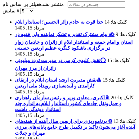
فیلتر بر اساس نام
منتشر نشده
نمایش #
کلیک ها: 14
خدا قوت به خادم‌ زائر الحسین؛ استاندار ایلام
مرداد 15, 1405
کلیک ها: 9
✍️ پیام مشترک تقدیر و تشکر نماینده ولی فقیه در
استان و امام جمعه و استاندار ایلام از زائران و خادمان زوار
مرداد 15, 1405
کلیک ها: 15
⭕️نقش کلیدی کرمی در مدیریت تردد میلیونی
زائران از مرز مهران
مرداد 15, 1405
کلیک ها: 15
🔺نقش مدیریت ارشد استان ایلام در ارتقای
کارآمدی و آینده‌سازی رویداد ملی اربعین
مرداد 15, 1405
کلیک ها: 20
📎اکبری، معاون وزیر و رئیس سازمان راهداری
و حمل‌و‌نقل جاده‌ای کشور: استاندار ایلام به اندازه چند
استاندار دوندگی داشت
مرداد 15, 1405
کلیک ها: 13
♻️ برنامه‌ریزی برای اربعین سال آینده از هفته‌های
آینده آغاز می‌شود/ تأکید بر تکمیل طرح جامع پایانه‌های مرزی
مهران و چیلات
مرداد 15, 1405