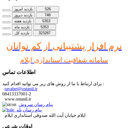
526
بازدید امروز
748
بازدید دیروز
5353
بازدید هفته
5353
بازدید ماه
323287
بازدید کل
نرم افز
ار پشتیبانی از کم توانان
سامانه شفافیت استانداری ایلام
اطلاعات تماس
برای ارتباط با ما از روش های زیر می توانید اقدام کنید :
ravabet@ostanil.ir
08413337001-2
www.ostanil.ir
پیام رسان سروش
پیام رسان بله
ایلام خیابان آیت الله صدوقی استانداری ایلام
اوقات شرعی