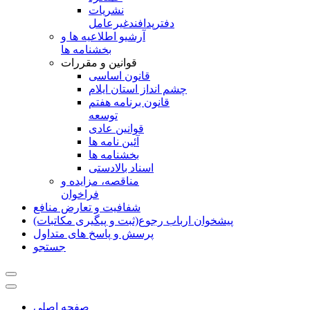
نشريات
دفترپدافندغيرعامل
آرشیو اطلاعیه ها و
بخشنامه ها
قوانین و مقررات
قانون اساسی
چشم انداز استان ایلام
قانون برنامه هفتم
توسعه
قوانین عادی
آئین نامه ها
بخشنامه ها
اسناد بالادستی
مناقصه، مزایده و
فراخوان
شفافیت و تعارض منافع
پیشخوان ارباب رجوع(ثبت و پیگیری مکاتبات)
پرسش و پاسخ های متداول
جستجو
صفحه اصلی