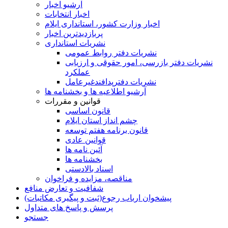
آرشیو اخبار
اخبار انتخابات
اخبار وزارت کشور، استانداری ایلام
پربازدیدترین اخبار
نشریات استانداری
نشریات دفتر روابط عمومی
نشريات دفتر بازرسی، امور حقوقی و ارزيابی
عملکرد
نشريات دفترپدافندغيرعامل
آرشیو اطلاعیه ها و بخشنامه ها
قوانین و مقررات
قانون اساسی
چشم انداز استان ایلام
قانون برنامه هفتم توسعه
قوانین عادی
آئین نامه ها
بخشنامه ها
اسناد بالادستی
مناقصه، مزایده و فراخوان
شفافیت و تعارض منافع
پیشخوان ارباب رجوع(ثبت و پیگیری مکاتبات)
پرسش و پاسخ های متداول
جستجو