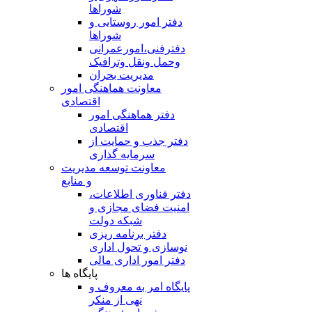
شوراها
دفتر امور روستایی و
شوراها
دفترفنی،امورعمرانی
وحمل ونقل وترافيک
مدیریت بحران
معاونت هماهنگی امور
اقتصادی
دفتر هماهنگی امور
اقتصادی
دفتر جذب و حمایت از
سرمایه گذاری
معاونت توسعه مدیریت
و منابع
دفتر فناوری اطلاعات،
امنیت فضای مجازی و
شبکه دولت
دفتر برنامه ریزی
نوسازی و تحول اداری
دفتر امور اداری مالی
پایگاه ها
پایگاه امر به معروف و
نهی از منکر