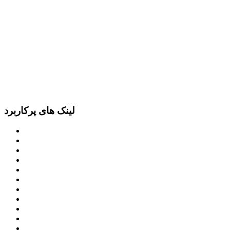
لینک های پرکاربرد
پرتال امام خمینی (ره)
دفتر مقام معظم رهبری
ریاست ‌جمهوری اسلامی ایران
وزارت کشور
معاون اول رییس جمهور
مجمع تشخیص مصلحت نظام
سامانه ملی انتشارودسترسی آزادبه اطلاعات
معاونت امور زنان و خانواده
میز خدمت الکترونیک وزارت کشور
سامانه تدارکات الکترونیکی دولت (ستاد)
سامانه ارتباط مردم و دولت (سامد)