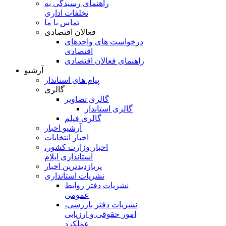
راهنمای رسیدگی به
تخلفات اداری
تماس با ما
فعالان اقتصادی
درخواست های واحدهای
اقتصادی
راهنمای فعالان اقتصادی
آرشیو
پیام های استاندار
گالری
گالری تصاویر
گالری استاندار
گالری فیلم
آرشیو اخبار
اخبار انتخابات
اخبار وزارت کشور،
استانداری ایلام
پربازدیدترین اخبار
نشریات استانداری
نشریات دفتر روابط
عمومی
نشريات دفتر بازرسی،
امور حقوقی و ارزيابی
عملکرد