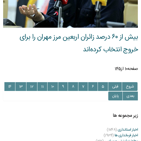
بیش از ۶۰ درصد زائران اربعین مرز مهران را برای
خروج انتخاب کرده‌اند
صفحه10 از145
شروع
قبلی
5
6
7
8
9
10
11
12
13
14
بعدی
پایان
زیر مجموعه ها
اخبار استانداری
(1748)
اخبار فرمانداری ها
(1934)
معاونت امنیتی و سیاسی
(217)