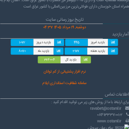
کرمانشاه همسایه است و دارای ۴۲۵ کیلومتر مرز مشترک با کشور عراق است. استان ایلام به
همراه استان خوزستان دارای طولانی‌ترین مرز بین‌المللی با کشور عراق است
تاریخ بروز رسانی سایت
دوشنبه, 19 مرداد 1405 04:37
آمار بازدید
بازدید امروز
445
بازدید دیروز
1072
بازدید هفته
2177
بازدید ماه
8070
بازدید کل
326004
نرم افز
ار پشتیبانی از کم توانان
سامانه شفافیت استانداری ایلام
اطلاعات تماس
برای ارتباط با ما از روش های زیر می توانید اقدام کنید :
ravabet@ostanil.ir
08413337001-2
www.ostanil.ir
پیام رسان سروش