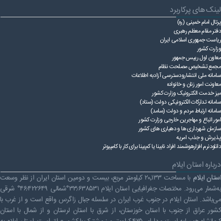
لینک های پرکاربرد
پرتال امام خمینی (ره)
دفتر مقام معظم رهبری
ریاست ‌جمهوری اسلامی ایران
وزارت کشور
معاون اول رییس جمهور
مجمع تشخیص مصلحت نظام
سامانه ملی انتشارودسترسی آزادبه اطلاعات
معاونت امور زنان و خانواده
میز خدمت الکترونیک وزارت کشور
سامانه تدارکات الکترونیکی دولت (ستاد)
سامانه ارتباط مردم و دولت (سامد)
امور اتباع و مهاجرین خارجی وزارت کشور
سازمان شهرداری ها و دهیاری های کشور
پذیرش و جذب امریه
دانلودنرم افزارهوشمند افراد نابینا یا کم‌بینا برای کار با کامپیوتر
درباره استان ایلام
ستان ایلام
با مساحت ۲۰٬۱۳۳ کیلومتر مربع، بیست و دومین استان ایران از نظر وسعت
به‌شمار می‌رود. مختصات جغرافیایی استان ایلام ۳۳٫۶۳۸۵۳۱°شمالی ۴۶٫۴۲۲۶۴۹° شرقی
می‌باشد. استان ایلام در جنوب غرب ایران در سلسله جبال زاگرس واقع است و از غرب با
کشور عراق از جنوب با استان خوزستان، از شرق با استان لرستان و از شمال با استان