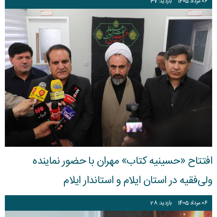
06
مرداد
1405
بازدید: 37
افتتاح «حسینیه کتاب» مهران با حضور نماینده
ولی‌فقیه در استان ایلام و استاندار ایلام
06
مرداد
1405
بازدید: 28