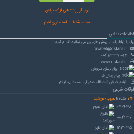
نرم افز
ار پشتیبانی از کم توانان
سامانه شفافیت استانداری ایلام
اطلاعات تماس
برای ارتباط با ما از روش های زیر می توانید اقدام کنید :
ravabet@ostanil.ir
08413337001-2
www.ostanil.ir
پیام رسان سروش
پیام رسان بله
ایلام خیابان آیت الله صدوقی استانداری ایلام
اوقات شرعی
14
:
1
مانده تا
غروب خورشید
04:09:38
اذان صبح
طلوع
05:41:37
خورشید
12:30:35
اذان ظهر