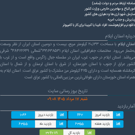
سامانه ارتباط مردم و دولت (سامد)
امور اتباع و مهاجرین خارجی وزارت کشور
سازمان شهرداری ها و دهیاری های کشور
پذیرش و جذب امریه
دانلودنرم افزارهوشمند افراد نابینا یا کم‌بینا برای کار با کامپیوتر
درباره استان ایلام
ستان ایلام
با مساحت ۲۰٬۱۳۳ کیلومتر مربع، بیست و دومین استان ایران از نظر وسعت
به‌شمار می‌رود. مختصات جغرافیایی استان ایلام ۳۳٫۶۳۸۵۳۱°شمالی ۴۶٫۴۲۲۶۴۹° شرقی
می‌باشد. استان ایلام در جنوب غرب ایران در سلسله جبال زاگرس واقع است و از غرب با
کشور عراق از جنوب با استان خوزستان، از شرق با استان لرستان و از شمال با استان
کرمانشاه همسایه است و دارای ۴۲۵ کیلومتر مرز مشترک با کشور عراق است. استان ایلام به
همراه استان خوزستان دارای طولانی‌ترین مرز بین‌المللی با کشور عراق است
تاریخ بروز رسانی سایت
شنبه, 17 مرداد 1405 09:08
آمار بازدید
بازدید امروز
462
بازدید دیروز
1066
بازدید هفته
6355
بازدید ماه
6355
بازدید کل
324289