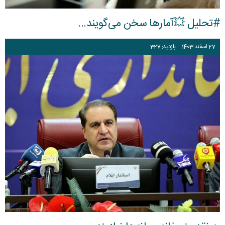
#تحلیل 💥آمارها سخن می‌گویند...
27
اسفند
1403
بازدید: 327