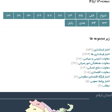
صفحه130 از145
شروع
قبلی
125
126
127
128
129
130
131
132
133
134
بعدی
پایان
زیر مجموعه ها
اخبار استانداری
(1741)
اخبار فرمانداری ها
(1934)
معاونت امنیتی و سیاسی
(217)
معاونت هماهنگی امور عمرانی
(199)
معاونت منابع انسانی
(216)
معاونت اقتصادی
(205)
اخبار قرارگاه اقتصادی مقاومتی
(3)
اخبار روابط عمومی
(5)
مطالب
(4)
استان ایلام