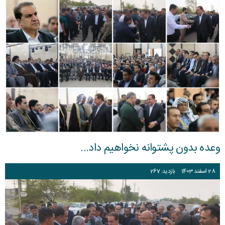
وعده بدون پشتوانه نخواهیم داد...
28
اسفند
1403
بازدید: 267