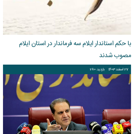
با حکم استاندار ایلام سه فرماندار در استان ایلام
مصوب شدند
27
اسفند
1403
بازدید: 280