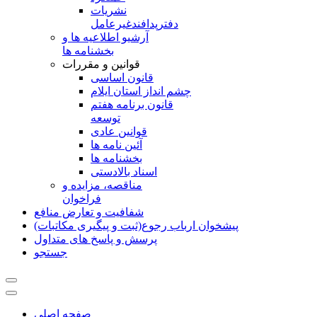
نشريات
دفترپدافندغيرعامل
آرشیو اطلاعیه ها و
بخشنامه ها
قوانین و مقررات
قانون اساسی
چشم انداز استان ایلام
قانون برنامه هفتم
توسعه
قوانین عادی
آئین نامه ها
بخشنامه ها
اسناد بالادستی
مناقصه، مزایده و
فراخوان
شفافیت و تعارض منافع
پیشخوان ارباب رجوع(ثبت و پیگیری مکاتبات)
پرسش و پاسخ های متداول
جستجو
صفحه اصلی