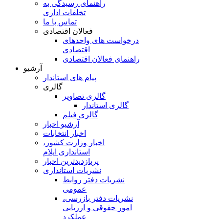
راهنمای رسیدگی به
تخلفات اداری
تماس با ما
فعالان اقتصادی
درخواست های واحدهای
اقتصادی
راهنمای فعالان اقتصادی
آرشیو
پیام های استاندار
گالری
گالری تصاویر
گالری استاندار
گالری فیلم
آرشیو اخبار
اخبار انتخابات
اخبار وزارت کشور،
استانداری ایلام
پربازدیدترین اخبار
نشریات استانداری
نشریات دفتر روابط
عمومی
نشريات دفتر بازرسی،
امور حقوقی و ارزيابی
عملکرد