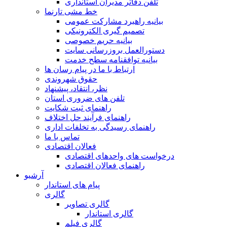
تلفن دفاتر مدیران استانداری
خط مشی تارنما
بیانیه راهبرد مشارکت عمومی
تصمیم گیری الکترونیکی
بیانیه حریم خصوصی
دستورالعمل بروزرسانی سایت
بیانیه توافقنامه سطح خدمت
ارتباط با ما در پیام رسان ها
حقوق شهروندی
نظر، انتقاد، پیشنهاد
تلفن های ضروری استان
راهنمای ثبت شکایت
راهنمای فرآیند حل اختلاف
راهنمای رسیدگی به تخلفات اداری
تماس با ما
فعالان اقتصادی
درخواست های واحدهای اقتصادی
راهنمای فعالان اقتصادی
آرشیو
پیام های استاندار
گالری
گالری تصاویر
گالری استاندار
گالری فیلم