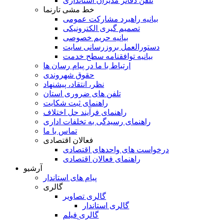
تلفن دفاتر مدیران استانداری
خط مشی تارنما
بیانیه راهبرد مشارکت عمومی
تصمیم گیری الکترونیکی
بیانیه حریم خصوصی
دستورالعمل بروزرسانی سایت
بیانیه توافقنامه سطح خدمت
ارتباط با ما در پیام رسان ها
حقوق شهروندی
نظر، انتقاد، پیشنهاد
تلفن های ضروری استان
راهنمای ثبت شکایت
راهنمای فرآیند حل اختلاف
راهنمای رسیدگی به تخلفات اداری
تماس با ما
فعالان اقتصادی
درخواست های واحدهای اقتصادی
راهنمای فعالان اقتصادی
آرشیو
پیام های استاندار
گالری
گالری تصاویر
گالری استاندار
گالری فیلم