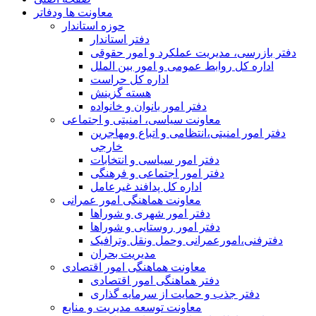
معاونت ها ودفاتر
حوزه استاندار
دفتر استاندار
دفتر بازرسی، مدیریت عملکرد و امور حقوقی
اداره کل روابط عمومی و امور بین الملل
اداره کل حراست
هسته گزینش
دفتر امور بانوان و خانواده
معاونت سیاسی، امنیتی و اجتماعی
دفتر امور امنيتی،انتظامی و اتباع ومهاجرین
خارجی
دفتر امور سیاسی و انتخابات
دفتر امور اجتماعی و فرهنگی
اداره کل پدافند غیرعامل
معاونت هماهنگی امور عمرانی
دفتر امور شهری و شوراها
دفتر امور روستایی و شوراها
دفترفنی،امورعمرانی وحمل ونقل وترافيک
مدیریت بحران
معاونت هماهنگی امور اقتصادی
دفتر هماهنگی امور اقتصادی
دفتر جذب و حمایت از سرمایه گذاری
معاونت توسعه مدیریت و منابع