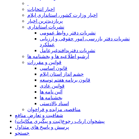
اخبار انتخابات
اخبار وزارت کشور، استانداری ایلام
پربازدیدترین اخبار
نشریات استانداری
نشریات دفتر روابط عمومی
نشريات دفتر بازرسی، امور حقوقی و ارزيابی
عملکرد
نشريات دفترپدافندغيرعامل
آرشیو اطلاعیه ها و بخشنامه ها
قوانین و مقررات
قانون اساسی
چشم انداز استان ایلام
قانون برنامه هفتم توسعه
قوانین عادی
آئین نامه ها
بخشنامه ها
اسناد بالادستی
مناقصه، مزایده و فراخوان
شفافیت و تعارض منافع
پیشخوان ارباب رجوع(ثبت و پیگیری مکاتبات)
پرسش و پاسخ های متداول
جستجو