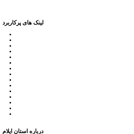
لینک های پرکاربرد
پرتال امام خمینی (ره)
دفتر مقام معظم رهبری
ریاست ‌جمهوری اسلامی ایران
وزارت کشور
معاون اول رییس جمهور
مجمع تشخیص مصلحت نظام
سامانه ملی انتشارودسترسی آزادبه اطلاعات
معاونت امور زنان و خانواده
میز خدمت الکترونیک وزارت کشور
سامانه تدارکات الکترونیکی دولت (ستاد)
سامانه ارتباط مردم و دولت (سامد)
امور اتباع و مهاجرین خارجی وزارت کشور
سازمان شهرداری ها و دهیاری های کشور
پذیرش و جذب امریه
دانلودنرم افزارهوشمند افراد نابینا یا کم‌بینا برای کار با
کامپیوتر
درباره استان ایلام