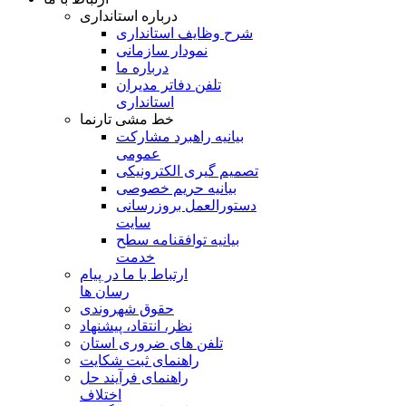
درباره استانداری
شرح وظایف استانداری
نمودار سازمانی
درباره ما
تلفن دفاتر مدیران
استانداری
خط مشی تارنما
بیانیه راهبرد مشارکت
عمومی
تصمیم گیری الکترونیکی
بیانیه حریم خصوصی
دستورالعمل بروزرسانی
سایت
بیانیه توافقنامه سطح
خدمت
ارتباط با ما در پیام
رسان ها
حقوق شهروندی
نظر، انتقاد، پیشنهاد
تلفن های ضروری استان
راهنمای ثبت شکایت
راهنمای فرآیند حل
اختلاف