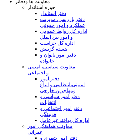
معاونت ها ودفاتر
حوزه استاندار
دفتر استاندار
دفتر بازرسی، مدیریت
عملکرد و امور حقوقی
اداره کل روابط عمومی
و امور بین الملل
اداره کل حراست
هسته گزینش
دفتر امور بانوان و
خانواده
معاونت سیاسی، امنیتی
و اجتماعی
دفتر امور
امنيتی،انتظامی و اتباع
ومهاجرین خارجی
دفتر امور سیاسی و
انتخابات
دفتر امور اجتماعی و
فرهنگی
اداره کل پدافند غیرعامل
معاونت هماهنگی امور
عمرانی
دفتر امور شهری و