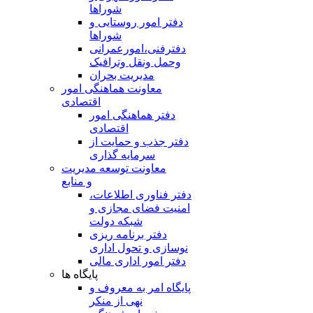
شوراها
دفتر امور روستایی و
شوراها
دفترفنی،امورعمرانی
وحمل ونقل وترافيک
مدیریت بحران
معاونت هماهنگی امور
اقتصادی
دفتر هماهنگی امور
اقتصادی
دفتر جذب و حمایت از
سرمایه گذاری
معاونت توسعه مدیریت
و منابع
دفتر فناوری اطلاعات،
امنیت فضای مجازی و
شبکه دولت
دفتر برنامه ریزی
نوسازی و تحول اداری
دفتر امور اداری مالی
پایگاه ها
پایگاه امر به معروف و
نهی از منکر