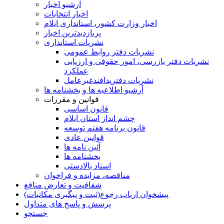
آرشیو اخبار
اخبار انتخابات
اخبار وزارت کشور، استانداری ایلام
پربازدیدترین اخبار
نشریات استانداری
نشریات دفتر روابط عمومی
نشريات دفتر بازرسی، امور حقوقی و ارزيابی
عملکرد
نشريات دفترپدافندغيرعامل
آرشیو اطلاعیه ها و بخشنامه ها
قوانین و مقررات
قانون اساسی
چشم انداز استان ایلام
قانون برنامه هفتم توسعه
قوانین عادی
آئین نامه ها
بخشنامه ها
اسناد بالادستی
مناقصه، مزایده و فراخوان
شفافیت و تعارض منافع
پیشخوان ارباب رجوع(ثبت و پیگیری مکاتبات)
پرسش و پاسخ های متداول
جستجو