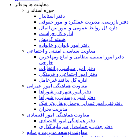
معاونت ها ودفاتر
حوزه استاندار
دفتر استاندار
دفتر بازرسی، مدیریت عملکرد و امور حقوقی
اداره کل روابط عمومی و امور بین الملل
اداره کل حراست
هسته گزینش
دفتر امور بانوان و خانواده
معاونت سیاسی، امنیتی و اجتماعی
دفتر امور امنيتی،انتظامی و اتباع ومهاجرین
خارجی
دفتر امور سیاسی و انتخابات
دفتر امور اجتماعی و فرهنگی
اداره کل پدافند غیرعامل
معاونت هماهنگی امور عمرانی
دفتر امور شهری و شوراها
دفتر امور روستایی و شوراها
دفترفنی،امورعمرانی وحمل ونقل وترافيک
مدیریت بحران
معاونت هماهنگی امور اقتصادی
دفتر هماهنگی امور اقتصادی
دفتر جذب و حمایت از سرمایه گذاری
معاونت توسعه مدیریت و منابع