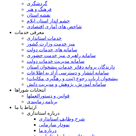
گردشگری
فرهنگ و هنر
نقشه استان
چشم انداز استان ایلام
شاخص های آماری اقتصادی
معرفی خدمات
خدمات استانداری
میز خدمت وزارت کشور
سامانه های خدمات دولت
سامانه راهبری میز خدمت حضوری
سامانه مدیریت خدمات دولت
دارندگان پروانه دفاتر خدمات پیشخوان استان
سامانه انتشار و دسترسی آزاد به اطلاعات
پیشخوان ارباب رجوع (ثبت و رهگیری مکاتبات)
سامانه آموزش، پژوهش و مدیریت دانش
انتخابات شوراها
قوانین و دستورالعملها
برنامه زمانبندی
ارتباط با ما
درباره استانداری
شرح وظایف استانداری
نمودار سازمانی
درباره ما