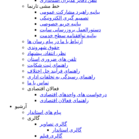
تلفن دفاتر مدیران استانداری
خط مشی تارنما
بیانیه راهبرد مشارکت عمومی
تصمیم گیری الکترونیکی
بیانیه حریم خصوصی
دستورالعمل بروزرسانی سایت
بیانیه توافقنامه سطح خدمت
ارتباط با ما در پیام رسان ها
حقوق شهروندی
نظر، انتقاد، پیشنهاد
تلفن های ضروری استان
راهنمای ثبت شکایت
راهنمای فرآیند حل اختلاف
راهنمای رسیدگی به تخلفات اداری
تماس با ما
فعالان اقتصادی
درخواست های واحدهای اقتصادی
راهنمای فعالان اقتصادی
آرشیو
پیام های استاندار
گالری
گالری تصاویر
گالری استاندار
گالری فیلم