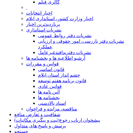
گالری فیلم
اخبار انتخابات
اخبار وزارت کشور، استانداری ایلام
پربازدیدترین اخبار
نشریات استانداری
نشریات دفتر روابط عمومی
نشريات دفتر بازرسی، امور حقوقی و ارزيابی
عملکرد
نشريات دفترپدافندغيرعامل
آرشیو اطلاعیه ها و بخشنامه ها
قوانین و مقررات
قانون اساسی
چشم انداز استان ایلام
قانون برنامه هفتم توسعه
قوانین عادی
آئین نامه ها
بخشنامه ها
اسناد بالادستی
مناقصه، مزایده و فراخوان
شفافیت و تعارض منافع
پیشخوان ارباب رجوع(ثبت و پیگیری مکاتبات)
پرسش و پاسخ های متداول
جستجو