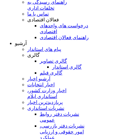
راهنمای رسیدگی به
تخلفات اداری
تماس با ما
فعالان اقتصادی
درخواست های واحدهای
اقتصادی
راهنمای فعالان اقتصادی
آرشیو
پیام های استاندار
گالری
گالری تصاویر
گالری استاندار
گالری فیلم
آرشیو اخبار
اخبار انتخابات
اخبار وزارت کشور،
استانداری ایلام
پربازدیدترین اخبار
نشریات استانداری
نشریات دفتر روابط
عمومی
نشريات دفتر بازرسی،
امور حقوقی و ارزيابی
عملکرد