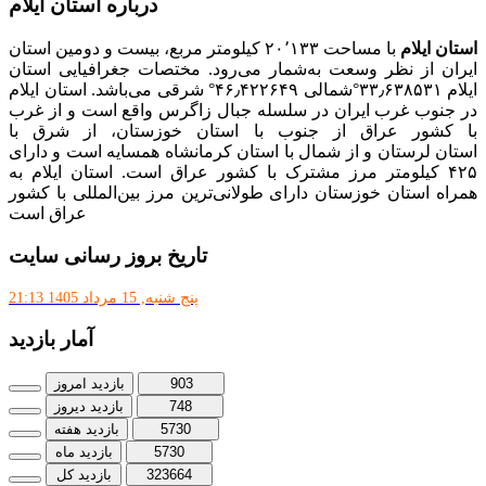
درباره استان ایلام
استان ایلام
با مساحت ۲۰٬۱۳۳ کیلومتر مربع، بیست و دومین استان
ایران از نظر وسعت به‌شمار می‌رود. مختصات جغرافیایی استان
ایلام ۳۳٫۶۳۸۵۳۱°شمالی ۴۶٫۴۲۲۶۴۹° شرقی می‌باشد. استان ایلام
در جنوب غرب ایران در سلسله جبال زاگرس واقع است و از غرب
با کشور عراق از جنوب با استان خوزستان، از شرق با
استان لرستان و از شمال با استان کرمانشاه همسایه است و دارای
۴۲۵ کیلومتر مرز مشترک با کشور عراق است. استان ایلام به
همراه استان خوزستان دارای طولانی‌ترین مرز بین‌المللی با کشور
عراق است
تاریخ بروز رسانی سایت
پنج شنبه, 15 مرداد 1405 21:13
آمار بازدید
903
بازدید امروز
748
بازدید دیروز
5730
بازدید هفته
5730
بازدید ماه
323664
بازدید کل