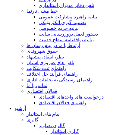
تلفن دفاتر مدیران استانداری
خط مشی تارنما
بیانیه راهبرد مشارکت عمومی
تصمیم گیری الکترونیکی
بیانیه حریم خصوصی
دستورالعمل بروزرسانی سایت
بیانیه توافقنامه سطح خدمت
ارتباط با ما در پیام رسان ها
حقوق شهروندی
نظر، انتقاد، پیشنهاد
تلفن های ضروری استان
راهنمای ثبت شکایت
راهنمای فرآیند حل اختلاف
راهنمای رسیدگی به تخلفات اداری
تماس با ما
فعالان اقتصادی
درخواست های واحدهای اقتصادی
راهنمای فعالان اقتصادی
آرشیو
پیام های استاندار
گالری
گالری تصاویر
گالری استاندار