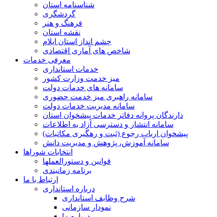
شناسنامه استان
گردشگری
فرهنگ و هنر
نقشه استان
چشم انداز استان ایلام
شاخص های آماری اقتصادی
معرفی خدمات
خدمات استانداری
میز خدمت وزارت کشور
سامانه های خدمات دولت
سامانه راهبری میز خدمت حضوری
سامانه مدیریت خدمات دولت
دارندگان پروانه دفاتر خدمات پیشخوان استان
سامانه انتشار و دسترسی آزاد به اطلاعات
پیشخوان ارباب رجوع (ثبت و رهگیری مکاتبات)
سامانه آموزش، پژوهش و مدیریت دانش
انتخابات شوراها
قوانین و دستورالعملها
برنامه زمانبندی
ارتباط با ما
درباره استانداری
شرح وظایف استانداری
نمودار سازمانی
درباره ما