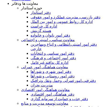
معاونت ها ودفاتر
حوزه استاندار
دفتر استاندار
دفتر بازرسی، مدیریت عملکرد و امور حقوقی
اداره کل روابط عمومی و امور بین الملل
اداره کل حراست
هسته گزینش
دفتر امور بانوان و خانواده
معاونت سیاسی، امنیتی و اجتماعی
دفتر امور امنيتی،انتظامی و اتباع ومهاجرین
خارجی
دفتر امور سیاسی و انتخابات
دفتر امور اجتماعی و فرهنگی
اداره کل پدافند غیرعامل
معاونت هماهنگی امور عمرانی
دفتر امور شهری و شوراها
دفتر امور روستایی و شوراها
دفترفنی،امورعمرانی وحمل ونقل وترافيک
مدیریت بحران
معاونت هماهنگی امور اقتصادی
دفتر هماهنگی امور اقتصادی
دفتر جذب و حمایت از سرمایه گذاری
معاونت توسعه مدیریت و منابع