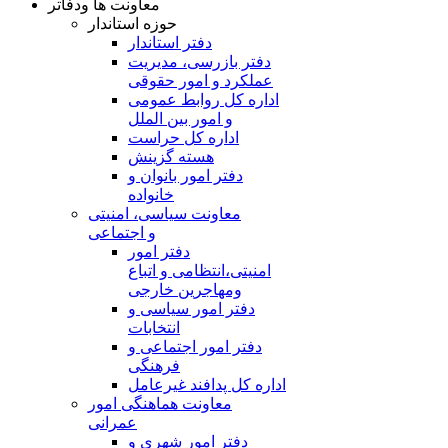
معاونت ها ودفاتر
حوزه استاندار
دفتر استاندار
دفتر بازرسی، مدیریت
عملکرد و امور حقوقی
اداره کل روابط عمومی
و امور بین الملل
اداره کل حراست
هسته گزینش
دفتر امور بانوان و
خانواده
معاونت سیاسی، امنیتی
و اجتماعی
دفتر امور
امنيتی،انتظامی و اتباع
ومهاجرین خارجی
دفتر امور سیاسی و
انتخابات
دفتر امور اجتماعی و
فرهنگی
اداره کل پدافند غیرعامل
معاونت هماهنگی امور
عمرانی
دفتر امور شهری و