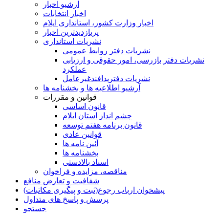
آرشیو اخبار
اخبار انتخابات
اخبار وزارت کشور، استانداری ایلام
پربازدیدترین اخبار
نشریات استانداری
نشریات دفتر روابط عمومی
نشريات دفتر بازرسی، امور حقوقی و ارزيابی
عملکرد
نشريات دفترپدافندغيرعامل
آرشیو اطلاعیه ها و بخشنامه ها
قوانین و مقررات
قانون اساسی
چشم انداز استان ایلام
قانون برنامه هفتم توسعه
قوانین عادی
آئین نامه ها
بخشنامه ها
اسناد بالادستی
مناقصه، مزایده و فراخوان
شفافیت و تعارض منافع
پیشخوان ارباب رجوع(ثبت و پیگیری مکاتبات)
پرسش و پاسخ های متداول
جستجو