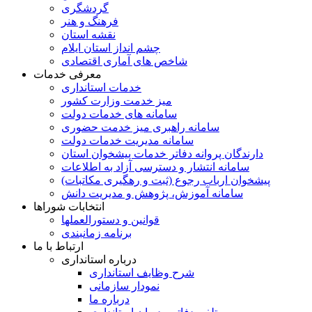
گردشگری
فرهنگ و هنر
نقشه استان
چشم انداز استان ایلام
شاخص های آماری اقتصادی
معرفی خدمات
خدمات استانداری
میز خدمت وزارت کشور
سامانه های خدمات دولت
سامانه راهبری میز خدمت حضوری
سامانه مدیریت خدمات دولت
دارندگان پروانه دفاتر خدمات پیشخوان استان
سامانه انتشار و دسترسی آزاد به اطلاعات
پیشخوان ارباب رجوع (ثبت و رهگیری مکاتبات)
سامانه آموزش، پژوهش و مدیریت دانش
انتخابات شوراها
قوانین و دستورالعملها
برنامه زمانبندی
ارتباط با ما
درباره استانداری
شرح وظایف استانداری
نمودار سازمانی
درباره ما