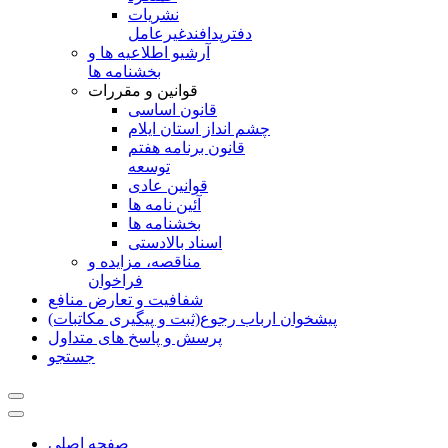
نشريات
دفترپدافندغيرعامل
آرشیو اطلاعیه ها و
بخشنامه ها
قوانین و مقررات
قانون اساسی
چشم انداز استان ایلام
قانون برنامه هفتم
توسعه
قوانین عادی
آئین نامه ها
بخشنامه ها
اسناد بالادستی
مناقصه، مزایده و
فراخوان
شفافیت و تعارض منافع
پیشخوان ارباب رجوع(ثبت و پیگیری مکاتبات)
پرسش و پاسخ های متداول
جستجو
صفحه اصلی