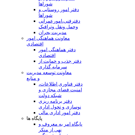
شوراها
دفتر امور روستایی و
شوراها
دفترفنی،امورعمرانی
وحمل ونقل وترافيک
مدیریت بحران
معاونت هماهنگی امور
اقتصادی
دفتر هماهنگی امور
اقتصادی
دفتر جذب و حمایت از
سرمایه گذاری
معاونت توسعه مدیریت
و منابع
دفتر فناوری اطلاعات،
امنیت فضای مجازی و
شبکه دولت
دفتر برنامه ریزی
نوسازی و تحول اداری
دفتر امور اداری مالی
پایگاه ها
پایگاه امر به معروف و
نهی از منکر