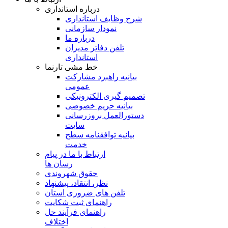
درباره استانداری
شرح وظایف استانداری
نمودار سازمانی
درباره ما
تلفن دفاتر مدیران
استانداری
خط مشی تارنما
بیانیه راهبرد مشارکت
عمومی
تصمیم گیری الکترونیکی
بیانیه حریم خصوصی
دستورالعمل بروزرسانی
سایت
بیانیه توافقنامه سطح
خدمت
ارتباط با ما در پیام
رسان ها
حقوق شهروندی
نظر، انتقاد، پیشنهاد
تلفن های ضروری استان
راهنمای ثبت شکایت
راهنمای فرآیند حل
اختلاف