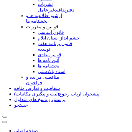
نشريات
دفترپدافندغيرعامل
آرشیو اطلاعیه ها و
بخشنامه ها
قوانین و مقررات
قانون اساسی
چشم انداز استان ایلام
قانون برنامه هفتم
توسعه
قوانین عادی
آئین نامه ها
بخشنامه ها
اسناد بالادستی
مناقصه، مزایده و
فراخوان
شفافیت و تعارض منافع
پیشخوان ارباب رجوع(ثبت و پیگیری مکاتبات)
پرسش و پاسخ های متداول
جستجو
صفحه اصلی