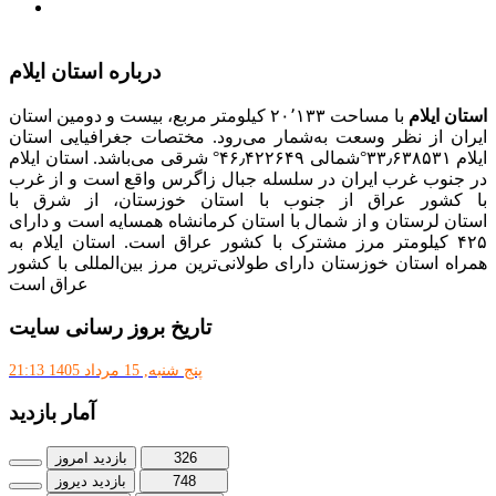
دانلودنرم افزارهوشمند افراد نابینا یا کم‌بینا برای کار با
کامپیوتر
درباره استان ایلام
استان ایلام
با مساحت ۲۰٬۱۳۳ کیلومتر مربع، بیست و دومین استان
ایران از نظر وسعت به‌شمار می‌رود. مختصات جغرافیایی استان
ایلام ۳۳٫۶۳۸۵۳۱°شمالی ۴۶٫۴۲۲۶۴۹° شرقی می‌باشد. استان ایلام
در جنوب غرب ایران در سلسله جبال زاگرس واقع است و از غرب
با کشور عراق از جنوب با استان خوزستان، از شرق با
استان لرستان و از شمال با استان کرمانشاه همسایه است و دارای
۴۲۵ کیلومتر مرز مشترک با کشور عراق است. استان ایلام به
همراه استان خوزستان دارای طولانی‌ترین مرز بین‌المللی با کشور
عراق است
تاریخ بروز رسانی سایت
پنج شنبه, 15 مرداد 1405 21:13
آمار بازدید
326
بازدید امروز
748
بازدید دیروز