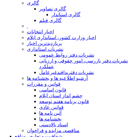
گالری
گالری تصاویر
گالری استاندار
گالری فیلم
اخبار انتخابات
اخبار وزارت کشور، استانداری ایلام
پربازدیدترین اخبار
نشریات استانداری
نشریات دفتر روابط عمومی
نشريات دفتر بازرسی، امور حقوقی و ارزيابی
عملکرد
نشريات دفترپدافندغيرعامل
آرشیو اطلاعیه ها و بخشنامه ها
قوانین و مقررات
قانون اساسی
چشم انداز استان ایلام
قانون برنامه هفتم توسعه
قوانین عادی
آئین نامه ها
بخشنامه ها
اسناد بالادستی
مناقصه، مزایده و فراخوان
شفافیت و تعارض منافع