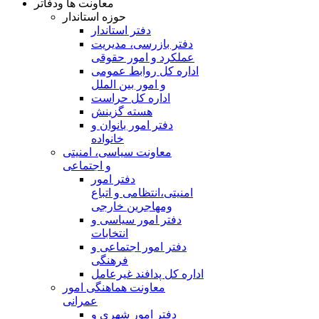
معاونت ها ودفاتر
حوزه استاندار
دفتر استاندار
دفتر بازرسی، مدیریت
عملکرد و امور حقوقی
اداره کل روابط عمومی
و امور بین الملل
اداره کل حراست
هسته گزینش
دفتر امور بانوان و
خانواده
معاونت سیاسی، امنیتی
و اجتماعی
دفتر امور
امنيتی،انتظامی و اتباع
ومهاجرین خارجی
دفتر امور سیاسی و
انتخابات
دفتر امور اجتماعی و
فرهنگی
اداره کل پدافند غیرعامل
معاونت هماهنگی امور
عمرانی
دفتر امور شهری و