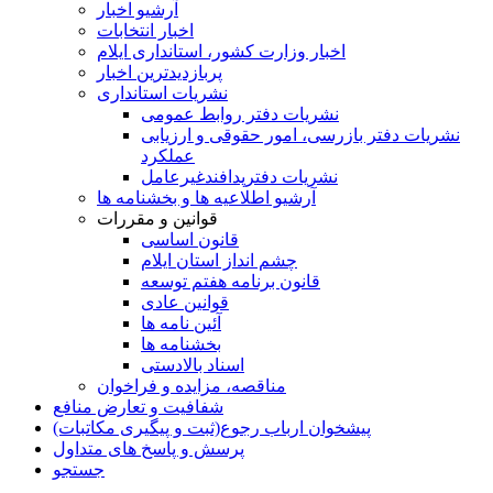
آرشیو اخبار
اخبار انتخابات
اخبار وزارت کشور، استانداری ایلام
پربازدیدترین اخبار
نشریات استانداری
نشریات دفتر روابط عمومی
نشريات دفتر بازرسی، امور حقوقی و ارزيابی
عملکرد
نشريات دفترپدافندغيرعامل
آرشیو اطلاعیه ها و بخشنامه ها
قوانین و مقررات
قانون اساسی
چشم انداز استان ایلام
قانون برنامه هفتم توسعه
قوانین عادی
آئین نامه ها
بخشنامه ها
اسناد بالادستی
مناقصه، مزایده و فراخوان
شفافیت و تعارض منافع
پیشخوان ارباب رجوع(ثبت و پیگیری مکاتبات)
پرسش و پاسخ های متداول
جستجو