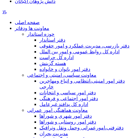
دانش پژوهان اکباتان
بالا
صفحه اصلی
معاونت ها ودفاتر
حوزه استاندار
دفتر استاندار
دفتر بازرسی، مدیریت عملکرد و امور حقوقی
اداره کل روابط عمومی و امور بین الملل
اداره کل حراست
هسته گزینش
دفتر امور بانوان و خانواده
معاونت سیاسی، امنیتی و اجتماعی
دفتر امور امنيتی،انتظامی و اتباع ومهاجرین
خارجی
دفتر امور سیاسی و انتخابات
دفتر امور اجتماعی و فرهنگی
اداره کل پدافند غیرعامل
معاونت هماهنگی امور عمرانی
دفتر امور شهری و شوراها
دفتر امور روستایی و شوراها
دفترفنی،امورعمرانی وحمل ونقل وترافيک
مدیریت بحران