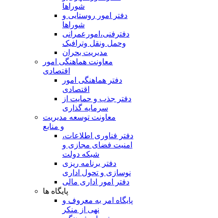
شوراها
دفتر امور روستایی و
شوراها
دفترفنی،امورعمرانی
وحمل ونقل وترافيک
مدیریت بحران
معاونت هماهنگی امور
اقتصادی
دفتر هماهنگی امور
اقتصادی
دفتر جذب و حمایت از
سرمایه گذاری
معاونت توسعه مدیریت
و منابع
دفتر فناوری اطلاعات،
امنیت فضای مجازی و
شبکه دولت
دفتر برنامه ریزی
نوسازی و تحول اداری
دفتر امور اداری مالی
پایگاه ها
پایگاه امر به معروف و
نهی از منکر