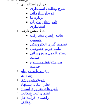
درباره استانداری
شرح وظایف استانداری
نمودار سازمانی
درباره ما
تلفن دفاتر مدیران
استانداری
خط مشی تارنما
بیانیه راهبرد مشارکت
عمومی
تصمیم گیری الکترونیکی
بیانیه حریم خصوصی
دستورالعمل بروزرسانی
سایت
بیانیه توافقنامه سطح
خدمت
ارتباط با ما در پیام
رسان ها
حقوق شهروندی
نظر، انتقاد، پیشنهاد
تلفن های ضروری استان
راهنمای ثبت شکایت
راهنمای فرآیند حل
اختلاف