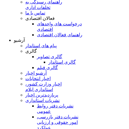
راهنمای رسیدگی به
تخلفات اداری
تماس با ما
فعالان اقتصادی
درخواست های واحدهای
اقتصادی
راهنمای فعالان اقتصادی
آرشیو
پیام های استاندار
گالری
گالری تصاویر
گالری استاندار
گالری فیلم
آرشیو اخبار
اخبار انتخابات
اخبار وزارت کشور،
استانداری ایلام
پربازدیدترین اخبار
نشریات استانداری
نشریات دفتر روابط
عمومی
نشريات دفتر بازرسی،
امور حقوقی و ارزيابی
عملکرد