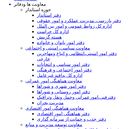
معاونت ها ودفاتر
حوزه استاندار
دفتر استاندار
دفتر بازرسی، مدیریت عملکرد و امور حقوقی
اداره کل روابط عمومی و امور بین الملل
اداره کل حراست
هسته گزینش
دفتر امور بانوان و خانواده
معاونت سیاسی، امنیتی و اجتماعی
دفتر امور امنيتی،انتظامی و اتباع ومهاجرین
خارجی
دفتر امور سیاسی و انتخابات
دفتر امور اجتماعی و فرهنگی
اداره کل پدافند غیرعامل
معاونت هماهنگی امور عمرانی
دفتر امور شهری و شوراها
دفتر امور روستایی و شوراها
دفترفنی،امورعمرانی وحمل ونقل وترافيک
مدیریت بحران
معاونت هماهنگی امور اقتصادی
دفتر هماهنگی امور اقتصادی
دفتر جذب و حمایت از سرمایه گذاری
معاونت توسعه مدیریت و منابع