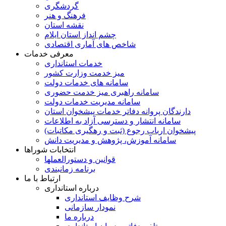
گردشگری
فرهنگ و هنر
نقشه استان
چشم انداز استان ایلام
شاخص های آماری اقتصادی
معرفی خدمات
خدمات استانداری
میز خدمت وزارت کشور
سامانه های خدمات دولت
سامانه راهبری میز خدمت حضوری
سامانه مدیریت خدمات دولت
دارندگان پروانه دفاتر خدمات پیشخوان استان
سامانه انتشار و دسترسی آزاد به اطلاعات
پیشخوان ارباب رجوع (ثبت و رهگیری مکاتبات)
سامانه آموزش، پژوهش و مدیریت دانش
انتخابات شوراها
قوانین و دستورالعملها
برنامه زمانبندی
ارتباط با ما
درباره استانداری
شرح وظایف استانداری
نمودار سازمانی
درباره ما