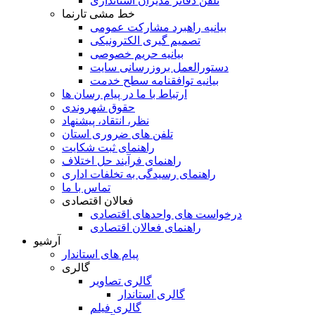
تلفن دفاتر مدیران استانداری
خط مشی تارنما
بیانیه راهبرد مشارکت عمومی
تصمیم گیری الکترونیکی
بیانیه حریم خصوصی
دستورالعمل بروزرسانی سایت
بیانیه توافقنامه سطح خدمت
ارتباط با ما در پیام رسان ها
حقوق شهروندی
نظر، انتقاد، پیشنهاد
تلفن های ضروری استان
راهنمای ثبت شکایت
راهنمای فرآیند حل اختلاف
راهنمای رسیدگی به تخلفات اداری
تماس با ما
فعالان اقتصادی
درخواست های واحدهای اقتصادی
راهنمای فعالان اقتصادی
آرشیو
پیام های استاندار
گالری
گالری تصاویر
گالری استاندار
گالری فیلم