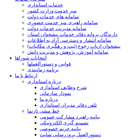
خدمات استانداری
میز خدمت وزارت کشور
سامانه های خدمات دولت
سامانه راهبری میز خدمت حضوری
سامانه مدیریت خدمات دولت
دارندگان پروانه دفاتر خدمات پیشخوان استان
سامانه انتشار و دسترسی آزاد به اطلاعات
پیشخوان ارباب رجوع (ثبت و رهگیری مکاتبات)
سامانه آموزش، پژوهش و مدیریت دانش
انتخابات شوراها
قوانین و دستورالعملها
برنامه زمانبندی
ارتباط با ما
درباره استانداری
شرح وظایف استانداری
نمودار سازمانی
درباره ما
تلفن دفاتر مدیران استانداری
خط مشی تارنما
بیانیه راهبرد مشارکت عمومی
تصمیم گیری الکترونیکی
بیانیه حریم خصوصی
دستورالعمل بروزرسانی سایت