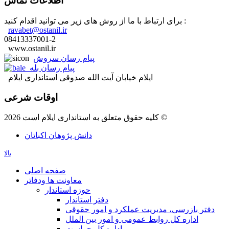
اطلاعات تماس
برای ارتباط با ما از روش های زیر می توانید اقدام کنید :
ravabet@ostanil.ir
08413337001-2
www.ostanil.ir
پیام رسان سروش
پیام رسان بله
ایلام خیابان آیت الله صدوقی استانداری ایلام
اوقات شرعی
کلیه حقوق متعلق به استانداری ایلام است 2026 ©
دانش پژوهان اکباتان
بالا
صفحه اصلی
معاونت ها ودفاتر
حوزه استاندار
دفتر استاندار
دفتر بازرسی، مدیریت عملکرد و امور حقوقی
اداره کل روابط عمومی و امور بین الملل
اداره کل حراست