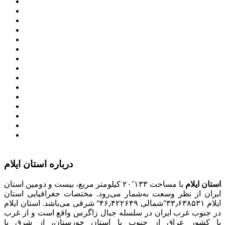
پرتال امام خمینی (ره)
دفتر مقام معظم رهبری
ریاست ‌جمهوری اسلامی ایران
وزارت کشور
معاون اول رییس جمهور
مجمع تشخیص مصلحت نظام
سامانه ملی انتشارودسترسی آزادبه اطلاعات
معاونت امور زنان و خانواده
میز خدمت الکترونیک وزارت کشور
سامانه تدارکات الکترونیکی دولت (ستاد)
سامانه ارتباط مردم و دولت (سامد)
امور اتباع و مهاجرین خارجی وزارت کشور
سازمان شهرداری ها و دهیاری های کشور
پذیرش و جذب امریه
دانلودنرم افزارهوشمند افراد نابینا یا کم‌بینا برای کار با
کامپیوتر
درباره استان ایلام
استان ایلام
با مساحت ۲۰٬۱۳۳ کیلومتر مربع، بیست و دومین استان
ایران از نظر وسعت به‌شمار می‌رود. مختصات جغرافیایی استان
ایلام ۳۳٫۶۳۸۵۳۱°شمالی ۴۶٫۴۲۲۶۴۹° شرقی می‌باشد. استان ایلام
در جنوب غرب ایران در سلسله جبال زاگرس واقع است و از غرب
با کشور عراق از جنوب با استان خوزستان، از شرق با