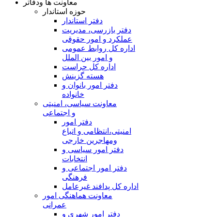
معاونت ها ودفاتر
حوزه استاندار
دفتر استاندار
دفتر بازرسی، مدیریت
عملکرد و امور حقوقی
اداره کل روابط عمومی
و امور بین الملل
اداره کل حراست
هسته گزینش
دفتر امور بانوان و
خانواده
معاونت سیاسی، امنیتی
و اجتماعی
دفتر امور
امنيتی،انتظامی و اتباع
ومهاجرین خارجی
دفتر امور سیاسی و
انتخابات
دفتر امور اجتماعی و
فرهنگی
اداره کل پدافند غیرعامل
معاونت هماهنگی امور
عمرانی
دفتر امور شهری و