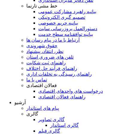
تلفن دفاتر مدیران استانداری
خط مشی تارنما
بیانیه راهبرد مشارکت عمومی
تصمیم گیری الکترونیکی
بیانیه حریم خصوصی
دستورالعمل بروزرسانی سایت
بیانیه توافقنامه سطح خدمت
ارتباط با ما در پیام رسان ها
حقوق شهروندی
نظر، انتقاد، پیشنهاد
تلفن های ضروری استان
راهنمای ثبت شکایت
راهنمای فرآیند حل اختلاف
راهنمای رسیدگی به تخلفات اداری
تماس با ما
فعالان اقتصادی
درخواست های واحدهای اقتصادی
راهنمای فعالان اقتصادی
آرشیو
پیام های استاندار
گالری
گالری تصاویر
گالری استاندار
گالری فیلم