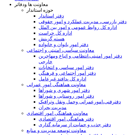
معاونت ها ودفاتر
حوزه استاندار
دفتر استاندار
دفتر بازرسی، مدیریت عملکرد و امور حقوقی
اداره کل روابط عمومی و امور بین الملل
اداره کل حراست
هسته گزینش
دفتر امور بانوان و خانواده
معاونت سیاسی، امنیتی و اجتماعی
دفتر امور امنيتی،انتظامی و اتباع ومهاجرین
خارجی
دفتر امور سیاسی و انتخابات
دفتر امور اجتماعی و فرهنگی
اداره کل پدافند غیرعامل
معاونت هماهنگی امور عمرانی
دفتر امور شهری و شوراها
دفتر امور روستایی و شوراها
دفترفنی،امورعمرانی وحمل ونقل وترافيک
مدیریت بحران
معاونت هماهنگی امور اقتصادی
دفتر هماهنگی امور اقتصادی
دفتر جذب و حمایت از سرمایه گذاری
معاونت توسعه مدیریت و منابع