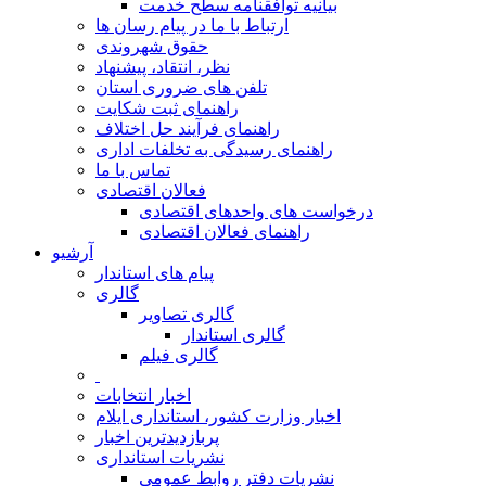
بیانیه توافقنامه سطح خدمت
ارتباط با ما در پیام رسان ها
حقوق شهروندی
نظر، انتقاد، پیشنهاد
تلفن های ضروری استان
راهنمای ثبت شکایت
راهنمای فرآیند حل اختلاف
راهنمای رسیدگی به تخلفات اداری
تماس با ما
فعالان اقتصادی
درخواست های واحدهای اقتصادی
راهنمای فعالان اقتصادی
آرشیو
پیام های استاندار
گالری
گالری تصاویر
گالری استاندار
گالری فیلم
اخبار انتخابات
اخبار وزارت کشور، استانداری ایلام
پربازدیدترین اخبار
نشریات استانداری
نشریات دفتر روابط عمومی