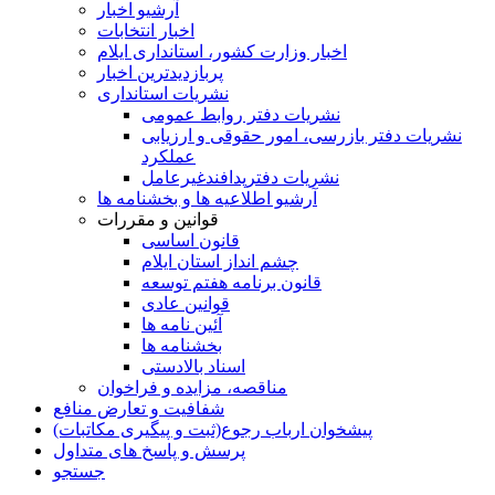
آرشیو اخبار
اخبار انتخابات
اخبار وزارت کشور، استانداری ایلام
پربازدیدترین اخبار
نشریات استانداری
نشریات دفتر روابط عمومی
نشريات دفتر بازرسی، امور حقوقی و ارزيابی
عملکرد
نشريات دفترپدافندغيرعامل
آرشیو اطلاعیه ها و بخشنامه ها
قوانین و مقررات
قانون اساسی
چشم انداز استان ایلام
قانون برنامه هفتم توسعه
قوانین عادی
آئین نامه ها
بخشنامه ها
اسناد بالادستی
مناقصه، مزایده و فراخوان
شفافیت و تعارض منافع
پیشخوان ارباب رجوع(ثبت و پیگیری مکاتبات)
پرسش و پاسخ های متداول
جستجو