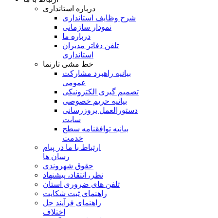
درباره استانداری
شرح وظایف استانداری
نمودار سازمانی
درباره ما
تلفن دفاتر مدیران
استانداری
خط مشی تارنما
بیانیه راهبرد مشارکت
عمومی
تصمیم گیری الکترونیکی
بیانیه حریم خصوصی
دستورالعمل بروزرسانی
سایت
بیانیه توافقنامه سطح
خدمت
ارتباط با ما در پیام
رسان ها
حقوق شهروندی
نظر، انتقاد، پیشنهاد
تلفن های ضروری استان
راهنمای ثبت شکایت
راهنمای فرآیند حل
اختلاف