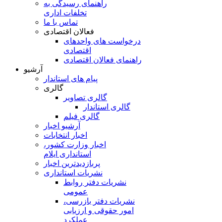
راهنمای رسیدگی به
تخلفات اداری
تماس با ما
فعالان اقتصادی
درخواست های واحدهای
اقتصادی
راهنمای فعالان اقتصادی
آرشیو
پیام های استاندار
گالری
گالری تصاویر
گالری استاندار
گالری فیلم
آرشیو اخبار
اخبار انتخابات
اخبار وزارت کشور،
استانداری ایلام
پربازدیدترین اخبار
نشریات استانداری
نشریات دفتر روابط
عمومی
نشريات دفتر بازرسی،
امور حقوقی و ارزيابی
عملکرد