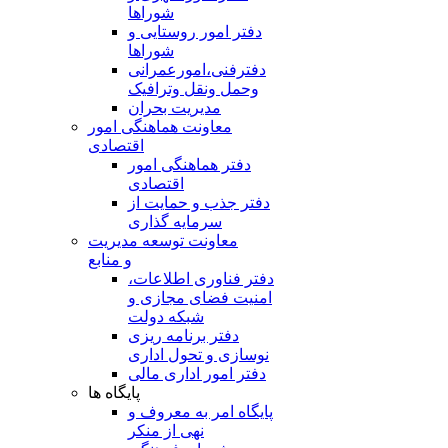
شوراها
دفتر امور روستایی و
شوراها
دفترفنی،امورعمرانی
وحمل ونقل وترافيک
مدیریت بحران
معاونت هماهنگی امور
اقتصادی
دفتر هماهنگی امور
اقتصادی
دفتر جذب و حمایت از
سرمایه گذاری
معاونت توسعه مدیریت
و منابع
دفتر فناوری اطلاعات،
امنیت فضای مجازی و
شبکه دولت
دفتر برنامه ریزی
نوسازی و تحول اداری
دفتر امور اداری مالی
پایگاه ها
پایگاه امر به معروف و
نهی از منکر