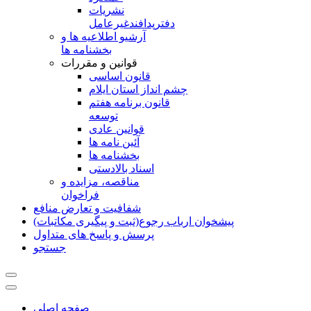
نشريات
دفترپدافندغيرعامل
آرشیو اطلاعیه ها و
بخشنامه ها
قوانین و مقررات
قانون اساسی
چشم انداز استان ایلام
قانون برنامه هفتم
توسعه
قوانین عادی
آئین نامه ها
بخشنامه ها
اسناد بالادستی
مناقصه، مزایده و
فراخوان
شفافیت و تعارض منافع
پیشخوان ارباب رجوع(ثبت و پیگیری مکاتبات)
پرسش و پاسخ های متداول
جستجو
صفحه اصلی