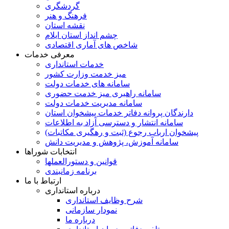
گردشگری
فرهنگ و هنر
نقشه استان
چشم انداز استان ایلام
شاخص های آماری اقتصادی
معرفی خدمات
خدمات استانداری
میز خدمت وزارت کشور
سامانه های خدمات دولت
سامانه راهبری میز خدمت حضوری
سامانه مدیریت خدمات دولت
دارندگان پروانه دفاتر خدمات پیشخوان استان
سامانه انتشار و دسترسی آزاد به اطلاعات
پیشخوان ارباب رجوع (ثبت و رهگیری مکاتبات)
سامانه آموزش، پژوهش و مدیریت دانش
انتخابات شوراها
قوانین و دستورالعملها
برنامه زمانبندی
ارتباط با ما
درباره استانداری
شرح وظایف استانداری
نمودار سازمانی
درباره ما