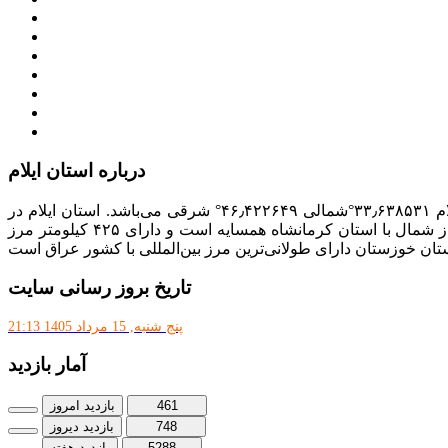
میز خدمت الکترونیک وزارت کشور
سامانه تدارکات الکترونیکی دولت (ستاد)
سامانه ارتباط مردم و دولت (سامد)
امور اتباع و مهاجرین خارجی وزارت کشور
سازمان شهرداری ها و دهیاری های کشور
پذیرش و جذب امریه
دانلودنرم افزارهوشمند افراد نابینا یا کم‌بینا برای کار با کامپیوتر
درباره استان ایلام
با مساحت ۲۰٬۱۳۳ کیلومتر مربع، بیست و دومین استان ایران از نظر وسعت به‌شمار می‌رود. مختصات جغرافیایی استان ایلام ۳۳٫۶۳۸۵۳۱°شمالی ۴۶٫۴۲۲۶۴۹° شرقی می‌باشد. استان ایلام در
جنوب غرب ایران در سلسله جبال زاگرس واقع است و از غرب با کشور عراق از جنوب با استان خوزستان، از شرق با استان لرستان و از شمال با استان کرمانشاه همسایه است و دارای ۴۲۵ کیلومتر مرز
تان خوزستان دارای طولانی‌ترین مرز بین‌المللی با کشور عراق است
تاریخ بروز رسانی سایت
پنج شنبه, 15 مرداد 1405 21:13
آمار بازدید
461
بازدید امروز
748
بازدید دیروز
5288
بازدید هفته