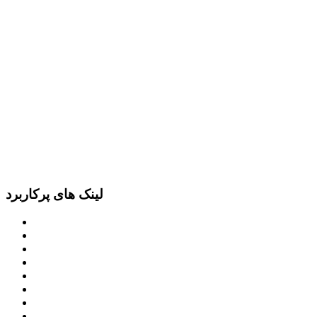
لینک های پرکاربرد
پرتال امام خمینی (ره)
دفتر مقام معظم رهبری
ریاست ‌جمهوری اسلامی ایران
وزارت کشور
معاون اول رییس جمهور
مجمع تشخیص مصلحت نظام
سامانه ملی انتشارودسترسی آزادبه اطلاعات
معاونت امور زنان و خانواده