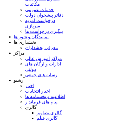
مکاتبات
خدمات عمومی
دفاتر پیشخوان دولت
درخواست امریه
سربازی
پیگیری درخواست ها
نمایندگان و شوراها
بخشداری ها
معرفی بخشداران
مراکز
مراکز آموزش عالی
ادارات و ارگان های
دولتی
رسانه های جمعی
آرشیو
اخبار
اخبار انتخابات
اطلاعیه و بخشنامه ها
پیام های فرماندار
گالری
گالری تصاویر
گالری فیلم