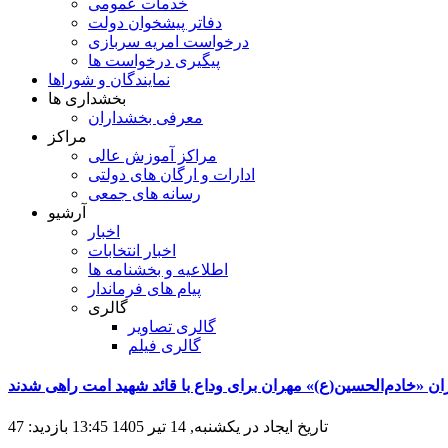
خدمات عمومی
دفاتر پیشخوان دولت
درخواست امریه سربازی
پیگیری درخواست ها
نمایندگان و شوراها
بخشداری ها
معرفی بخشداران
مراکز
مراکز آموزش عالی
ادارات و ارگان های دولتی
رسانه های جمعی
آرشیو
اخبار
اخبار انتخابات
اطلاعیه و بخشنامه ها
پیام های فرماندار
گالری
گالری تصاویر
گالری فیلم
ان «خادم‌الحسین(ع)» مهران برای وداع با قائد شهید امت راهی شدند
تاریخ ایجاد در یکشنبه, 14 تیر 1405 13:45
بازدید: 47