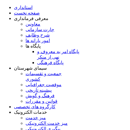
استانداری
صفحه نخست
معرفی فرمانداری
معاونین
چارت سازمانی
شرح وظایف
امور یارانه ها
پایگاه ها
پایگاه امر به معروف و
نهی از منکر
پایگاه فرهنگی
سیمای شهرستان
جمعیت و تقسیمات
کشوری
موقعیت جغرافیایی
پیشینه تاریخی
فرهنگ و گویش
قوانین و مقررات
کارگروه های تخصصی
خدمات الکترونیک
میز خدمت
میز خدمت الکترونیکی
پیگیری الکترونیکی