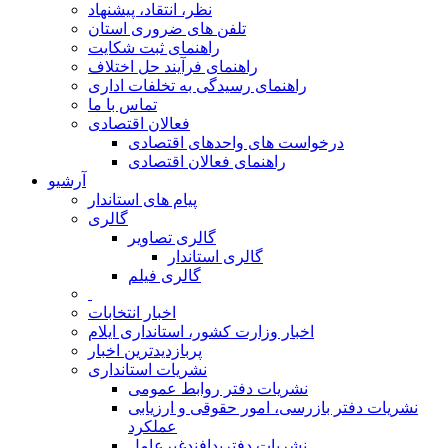
نظر، انتقاد، پیشنهاد
تلفن های ضروری استان
راهنمای ثبت شکایت
راهنمای فرآیند حل اختلاف
راهنمای رسیدگی به تخلفات اداری
تماس با ما
فعالان اقتصادی
درخواست های واحدهای اقتصادی
راهنمای فعالان اقتصادی
آرشیو
پیام های استاندار
گالری
گالری تصاویر
گالری استاندار
گالری فیلم
اخبار انتخابات
اخبار وزارت کشور، استانداری ایلام
پربازدیدترین اخبار
نشریات استانداری
نشریات دفتر روابط عمومی
نشريات دفتر بازرسی، امور حقوقی و ارزيابی
عملکرد
نشريات دفترپدافندغيرعامل