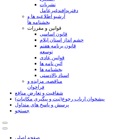
نشريات
دفترپدافندغيرعامل
آرشیو اطلاعیه ها و
بخشنامه ها
قوانین و مقررات
قانون اساسی
چشم انداز استان ایلام
قانون برنامه هفتم
توسعه
قوانین عادی
آئین نامه ها
بخشنامه ها
اسناد بالادستی
مناقصه، مزایده و
فراخوان
شفافیت و تعارض منافع
پیشخوان ارباب رجوع(ثبت و پیگیری مکاتبات)
پرسش و پاسخ های متداول
جستجو
صفحه اصلی