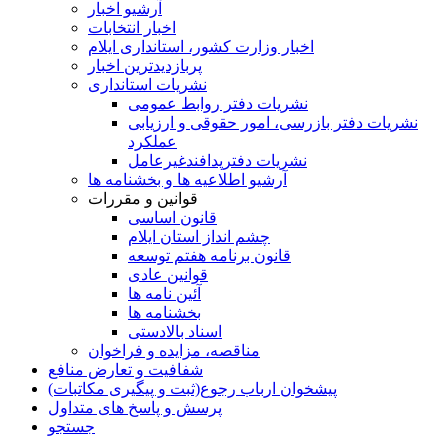
آرشیو اخبار
اخبار انتخابات
اخبار وزارت کشور، استانداری ایلام
پربازدیدترین اخبار
نشریات استانداری
نشریات دفتر روابط عمومی
نشريات دفتر بازرسی، امور حقوقی و ارزيابی
عملکرد
نشريات دفترپدافندغيرعامل
آرشیو اطلاعیه ها و بخشنامه ها
قوانین و مقررات
قانون اساسی
چشم انداز استان ایلام
قانون برنامه هفتم توسعه
قوانین عادی
آئین نامه ها
بخشنامه ها
اسناد بالادستی
مناقصه، مزایده و فراخوان
شفافیت و تعارض منافع
پیشخوان ارباب رجوع(ثبت و پیگیری مکاتبات)
پرسش و پاسخ های متداول
جستجو