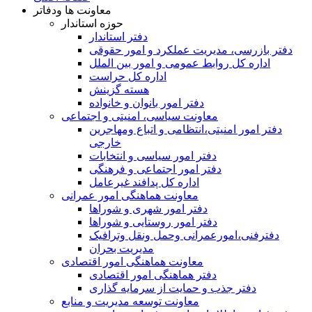
معاونت ها ودفاتر
حوزه استاندار
دفتر استاندار
دفتر بازرسی، مدیریت عملکرد و امور حقوقی
اداره کل روابط عمومی و امور بین الملل
اداره کل حراست
هسته گزینش
دفتر امور بانوان و خانواده
معاونت سیاسی، امنیتی و اجتماعی
دفتر امور امنيتی،انتظامی و اتباع ومهاجرین
خارجی
دفتر امور سیاسی و انتخابات
دفتر امور اجتماعی و فرهنگی
اداره کل پدافند غیرعامل
معاونت هماهنگی امور عمرانی
دفتر امور شهری و شوراها
دفتر امور روستایی و شوراها
دفترفنی،امورعمرانی وحمل ونقل وترافيک
مدیریت بحران
معاونت هماهنگی امور اقتصادی
دفتر هماهنگی امور اقتصادی
دفتر جذب و حمایت از سرمایه گذاری
معاونت توسعه مدیریت و منابع