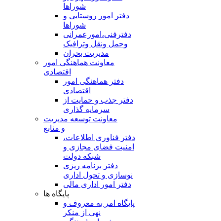
شوراها
دفتر امور روستایی و
شوراها
دفترفنی،امورعمرانی
وحمل ونقل وترافيک
مدیریت بحران
معاونت هماهنگی امور
اقتصادی
دفتر هماهنگی امور
اقتصادی
دفتر جذب و حمایت از
سرمایه گذاری
معاونت توسعه مدیریت
و منابع
دفتر فناوری اطلاعات،
امنیت فضای مجازی و
شبکه دولت
دفتر برنامه ریزی
نوسازی و تحول اداری
دفتر امور اداری مالی
پایگاه ها
پایگاه امر به معروف و
نهی از منکر