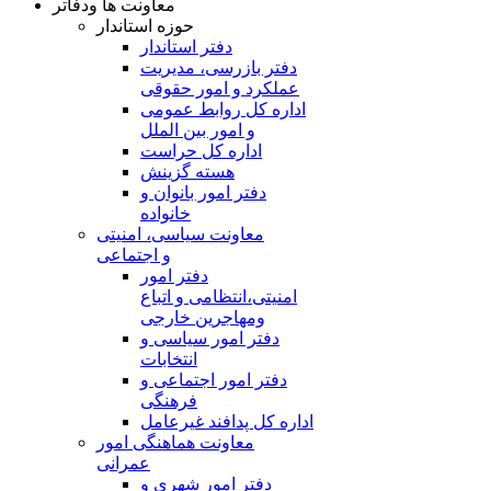
معاونت ها ودفاتر
حوزه استاندار
دفتر استاندار
دفتر بازرسی، مدیریت
عملکرد و امور حقوقی
اداره کل روابط عمومی
و امور بین الملل
اداره کل حراست
هسته گزینش
دفتر امور بانوان و
خانواده
معاونت سیاسی، امنیتی
و اجتماعی
دفتر امور
امنيتی،انتظامی و اتباع
ومهاجرین خارجی
دفتر امور سیاسی و
انتخابات
دفتر امور اجتماعی و
فرهنگی
اداره کل پدافند غیرعامل
معاونت هماهنگی امور
عمرانی
دفتر امور شهری و