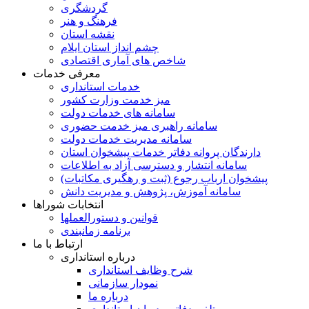
گردشگری
فرهنگ و هنر
نقشه استان
چشم انداز استان ایلام
شاخص های آماری اقتصادی
معرفی خدمات
خدمات استانداری
میز خدمت وزارت کشور
سامانه های خدمات دولت
سامانه راهبری میز خدمت حضوری
سامانه مدیریت خدمات دولت
دارندگان پروانه دفاتر خدمات پیشخوان استان
سامانه انتشار و دسترسی آزاد به اطلاعات
پیشخوان ارباب رجوع (ثبت و رهگیری مکاتبات)
سامانه آموزش، پژوهش و مدیریت دانش
انتخابات شوراها
قوانین و دستورالعملها
برنامه زمانبندی
ارتباط با ما
درباره استانداری
شرح وظایف استانداری
نمودار سازمانی
درباره ما