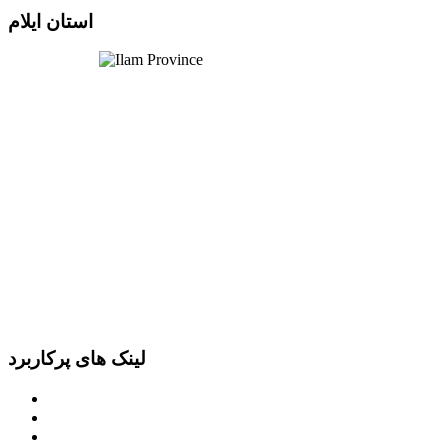
استان ایلام
لینک های پرکاربرد
پرتال امام خمینی (ره)
دفتر مقام معظم رهبری
ریاست ‌جمهوری اسلامی ایران