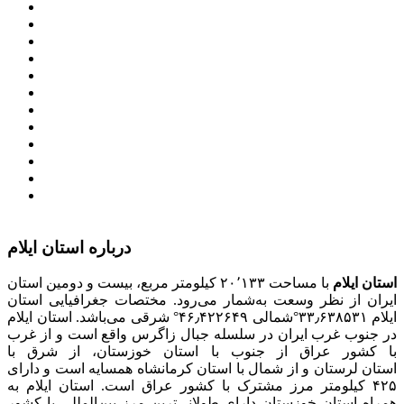
وزارت کشور
معاون اول رییس جمهور
مجمع تشخیص مصلحت نظام
سامانه ملی انتشارودسترسی آزادبه اطلاعات
معاونت امور زنان و خانواده
میز خدمت الکترونیک وزارت کشور
سامانه تدارکات الکترونیکی دولت (ستاد)
سامانه ارتباط مردم و دولت (سامد)
امور اتباع و مهاجرین خارجی وزارت کشور
سازمان شهرداری ها و دهیاری های کشور
پذیرش و جذب امریه
دانلودنرم افزارهوشمند افراد نابینا یا کم‌بینا برای کار با
کامپیوتر
درباره استان ایلام
استان ایلام
با مساحت ۲۰٬۱۳۳ کیلومتر مربع، بیست و دومین استان
ایران از نظر وسعت به‌شمار می‌رود. مختصات جغرافیایی استان
ایلام ۳۳٫۶۳۸۵۳۱°شمالی ۴۶٫۴۲۲۶۴۹° شرقی می‌باشد. استان ایلام
در جنوب غرب ایران در سلسله جبال زاگرس واقع است و از غرب
با کشور عراق از جنوب با استان خوزستان، از شرق با
استان لرستان و از شمال با استان کرمانشاه همسایه است و دارای
۴۲۵ کیلومتر مرز مشترک با کشور عراق است. استان ایلام به
همراه استان خوزستان دارای طولانی‌ترین مرز بین‌المللی با کشور