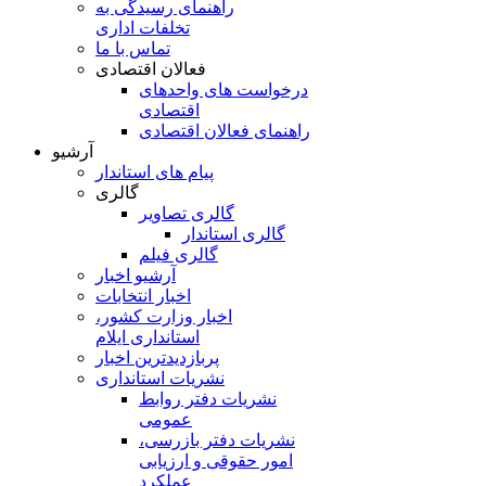
راهنمای رسیدگی به
تخلفات اداری
تماس با ما
فعالان اقتصادی
درخواست های واحدهای
اقتصادی
راهنمای فعالان اقتصادی
آرشیو
پیام های استاندار
گالری
گالری تصاویر
گالری استاندار
گالری فیلم
آرشیو اخبار
اخبار انتخابات
اخبار وزارت کشور،
استانداری ایلام
پربازدیدترین اخبار
نشریات استانداری
نشریات دفتر روابط
عمومی
نشريات دفتر بازرسی،
امور حقوقی و ارزيابی
عملکرد