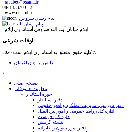
ravabet@ostanil.ir
08413337001-2
www.ostanil.ir
پیام رسان سروش
پیام رسان بله
ایلام خیابان آیت الله صدوقی استانداری ایلام
اوقات شرعی
کلیه حقوق متعلق به استانداری ایلام است 2026 ©
دانش پژوهان اکباتان
بالا
صفحه اصلی
معاونت ها ودفاتر
حوزه استاندار
دفتر استاندار
دفتر بازرسی، مدیریت عملکرد و امور حقوقی
اداره کل روابط عمومی و امور بین الملل
اداره کل حراست
هسته گزینش
دفتر امور بانوان و خانواده