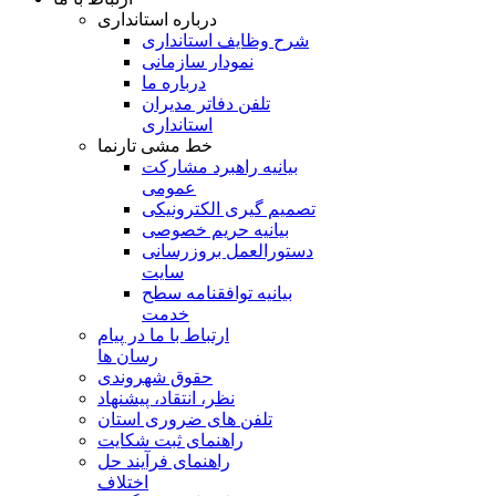
درباره استانداری
شرح وظایف استانداری
نمودار سازمانی
درباره ما
تلفن دفاتر مدیران
استانداری
خط مشی تارنما
بیانیه راهبرد مشارکت
عمومی
تصمیم گیری الکترونیکی
بیانیه حریم خصوصی
دستورالعمل بروزرسانی
سایت
بیانیه توافقنامه سطح
خدمت
ارتباط با ما در پیام
رسان ها
حقوق شهروندی
نظر، انتقاد، پیشنهاد
تلفن های ضروری استان
راهنمای ثبت شکایت
راهنمای فرآیند حل
اختلاف