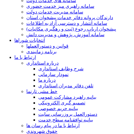
سامانه های خدمات دولت
سامانه راهبری میز خدمت حضوری
سامانه مدیریت خدمات دولت
دارندگان پروانه دفاتر خدمات پیشخوان استان
سامانه انتشار و دسترسی آزاد به اطلاعات
پیشخوان ارباب رجوع (ثبت و رهگیری مکاتبات)
سامانه آموزش، پژوهش و مدیریت دانش
انتخابات شوراها
قوانین و دستورالعملها
برنامه زمانبندی
ارتباط با ما
درباره استانداری
شرح وظایف استانداری
نمودار سازمانی
درباره ما
تلفن دفاتر مدیران استانداری
خط مشی تارنما
بیانیه راهبرد مشارکت عمومی
تصمیم گیری الکترونیکی
بیانیه حریم خصوصی
دستورالعمل بروزرسانی سایت
بیانیه توافقنامه سطح خدمت
ارتباط با ما در پیام رسان ها
حقوق شهروندی