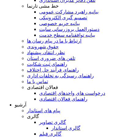
تلفن دفاتر مدیران استانداری
خط مشی تارنما
بیانیه راهبرد مشارکت عمومی
تصمیم گیری الکترونیکی
بیانیه حریم خصوصی
دستورالعمل بروزرسانی سایت
بیانیه توافقنامه سطح خدمت
ارتباط با ما در پیام رسان ها
حقوق شهروندی
نظر، انتقاد، پیشنهاد
تلفن های ضروری استان
راهنمای ثبت شکایت
راهنمای فرآیند حل اختلاف
راهنمای رسیدگی به تخلفات اداری
تماس با ما
فعالان اقتصادی
درخواست های واحدهای اقتصادی
راهنمای فعالان اقتصادی
آرشیو
پیام های استاندار
گالری
گالری تصاویر
گالری استاندار
گالری فیلم