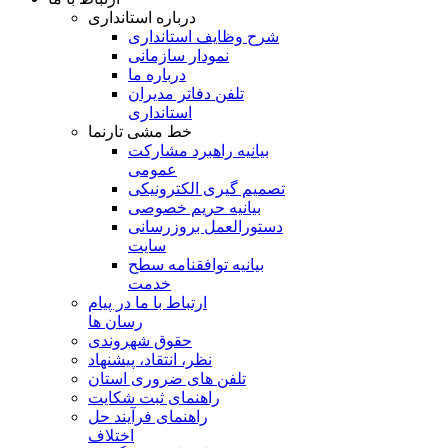
درباره استانداری
شرح وظایف استانداری
نمودار سازمانی
درباره ما
تلفن دفاتر مدیران
استانداری
خط مشی تارنما
بیانیه راهبرد مشارکت
عمومی
تصمیم گیری الکترونیکی
بیانیه حریم خصوصی
دستورالعمل بروزرسانی
سایت
بیانیه توافقنامه سطح
خدمت
ارتباط با ما در پیام
رسان ها
حقوق شهروندی
نظر، انتقاد، پیشنهاد
تلفن های ضروری استان
راهنمای ثبت شکایت
راهنمای فرآیند حل
اختلاف