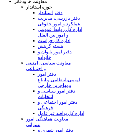
معاونت ها ودفاتر
حوزه استاندار
دفتر استاندار
دفتر بازرسی، مدیریت
عملکرد و امور حقوقی
اداره کل روابط عمومی
و امور بین الملل
اداره کل حراست
هسته گزینش
دفتر امور بانوان و
خانواده
معاونت سیاسی، امنیتی
و اجتماعی
دفتر امور
امنيتی،انتظامی و اتباع
ومهاجرین خارجی
دفتر امور سیاسی و
انتخابات
دفتر امور اجتماعی و
فرهنگی
اداره کل پدافند غیرعامل
معاونت هماهنگی امور
عمرانی
دفتر امور شهری و