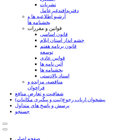
نشريات
دفترپدافندغيرعامل
آرشیو اطلاعیه ها و
بخشنامه ها
قوانین و مقررات
قانون اساسی
چشم انداز استان ایلام
قانون برنامه هفتم
توسعه
قوانین عادی
آئین نامه ها
بخشنامه ها
اسناد بالادستی
مناقصه، مزایده و
فراخوان
شفافیت و تعارض منافع
پیشخوان ارباب رجوع(ثبت و پیگیری مکاتبات)
پرسش و پاسخ های متداول
جستجو
صفحه اصلی