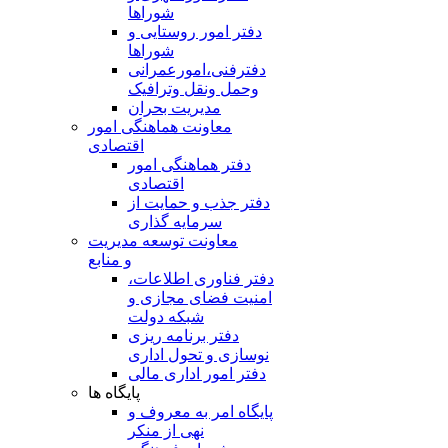
شوراها
دفتر امور روستایی و
شوراها
دفترفنی،امورعمرانی
وحمل ونقل وترافيک
مدیریت بحران
معاونت هماهنگی امور
اقتصادی
دفتر هماهنگی امور
اقتصادی
دفتر جذب و حمایت از
سرمایه گذاری
معاونت توسعه مدیریت
و منابع
دفتر فناوری اطلاعات،
امنیت فضای مجازی و
شبکه دولت
دفتر برنامه ریزی
نوسازی و تحول اداری
دفتر امور اداری مالی
پایگاه ها
پایگاه امر به معروف و
نهی از منکر