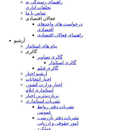
راهنمای رسیدگی به
تخلفات اداری
تماس با ما
فعالان اقتصادی
درخواست های واحدهای
اقتصادی
راهنمای فعالان اقتصادی
آرشیو
پیام های استاندار
گالری
گالری تصاویر
گالری استاندار
گالری فیلم
آرشیو اخبار
اخبار انتخابات
اخبار وزارت کشور،
استانداری ایلام
پربازدیدترین اخبار
نشریات استانداری
نشریات دفتر روابط
عمومی
نشريات دفتر بازرسی،
امور حقوقی و ارزيابی
عملکرد