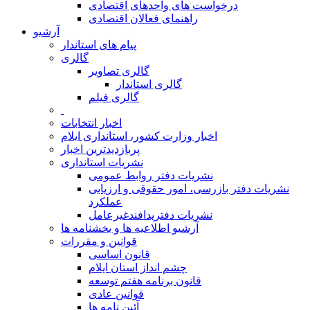
درخواست های واحدهای اقتصادی
راهنمای فعالان اقتصادی
آرشیو
پیام های استاندار
گالری
گالری تصاویر
گالری استاندار
گالری فیلم
اخبار انتخابات
اخبار وزارت کشور، استانداری ایلام
پربازدیدترین اخبار
نشریات استانداری
نشریات دفتر روابط عمومی
نشريات دفتر بازرسی، امور حقوقی و ارزيابی
عملکرد
نشريات دفترپدافندغيرعامل
آرشیو اطلاعیه ها و بخشنامه ها
قوانین و مقررات
قانون اساسی
چشم انداز استان ایلام
قانون برنامه هفتم توسعه
قوانین عادی
آئین نامه ها