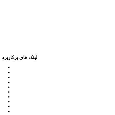
لینک های پرکاربرد
پرتال امام خمینی (ره)
دفتر مقام معظم رهبری
ریاست ‌جمهوری اسلامی ایران
وزارت کشور
معاون اول رییس جمهور
مجمع تشخیص مصلحت نظام
سامانه ملی انتشارودسترسی آزادبه اطلاعات
معاونت امور زنان و خانواده
میز خدمت الکترونیک وزارت کشور
سامانه تدارکات الکترونیکی دولت (ستاد)