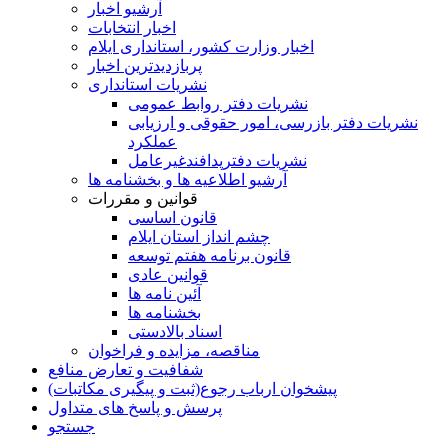
آرشیو اخبار
اخبار انتخابات
اخبار وزارت کشور، استانداری ایلام
پربازدیدترین اخبار
نشریات استانداری
نشریات دفتر روابط عمومی
نشريات دفتر بازرسی، امور حقوقی و ارزيابی
عملکرد
نشريات دفترپدافندغيرعامل
آرشیو اطلاعیه ها و بخشنامه ها
قوانین و مقررات
قانون اساسی
چشم انداز استان ایلام
قانون برنامه هفتم توسعه
قوانین عادی
آئین نامه ها
بخشنامه ها
اسناد بالادستی
مناقصه، مزایده و فراخوان
شفافیت و تعارض منافع
پیشخوان ارباب رجوع(ثبت و پیگیری مکاتبات)
پرسش و پاسخ های متداول
جستجو