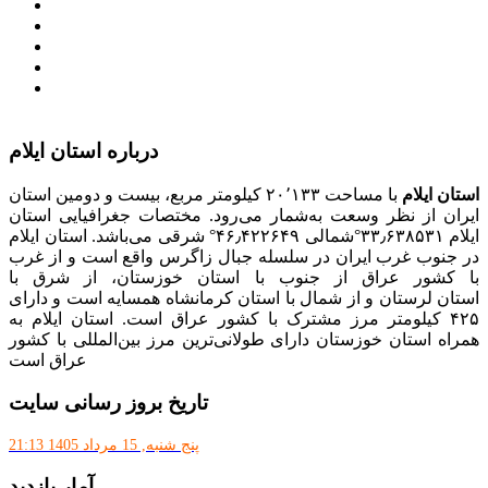
سامانه ارتباط مردم و دولت (سامد)
امور اتباع و مهاجرین خارجی وزارت کشور
سازمان شهرداری ها و دهیاری های کشور
پذیرش و جذب امریه
دانلودنرم افزارهوشمند افراد نابینا یا کم‌بینا برای کار با
کامپیوتر
درباره استان ایلام
استان ایلام
با مساحت ۲۰٬۱۳۳ کیلومتر مربع، بیست و دومین استان
ایران از نظر وسعت به‌شمار می‌رود. مختصات جغرافیایی استان
ایلام ۳۳٫۶۳۸۵۳۱°شمالی ۴۶٫۴۲۲۶۴۹° شرقی می‌باشد. استان ایلام
در جنوب غرب ایران در سلسله جبال زاگرس واقع است و از غرب
با کشور عراق از جنوب با استان خوزستان، از شرق با
استان لرستان و از شمال با استان کرمانشاه همسایه است و دارای
۴۲۵ کیلومتر مرز مشترک با کشور عراق است. استان ایلام به
همراه استان خوزستان دارای طولانی‌ترین مرز بین‌المللی با کشور
عراق است
تاریخ بروز رسانی سایت
پنج شنبه, 15 مرداد 1405 21:13
آمار بازدید