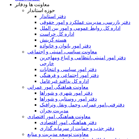
معاونت ها ودفاتر
حوزه استاندار
دفتر استاندار
دفتر بازرسی، مدیریت عملکرد و امور حقوقی
اداره کل روابط عمومی و امور بین الملل
اداره کل حراست
هسته گزینش
دفتر امور بانوان و خانواده
معاونت سیاسی، امنیتی و اجتماعی
دفتر امور امنيتی،انتظامی و اتباع ومهاجرین
خارجی
دفتر امور سیاسی و انتخابات
دفتر امور اجتماعی و فرهنگی
اداره کل پدافند غیرعامل
معاونت هماهنگی امور عمرانی
دفتر امور شهری و شوراها
دفتر امور روستایی و شوراها
دفترفنی،امورعمرانی وحمل ونقل وترافيک
مدیریت بحران
معاونت هماهنگی امور اقتصادی
دفتر هماهنگی امور اقتصادی
دفتر جذب و حمایت از سرمایه گذاری
معاونت توسعه مدیریت و منابع