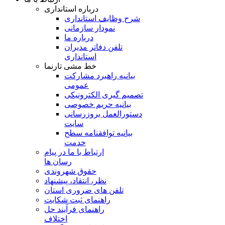
درباره استانداری
شرح وظایف استانداری
نمودار سازمانی
درباره ما
تلفن دفاتر مدیران
استانداری
خط مشی تارنما
بیانیه راهبرد مشارکت
عمومی
تصمیم گیری الکترونیکی
بیانیه حریم خصوصی
دستورالعمل بروزرسانی
سایت
بیانیه توافقنامه سطح
خدمت
ارتباط با ما در پیام
رسان ها
حقوق شهروندی
نظر، انتقاد، پیشنهاد
تلفن های ضروری استان
راهنمای ثبت شکایت
راهنمای فرآیند حل
اختلاف