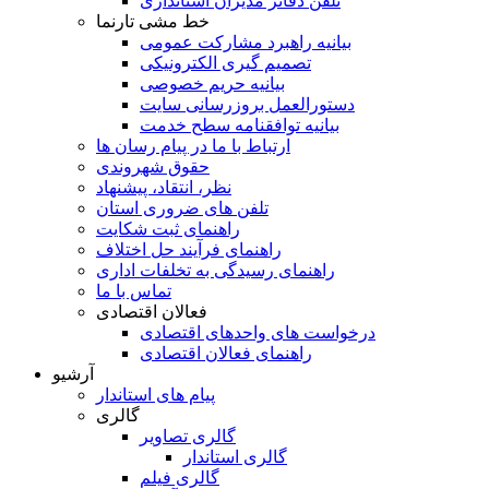
تلفن دفاتر مدیران استانداری
خط مشی تارنما
بیانیه راهبرد مشارکت عمومی
تصمیم گیری الکترونیکی
بیانیه حریم خصوصی
دستورالعمل بروزرسانی سایت
بیانیه توافقنامه سطح خدمت
ارتباط با ما در پیام رسان ها
حقوق شهروندی
نظر، انتقاد، پیشنهاد
تلفن های ضروری استان
راهنمای ثبت شکایت
راهنمای فرآیند حل اختلاف
راهنمای رسیدگی به تخلفات اداری
تماس با ما
فعالان اقتصادی
درخواست های واحدهای اقتصادی
راهنمای فعالان اقتصادی
آرشیو
پیام های استاندار
گالری
گالری تصاویر
گالری استاندار
گالری فیلم