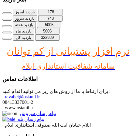
178
بازدید امروز
748
بازدید دیروز
5005
بازدید هفته
5005
بازدید ماه
322939
بازدید کل
نرم افز
ار پشتیبانی از کم توانان
سامانه شفافیت استانداری ایلام
اطلاعات تماس
برای ارتباط با ما از روش های زیر می توانید اقدام کنید :
ravabet@ostanil.ir
08413337001-2
www.ostanil.ir
پیام رسان سروش
پیام رسان بله
ایلام خیابان آیت الله صدوقی استانداری ایلام