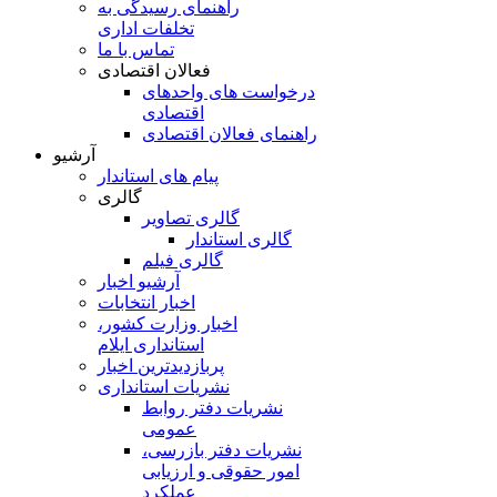
راهنمای رسیدگی به
تخلفات اداری
تماس با ما
فعالان اقتصادی
درخواست های واحدهای
اقتصادی
راهنمای فعالان اقتصادی
آرشیو
پیام های استاندار
گالری
گالری تصاویر
گالری استاندار
گالری فیلم
آرشیو اخبار
اخبار انتخابات
اخبار وزارت کشور،
استانداری ایلام
پربازدیدترین اخبار
نشریات استانداری
نشریات دفتر روابط
عمومی
نشريات دفتر بازرسی،
امور حقوقی و ارزيابی
عملکرد