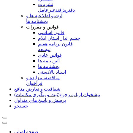
نشريات
دفترپدافندغيرعامل
آرشیو اطلاعیه ها و
بخشنامه ها
قوانین و مقررات
قانون اساسی
چشم انداز استان ایلام
قانون برنامه هفتم
توسعه
قوانین عادی
آئین نامه ها
بخشنامه ها
اسناد بالادستی
مناقصه، مزایده و
فراخوان
شفافیت و تعارض منافع
پیشخوان ارباب رجوع(ثبت و پیگیری مکاتبات)
پرسش و پاسخ های متداول
جستجو
صفحه اصلی