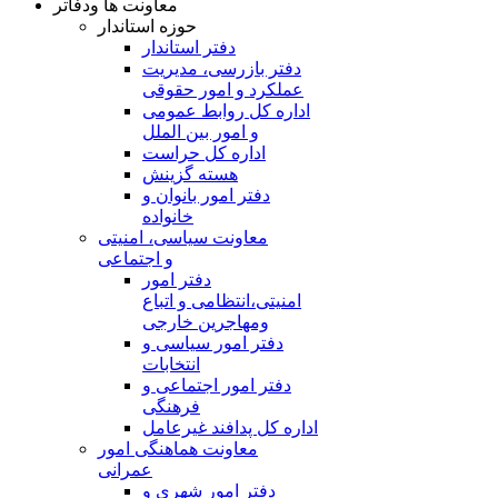
معاونت ها ودفاتر
حوزه استاندار
دفتر استاندار
دفتر بازرسی، مدیریت
عملکرد و امور حقوقی
اداره کل روابط عمومی
و امور بین الملل
اداره کل حراست
هسته گزینش
دفتر امور بانوان و
خانواده
معاونت سیاسی، امنیتی
و اجتماعی
دفتر امور
امنيتی،انتظامی و اتباع
ومهاجرین خارجی
دفتر امور سیاسی و
انتخابات
دفتر امور اجتماعی و
فرهنگی
اداره کل پدافند غیرعامل
معاونت هماهنگی امور
عمرانی
دفتر امور شهری و