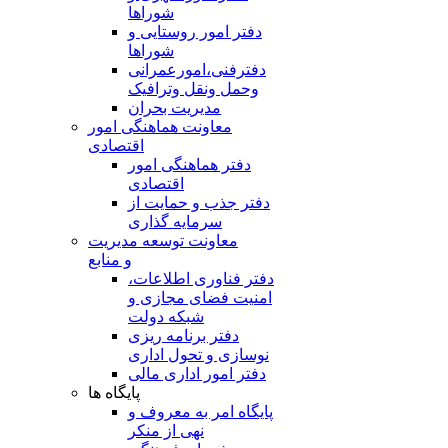
شوراها
دفتر امور روستایی و
شوراها
دفترفنی،امورعمرانی
وحمل ونقل وترافيک
مدیریت بحران
معاونت هماهنگی امور
اقتصادی
دفتر هماهنگی امور
اقتصادی
دفتر جذب و حمایت از
سرمایه گذاری
معاونت توسعه مدیریت
و منابع
دفتر فناوری اطلاعات،
امنیت فضای مجازی و
شبکه دولت
دفتر برنامه ریزی
نوسازی و تحول اداری
دفتر امور اداری مالی
پایگاه ها
پایگاه امر به معروف و
نهی از منکر