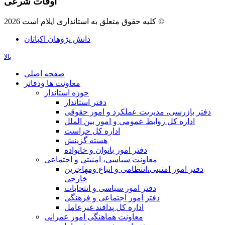
اوقات شرعی
کلیه حقوق متعلق به استانداری ایلام است 2026 ©
دانش پژوهان اکباتان
بالا
صفحه اصلی
معاونت ها ودفاتر
حوزه استاندار
دفتر استاندار
دفتر بازرسی، مدیریت عملکرد و امور حقوقی
اداره کل روابط عمومی و امور بین الملل
اداره کل حراست
هسته گزینش
دفتر امور بانوان و خانواده
معاونت سیاسی، امنیتی و اجتماعی
دفتر امور امنيتی،انتظامی و اتباع ومهاجرین
خارجی
دفتر امور سیاسی و انتخابات
دفتر امور اجتماعی و فرهنگی
اداره کل پدافند غیرعامل
معاونت هماهنگی امور عمرانی