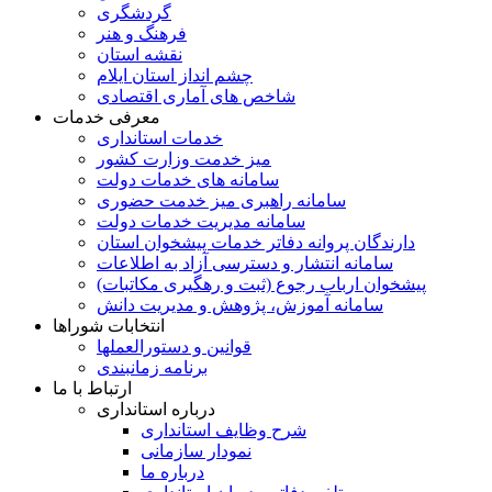
گردشگری
فرهنگ و هنر
نقشه استان
چشم انداز استان ایلام
شاخص های آماری اقتصادی
معرفی خدمات
خدمات استانداری
میز خدمت وزارت کشور
سامانه های خدمات دولت
سامانه راهبری میز خدمت حضوری
سامانه مدیریت خدمات دولت
دارندگان پروانه دفاتر خدمات پیشخوان استان
سامانه انتشار و دسترسی آزاد به اطلاعات
پیشخوان ارباب رجوع (ثبت و رهگیری مکاتبات)
سامانه آموزش، پژوهش و مدیریت دانش
انتخابات شوراها
قوانین و دستورالعملها
برنامه زمانبندی
ارتباط با ما
درباره استانداری
شرح وظایف استانداری
نمودار سازمانی
درباره ما