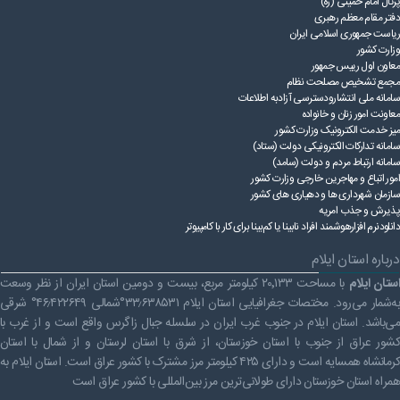
پرتال امام خمینی (ره)
قوانین عادی
دفتر مقام معظم رهبری
ریاست ‌جمهوری اسلامی ایران
آئین نامه ها
وزارت کشور
معاون اول رییس جمهور
مجمع تشخیص مصلحت نظام
بخشنامه ها
سامانه ملی انتشارودسترسی آزادبه اطلاعات
معاونت امور زنان و خانواده
اسناد بالادستی
میز خدمت الکترونیک وزارت کشور
سامانه تدارکات الکترونیکی دولت (ستاد)
سامانه ارتباط مردم و دولت (سامد)
امور اتباع و مهاجرین خارجی وزارت کشور
سازمان شهرداری ها و دهیاری های کشور
پذیرش و جذب امریه
دانلودنرم افزارهوشمند افراد نابینا یا کم‌بینا برای کار با کامپیوتر
درباره استان ایلام
ستان ایلام
با مساحت ۲۰٬۱۳۳ کیلومتر مربع، بیست و دومین استان ایران از نظر وسعت
به‌شمار می‌رود. مختصات جغرافیایی استان ایلام ۳۳٫۶۳۸۵۳۱°شمالی ۴۶٫۴۲۲۶۴۹° شرقی
می‌باشد. استان ایلام در جنوب غرب ایران در سلسله جبال زاگرس واقع است و از غرب با
کشور عراق از جنوب با استان خوزستان، از شرق با استان لرستان و از شمال با استان
کرمانشاه همسایه است و دارای ۴۲۵ کیلومتر مرز مشترک با کشور عراق است. استان ایلام به
همراه استان خوزستان دارای طولانی‌ترین مرز بین‌المللی با کشور عراق است