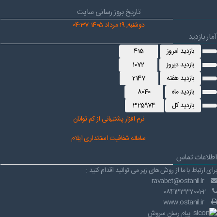
تاریخ بروز رسانی سایت
دوشنبه, 19 مرداد 1405 04:37
آمار بازدید
بازدید امروز
415
بازدید دیروز
1072
بازدید هفته
2147
بازدید ماه
8040
بازدید کل
325974
نرم افز
ار پشتیبانی از کم توانان
سامانه شفافیت استانداری ایلام
اطلاعات تماس
برای ارتباط با ما از روش های زیر می توانید اقدام کنید :
ravabet@ostanil.ir
08413337001-2
www.ostanil.ir
پیام رسان سروش