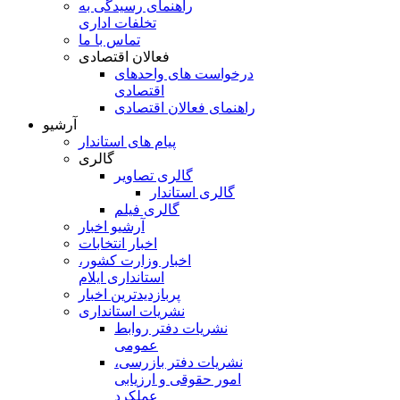
راهنمای رسیدگی به
تخلفات اداری
تماس با ما
فعالان اقتصادی
درخواست های واحدهای
اقتصادی
راهنمای فعالان اقتصادی
آرشیو
پیام های استاندار
گالری
گالری تصاویر
گالری استاندار
گالری فیلم
آرشیو اخبار
اخبار انتخابات
اخبار وزارت کشور،
استانداری ایلام
پربازدیدترین اخبار
نشریات استانداری
نشریات دفتر روابط
عمومی
نشريات دفتر بازرسی،
امور حقوقی و ارزيابی
عملکرد