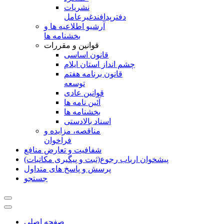
نشريات
دفترپدافندغيرعامل
آرشیو اطلاعیه ها و
بخشنامه ها
قوانین و مقررات
قانون اساسی
چشم انداز استان ایلام
قانون برنامه هفتم
توسعه
قوانین عادی
آئین نامه ها
بخشنامه ها
اسناد بالادستی
مناقصه، مزایده و
فراخوان
شفافیت و تعارض منافع
پیشخوان ارباب رجوع(ثبت و پیگیری مکاتبات)
پرسش و پاسخ های متداول
جستجو
صفحه اصلی