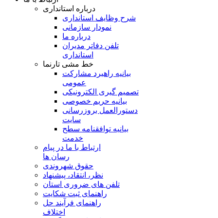
درباره استانداری
شرح وظایف استانداری
نمودار سازمانی
درباره ما
تلفن دفاتر مدیران
استانداری
خط مشی تارنما
بیانیه راهبرد مشارکت
عمومی
تصمیم گیری الکترونیکی
بیانیه حریم خصوصی
دستورالعمل بروزرسانی
سایت
بیانیه توافقنامه سطح
خدمت
ارتباط با ما در پیام
رسان ها
حقوق شهروندی
نظر، انتقاد، پیشنهاد
تلفن های ضروری استان
راهنمای ثبت شکایت
راهنمای فرآیند حل
اختلاف