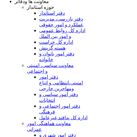
معاونت ها ودفاتر
حوزه استاندار
دفتر استاندار
دفتر بازرسی، مدیریت
عملکرد و امور حقوقی
اداره کل روابط عمومی
و امور بین الملل
اداره کل حراست
هسته گزینش
دفتر امور بانوان و
خانواده
معاونت سیاسی، امنیتی
و اجتماعی
دفتر امور
امنيتی،انتظامی و اتباع
ومهاجرین خارجی
دفتر امور سیاسی و
انتخابات
دفتر امور اجتماعی و
فرهنگی
اداره کل پدافند غیرعامل
معاونت هماهنگی امور
عمرانی
دفتر امور شهری و