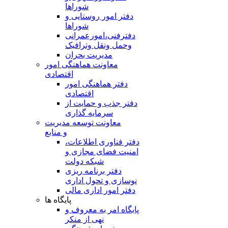
شوراها
دفتر امور روستایی و
شوراها
دفترفنی،امورعمرانی
وحمل ونقل وترافيک
مدیریت بحران
معاونت هماهنگی امور
اقتصادی
دفتر هماهنگی امور
اقتصادی
دفتر جذب و حمایت از
سرمایه گذاری
معاونت توسعه مدیریت
و منابع
دفتر فناوری اطلاعات،
امنیت فضای مجازی و
شبکه دولت
دفتر برنامه ریزی
نوسازی و تحول اداری
دفتر امور اداری مالی
پایگاه ها
پایگاه امر به معروف و
نهی از منکر