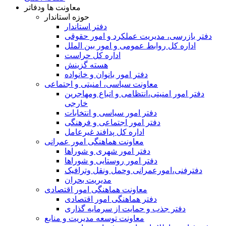
معاونت ها ودفاتر
حوزه استاندار
دفتر استاندار
دفتر بازرسی، مدیریت عملکرد و امور حقوقی
اداره کل روابط عمومی و امور بین الملل
اداره کل حراست
هسته گزینش
دفتر امور بانوان و خانواده
معاونت سیاسی، امنیتی و اجتماعی
دفتر امور امنيتی،انتظامی و اتباع ومهاجرین
خارجی
دفتر امور سیاسی و انتخابات
دفتر امور اجتماعی و فرهنگی
اداره کل پدافند غیرعامل
معاونت هماهنگی امور عمرانی
دفتر امور شهری و شوراها
دفتر امور روستایی و شوراها
دفترفنی،امورعمرانی وحمل ونقل وترافيک
مدیریت بحران
معاونت هماهنگی امور اقتصادی
دفتر هماهنگی امور اقتصادی
دفتر جذب و حمایت از سرمایه گذاری
معاونت توسعه مدیریت و منابع