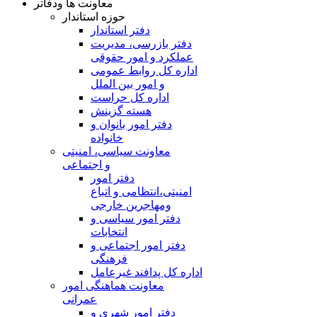
معاونت ها ودفاتر
حوزه استاندار
دفتر استاندار
دفتر بازرسی، مدیریت
عملکرد و امور حقوقی
اداره کل روابط عمومی
و امور بین الملل
اداره کل حراست
هسته گزینش
دفتر امور بانوان و
خانواده
معاونت سیاسی، امنیتی
و اجتماعی
دفتر امور
امنيتی،انتظامی و اتباع
ومهاجرین خارجی
دفتر امور سیاسی و
انتخابات
دفتر امور اجتماعی و
فرهنگی
اداره کل پدافند غیرعامل
معاونت هماهنگی امور
عمرانی
دفتر امور شهری و