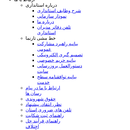
درباره استانداری
شرح وظایف استانداری
نمودار سازمانی
درباره ما
تلفن دفاتر مدیران
استانداری
خط مشی تارنما
بیانیه راهبرد مشارکت
عمومی
تصمیم گیری الکترونیکی
بیانیه حریم خصوصی
دستورالعمل بروزرسانی
سایت
بیانیه توافقنامه سطح
خدمت
ارتباط با ما در پیام
رسان ها
حقوق شهروندی
نظر، انتقاد، پیشنهاد
تلفن های ضروری استان
راهنمای ثبت شکایت
راهنمای فرآیند حل
اختلاف