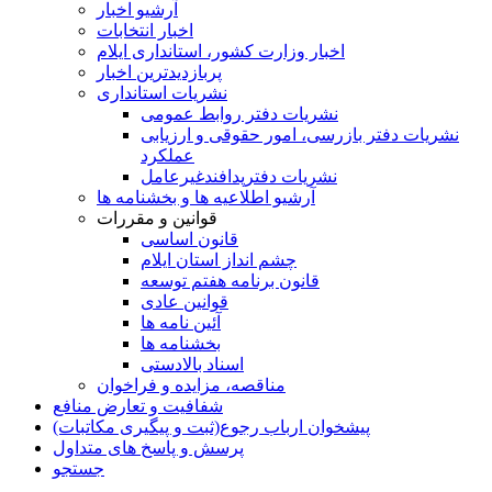
آرشیو اخبار
اخبار انتخابات
اخبار وزارت کشور، استانداری ایلام
پربازدیدترین اخبار
نشریات استانداری
نشریات دفتر روابط عمومی
نشريات دفتر بازرسی، امور حقوقی و ارزيابی
عملکرد
نشريات دفترپدافندغيرعامل
آرشیو اطلاعیه ها و بخشنامه ها
قوانین و مقررات
قانون اساسی
چشم انداز استان ایلام
قانون برنامه هفتم توسعه
قوانین عادی
آئین نامه ها
بخشنامه ها
اسناد بالادستی
مناقصه، مزایده و فراخوان
شفافیت و تعارض منافع
پیشخوان ارباب رجوع(ثبت و پیگیری مکاتبات)
پرسش و پاسخ های متداول
جستجو