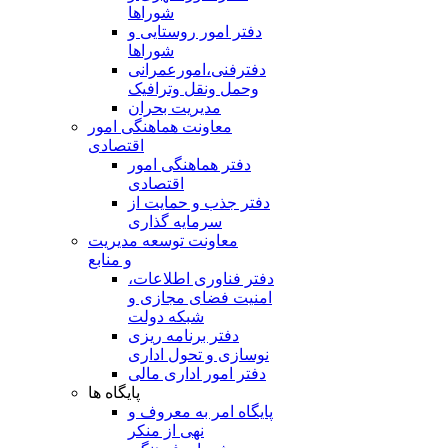
شوراها
دفتر امور روستایی و
شوراها
دفترفنی،امورعمرانی
وحمل ونقل وترافيک
مدیریت بحران
معاونت هماهنگی امور
اقتصادی
دفتر هماهنگی امور
اقتصادی
دفتر جذب و حمایت از
سرمایه گذاری
معاونت توسعه مدیریت
و منابع
دفتر فناوری اطلاعات،
امنیت فضای مجازی و
شبکه دولت
دفتر برنامه ریزی
نوسازی و تحول اداری
دفتر امور اداری مالی
پایگاه ها
پایگاه امر به معروف و
نهی از منکر