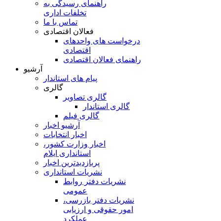
راهنمای رسیدگی به
تخلفات اداری
تماس با ما
فعالان اقتصادی
درخواست های واحدهای
اقتصادی
راهنمای فعالان اقتصادی
آرشیو
پیام های استاندار
گالری
گالری تصاویر
گالری استاندار
گالری فیلم
آرشیو اخبار
اخبار انتخابات
اخبار وزارت کشور،
استانداری ایلام
پربازدیدترین اخبار
نشریات استانداری
نشریات دفتر روابط
عمومی
نشريات دفتر بازرسی،
امور حقوقی و ارزيابی
عملکرد