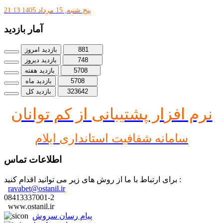
پنج شنبه, 15 مرداد 1405 21:13
آمار بازدید
881
بازدید امروز
748
بازدید دیروز
5708
بازدید هفته
5708
بازدید ماه
323642
بازدید کل
نرم افز
ار پشتیبانی از کم توانان
سامانه شفافیت استانداری ایلام
اطلاعات تماس
برای ارتباط با ما از روش های زیر می توانید اقدام کنید :
ravabet@ostanil.ir
08413337001-2
www.ostanil.ir
پیام رسان سروش