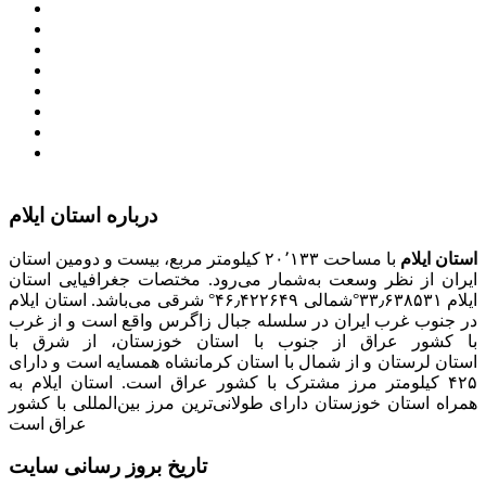
معاونت امور زنان و خانواده
میز خدمت الکترونیک وزارت کشور
سامانه تدارکات الکترونیکی دولت (ستاد)
سامانه ارتباط مردم و دولت (سامد)
امور اتباع و مهاجرین خارجی وزارت کشور
سازمان شهرداری ها و دهیاری های کشور
پذیرش و جذب امریه
دانلودنرم افزارهوشمند افراد نابینا یا کم‌بینا برای کار با
کامپیوتر
درباره استان ایلام
استان ایلام
با مساحت ۲۰٬۱۳۳ کیلومتر مربع، بیست و دومین استان
ایران از نظر وسعت به‌شمار می‌رود. مختصات جغرافیایی استان
ایلام ۳۳٫۶۳۸۵۳۱°شمالی ۴۶٫۴۲۲۶۴۹° شرقی می‌باشد. استان ایلام
در جنوب غرب ایران در سلسله جبال زاگرس واقع است و از غرب
با کشور عراق از جنوب با استان خوزستان، از شرق با
استان لرستان و از شمال با استان کرمانشاه همسایه است و دارای
۴۲۵ کیلومتر مرز مشترک با کشور عراق است. استان ایلام به
همراه استان خوزستان دارای طولانی‌ترین مرز بین‌المللی با کشور
عراق است
تاریخ بروز رسانی سایت