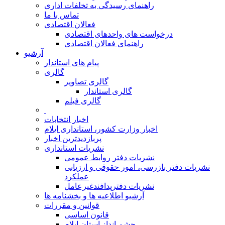
راهنمای رسیدگی به تخلفات اداری
تماس با ما
فعالان اقتصادی
درخواست های واحدهای اقتصادی
راهنمای فعالان اقتصادی
آرشیو
پیام های استاندار
گالری
گالری تصاویر
گالری استاندار
گالری فیلم
اخبار انتخابات
اخبار وزارت کشور، استانداری ایلام
پربازدیدترین اخبار
نشریات استانداری
نشریات دفتر روابط عمومی
نشريات دفتر بازرسی، امور حقوقی و ارزيابی
عملکرد
نشريات دفترپدافندغيرعامل
آرشیو اطلاعیه ها و بخشنامه ها
قوانین و مقررات
قانون اساسی
چشم انداز استان ایلام