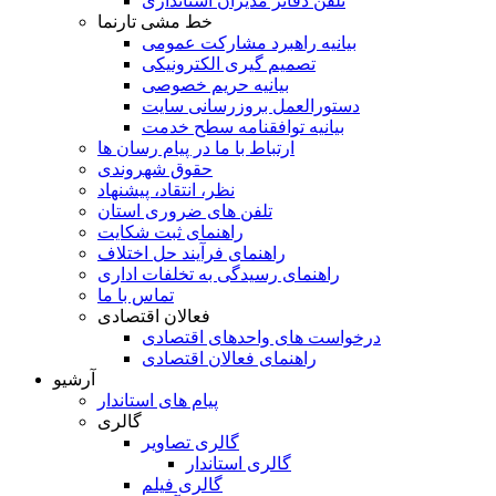
تلفن دفاتر مدیران استانداری
خط مشی تارنما
بیانیه راهبرد مشارکت عمومی
تصمیم گیری الکترونیکی
بیانیه حریم خصوصی
دستورالعمل بروزرسانی سایت
بیانیه توافقنامه سطح خدمت
ارتباط با ما در پیام رسان ها
حقوق شهروندی
نظر، انتقاد، پیشنهاد
تلفن های ضروری استان
راهنمای ثبت شکایت
راهنمای فرآیند حل اختلاف
راهنمای رسیدگی به تخلفات اداری
تماس با ما
فعالان اقتصادی
درخواست های واحدهای اقتصادی
راهنمای فعالان اقتصادی
آرشیو
پیام های استاندار
گالری
گالری تصاویر
گالری استاندار
گالری فیلم