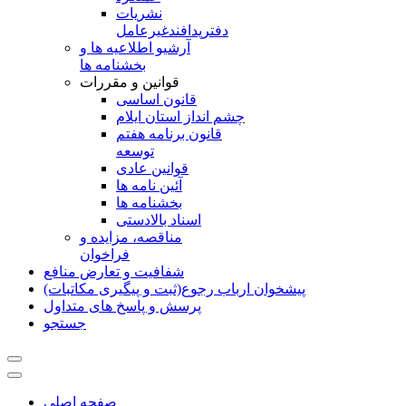
نشريات
دفترپدافندغيرعامل
آرشیو اطلاعیه ها و
بخشنامه ها
قوانین و مقررات
قانون اساسی
چشم انداز استان ایلام
قانون برنامه هفتم
توسعه
قوانین عادی
آئین نامه ها
بخشنامه ها
اسناد بالادستی
مناقصه، مزایده و
فراخوان
شفافیت و تعارض منافع
پیشخوان ارباب رجوع(ثبت و پیگیری مکاتبات)
پرسش و پاسخ های متداول
جستجو
صفحه اصلی