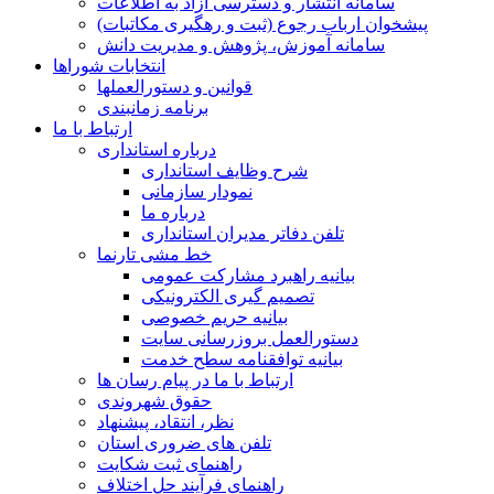
سامانه انتشار و دسترسی آزاد به اطلاعات
پیشخوان ارباب رجوع (ثبت و رهگیری مکاتبات)
سامانه آموزش، پژوهش و مدیریت دانش
انتخابات شوراها
قوانین و دستورالعملها
برنامه زمانبندی
ارتباط با ما
درباره استانداری
شرح وظایف استانداری
نمودار سازمانی
درباره ما
تلفن دفاتر مدیران استانداری
خط مشی تارنما
بیانیه راهبرد مشارکت عمومی
تصمیم گیری الکترونیکی
بیانیه حریم خصوصی
دستورالعمل بروزرسانی سایت
بیانیه توافقنامه سطح خدمت
ارتباط با ما در پیام رسان ها
حقوق شهروندی
نظر، انتقاد، پیشنهاد
تلفن های ضروری استان
راهنمای ثبت شکایت
راهنمای فرآیند حل اختلاف