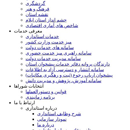
گردشگری
فرهنگ و هنر
نقشه استان
چشم انداز استان ایلام
شاخص های آماری اقتصادی
معرفی خدمات
خدمات استانداری
میز خدمت وزارت کشور
سامانه های خدمات دولت
سامانه راهبری میز خدمت حضوری
سامانه مدیریت خدمات دولت
دارندگان پروانه دفاتر خدمات پیشخوان استان
سامانه انتشار و دسترسی آزاد به اطلاعات
پیشخوان ارباب رجوع (ثبت و رهگیری مکاتبات)
سامانه آموزش، پژوهش و مدیریت دانش
انتخابات شوراها
قوانین و دستورالعملها
برنامه زمانبندی
ارتباط با ما
درباره استانداری
شرح وظایف استانداری
نمودار سازمانی
درباره ما