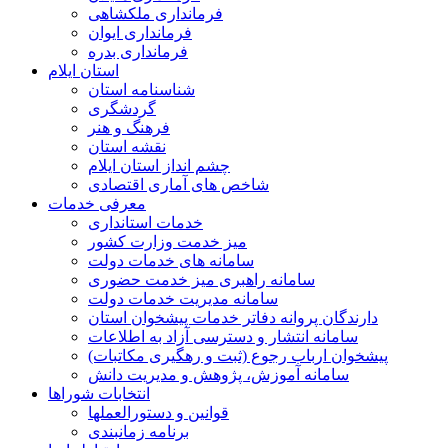
فرمانداری ملکشاهی
فرمانداری ایوان
فرمانداری بدره
استان ایلام
شناسنامه استان
گردشگری
فرهنگ و هنر
نقشه استان
چشم انداز استان ایلام
شاخص های آماری اقتصادی
معرفی خدمات
خدمات استانداری
میز خدمت وزارت کشور
سامانه های خدمات دولت
سامانه راهبری میز خدمت حضوری
سامانه مدیریت خدمات دولت
دارندگان پروانه دفاتر خدمات پیشخوان استان
سامانه انتشار و دسترسی آزاد به اطلاعات
پیشخوان ارباب رجوع (ثبت و رهگیری مکاتبات)
سامانه آموزش، پژوهش و مدیریت دانش
انتخابات شوراها
قوانین و دستورالعملها
برنامه زمانبندی