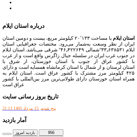
پذیرش و جذب امریه
دانلودنرم افزارهوشمند افراد نابینا یا کم‌بینا برای کار با
کامپیوتر
درباره استان ایلام
استان ایلام
با مساحت ۲۰٬۱۳۳ کیلومتر مربع، بیست و دومین استان
ایران از نظر وسعت به‌شمار می‌رود. مختصات جغرافیایی استان
ایلام ۳۳٫۶۳۸۵۳۱°شمالی ۴۶٫۴۲۲۶۴۹° شرقی می‌باشد. استان ایلام
در جنوب غرب ایران در سلسله جبال زاگرس واقع است و از غرب
با کشور عراق از جنوب با استان خوزستان، از شرق با
استان لرستان و از شمال با استان کرمانشاه همسایه است و دارای
۴۲۵ کیلومتر مرز مشترک با کشور عراق است. استان ایلام به
همراه استان خوزستان دارای طولانی‌ترین مرز بین‌المللی با کشور
عراق است
تاریخ بروز رسانی سایت
پنج شنبه, 15 مرداد 1405 21:13
آمار بازدید
956
بازدید امروز