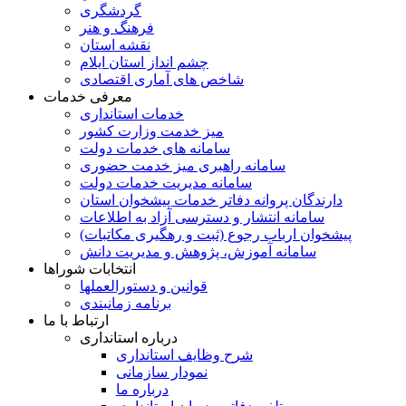
گردشگری
فرهنگ و هنر
نقشه استان
چشم انداز استان ایلام
شاخص های آماری اقتصادی
معرفی خدمات
خدمات استانداری
میز خدمت وزارت کشور
سامانه های خدمات دولت
سامانه راهبری میز خدمت حضوری
سامانه مدیریت خدمات دولت
دارندگان پروانه دفاتر خدمات پیشخوان استان
سامانه انتشار و دسترسی آزاد به اطلاعات
پیشخوان ارباب رجوع (ثبت و رهگیری مکاتبات)
سامانه آموزش، پژوهش و مدیریت دانش
انتخابات شوراها
قوانین و دستورالعملها
برنامه زمانبندی
ارتباط با ما
درباره استانداری
شرح وظایف استانداری
نمودار سازمانی
درباره ما