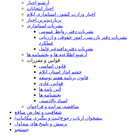
آرشیو اخبار
اخبار انتخابات
اخبار وزارت کشور، استانداری ایلام
پربازدیدترین اخبار
نشریات استانداری
نشریات دفتر روابط عمومی
نشريات دفتر بازرسی، امور حقوقی و ارزيابی
عملکرد
نشريات دفترپدافندغيرعامل
آرشیو اطلاعیه ها و بخشنامه ها
قوانین و مقررات
قانون اساسی
چشم انداز استان ایلام
قانون برنامه هفتم توسعه
قوانین عادی
آئین نامه ها
بخشنامه ها
اسناد بالادستی
مناقصه، مزایده و فراخوان
شفافیت و تعارض منافع
پیشخوان ارباب رجوع(ثبت و پیگیری مکاتبات)
پرسش و پاسخ های متداول
جستجو