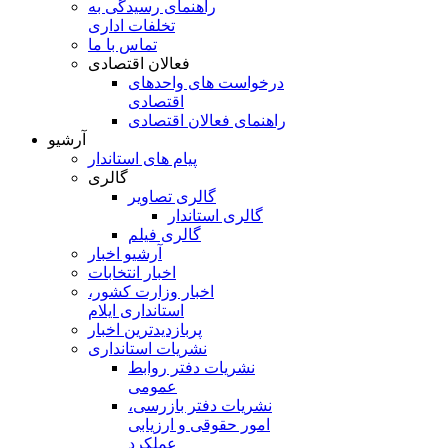
راهنمای رسیدگی به
تخلفات اداری
تماس با ما
فعالان اقتصادی
درخواست های واحدهای
اقتصادی
راهنمای فعالان اقتصادی
آرشیو
پیام های استاندار
گالری
گالری تصاویر
گالری استاندار
گالری فیلم
آرشیو اخبار
اخبار انتخابات
اخبار وزارت کشور،
استانداری ایلام
پربازدیدترین اخبار
نشریات استانداری
نشریات دفتر روابط
عمومی
نشريات دفتر بازرسی،
امور حقوقی و ارزيابی
عملکرد