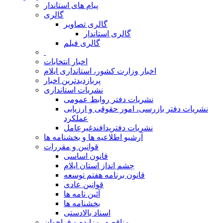
پیام های استاندار
گالری
گالری تصاویر
گالری استاندار
گالری فیلم
اخبار انتخابات
اخبار وزارت کشور، استانداری ایلام
پربازدیدترین اخبار
نشریات استانداری
نشریات دفتر روابط عمومی
نشريات دفتر بازرسی، امور حقوقی و ارزيابی
عملکرد
نشريات دفترپدافندغيرعامل
آرشیو اطلاعیه ها و بخشنامه ها
قوانین و مقررات
قانون اساسی
چشم انداز استان ایلام
قانون برنامه هفتم توسعه
قوانین عادی
آئین نامه ها
بخشنامه ها
اسناد بالادستی
مناقصه، مزایده و فراخوان