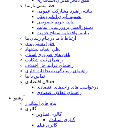
تلفن دفاتر مدیران استانداری
خط مشی تارنما
بیانیه راهبرد مشارکت عمومی
تصمیم گیری الکترونیکی
بیانیه حریم خصوصی
دستورالعمل بروزرسانی سایت
بیانیه توافقنامه سطح خدمت
ارتباط با ما در پیام رسان ها
حقوق شهروندی
نظر، انتقاد، پیشنهاد
تلفن های ضروری استان
راهنمای ثبت شکایت
راهنمای فرآیند حل اختلاف
راهنمای رسیدگی به تخلفات اداری
تماس با ما
فعالان اقتصادی
درخواست های واحدهای اقتصادی
راهنمای فعالان اقتصادی
آرشیو
پیام های استاندار
گالری
گالری تصاویر
گالری استاندار
گالری فیلم