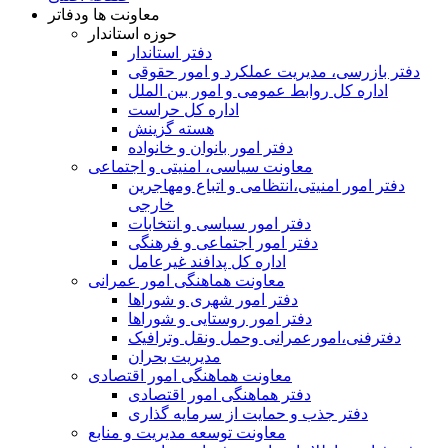
معاونت ها ودفاتر
حوزه استاندار
دفتر استاندار
دفتر بازرسی، مدیریت عملکرد و امور حقوقی
اداره کل روابط عمومی و امور بین الملل
اداره کل حراست
هسته گزینش
دفتر امور بانوان و خانواده
معاونت سیاسی، امنیتی و اجتماعی
دفتر امور امنيتی،انتظامی و اتباع ومهاجرین
خارجی
دفتر امور سیاسی و انتخابات
دفتر امور اجتماعی و فرهنگی
اداره کل پدافند غیرعامل
معاونت هماهنگی امور عمرانی
دفتر امور شهری و شوراها
دفتر امور روستایی و شوراها
دفترفنی،امورعمرانی وحمل ونقل وترافيک
مدیریت بحران
معاونت هماهنگی امور اقتصادی
دفتر هماهنگی امور اقتصادی
دفتر جذب و حمایت از سرمایه گذاری
معاونت توسعه مدیریت و منابع