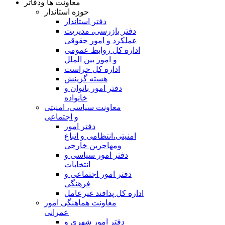
معاونت ها ودفاتر
حوزه استاندار
دفتر استاندار
دفتر بازرسی، مدیریت
عملکرد و امور حقوقی
اداره کل روابط عمومی
و امور بین الملل
اداره کل حراست
هسته گزینش
دفتر امور بانوان و
خانواده
معاونت سیاسی، امنیتی
و اجتماعی
دفتر امور
امنيتی،انتظامی و اتباع
ومهاجرین خارجی
دفتر امور سیاسی و
انتخابات
دفتر امور اجتماعی و
فرهنگی
اداره کل پدافند غیرعامل
معاونت هماهنگی امور
عمرانی
دفتر امور شهری و