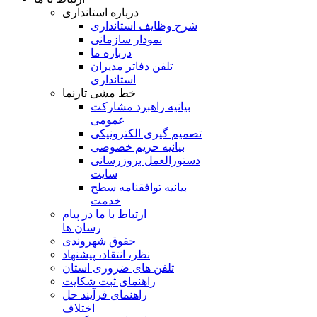
درباره استانداری
شرح وظایف استانداری
نمودار سازمانی
درباره ما
تلفن دفاتر مدیران
استانداری
خط مشی تارنما
بیانیه راهبرد مشارکت
عمومی
تصمیم گیری الکترونیکی
بیانیه حریم خصوصی
دستورالعمل بروزرسانی
سایت
بیانیه توافقنامه سطح
خدمت
ارتباط با ما در پیام
رسان ها
حقوق شهروندی
نظر، انتقاد، پیشنهاد
تلفن های ضروری استان
راهنمای ثبت شکایت
راهنمای فرآیند حل
اختلاف