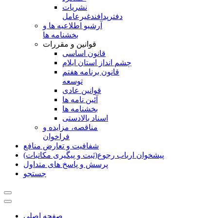
نشريات
دفترپدافندغيرعامل
آرشیو اطلاعیه ها و
بخشنامه ها
قوانین و مقررات
قانون اساسی
چشم انداز استان ایلام
قانون برنامه هفتم
توسعه
قوانین عادی
آئین نامه ها
بخشنامه ها
اسناد بالادستی
مناقصه، مزایده و
فراخوان
شفافیت و تعارض منافع
پیشخوان ارباب رجوع(ثبت و پیگیری مکاتبات)
پرسش و پاسخ های متداول
جستجو
صفحه اصلی