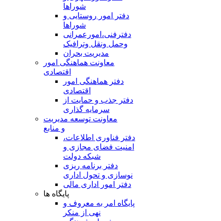
شوراها
دفتر امور روستایی و
شوراها
دفترفنی،امورعمرانی
وحمل ونقل وترافيک
مدیریت بحران
معاونت هماهنگی امور
اقتصادی
دفتر هماهنگی امور
اقتصادی
دفتر جذب و حمایت از
سرمایه گذاری
معاونت توسعه مدیریت
و منابع
دفتر فناوری اطلاعات،
امنیت فضای مجازی و
شبکه دولت
دفتر برنامه ریزی
نوسازی و تحول اداری
دفتر امور اداری مالی
پایگاه ها
پایگاه امر به معروف و
نهی از منکر