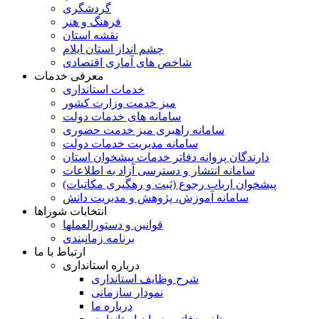
گردشگری
فرهنگ و هنر
نقشه استان
چشم انداز استان ایلام
شاخص های آماری اقتصادی
معرفی خدمات
خدمات استانداری
میز خدمت وزارت کشور
سامانه های خدمات دولت
سامانه راهبری میز خدمت حضوری
سامانه مدیریت خدمات دولت
دارندگان پروانه دفاتر خدمات پیشخوان استان
سامانه انتشار و دسترسی آزاد به اطلاعات
پیشخوان ارباب رجوع (ثبت و رهگیری مکاتبات)
سامانه آموزش، پژوهش و مدیریت دانش
انتخابات شوراها
قوانین و دستورالعملها
برنامه زمانبندی
ارتباط با ما
درباره استانداری
شرح وظایف استانداری
نمودار سازمانی
درباره ما