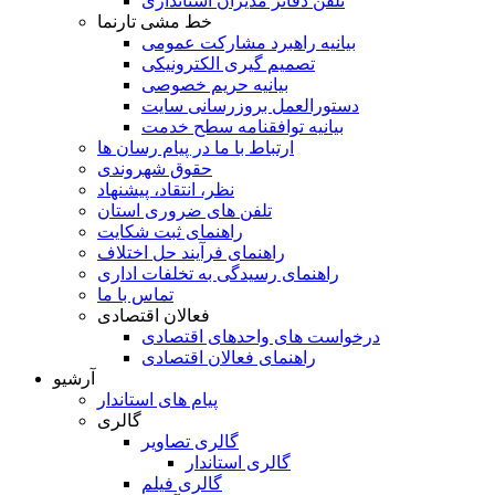
تلفن دفاتر مدیران استانداری
خط مشی تارنما
بیانیه راهبرد مشارکت عمومی
تصمیم گیری الکترونیکی
بیانیه حریم خصوصی
دستورالعمل بروزرسانی سایت
بیانیه توافقنامه سطح خدمت
ارتباط با ما در پیام رسان ها
حقوق شهروندی
نظر، انتقاد، پیشنهاد
تلفن های ضروری استان
راهنمای ثبت شکایت
راهنمای فرآیند حل اختلاف
راهنمای رسیدگی به تخلفات اداری
تماس با ما
فعالان اقتصادی
درخواست های واحدهای اقتصادی
راهنمای فعالان اقتصادی
آرشیو
پیام های استاندار
گالری
گالری تصاویر
گالری استاندار
گالری فیلم