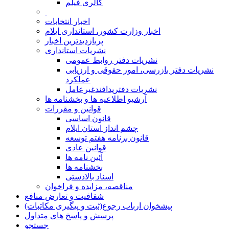
گالری فیلم
اخبار انتخابات
اخبار وزارت کشور، استانداری ایلام
پربازدیدترین اخبار
نشریات استانداری
نشریات دفتر روابط عمومی
نشريات دفتر بازرسی، امور حقوقی و ارزيابی
عملکرد
نشريات دفترپدافندغيرعامل
آرشیو اطلاعیه ها و بخشنامه ها
قوانین و مقررات
قانون اساسی
چشم انداز استان ایلام
قانون برنامه هفتم توسعه
قوانین عادی
آئین نامه ها
بخشنامه ها
اسناد بالادستی
مناقصه، مزایده و فراخوان
شفافیت و تعارض منافع
پیشخوان ارباب رجوع(ثبت و پیگیری مکاتبات)
پرسش و پاسخ های متداول
جستجو