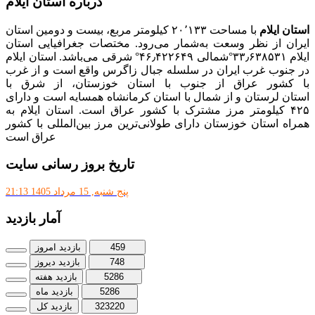
درباره استان ایلام
استان ایلام
با مساحت ۲۰٬۱۳۳ کیلومتر مربع، بیست و دومین استان
ایران از نظر وسعت به‌شمار می‌رود. مختصات جغرافیایی استان
ایلام ۳۳٫۶۳۸۵۳۱°شمالی ۴۶٫۴۲۲۶۴۹° شرقی می‌باشد. استان ایلام
در جنوب غرب ایران در سلسله جبال زاگرس واقع است و از غرب
با کشور عراق از جنوب با استان خوزستان، از شرق با
استان لرستان و از شمال با استان کرمانشاه همسایه است و دارای
۴۲۵ کیلومتر مرز مشترک با کشور عراق است. استان ایلام به
همراه استان خوزستان دارای طولانی‌ترین مرز بین‌المللی با کشور
عراق است
تاریخ بروز رسانی سایت
پنج شنبه, 15 مرداد 1405 21:13
آمار بازدید
459
بازدید امروز
748
بازدید دیروز
5286
بازدید هفته
5286
بازدید ماه
323220
بازدید کل