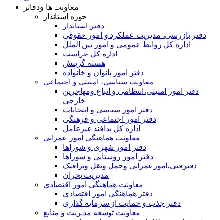
معاونت ها ودفاتر
حوزه استاندار
دفتر استاندار
دفتر بازرسی، مدیریت عملکرد و امور حقوقی
اداره کل روابط عمومی و امور بین الملل
اداره کل حراست
هسته گزینش
دفتر امور بانوان و خانواده
معاونت سیاسی، امنیتی و اجتماعی
دفتر امور امنيتی،انتظامی و اتباع ومهاجرین
خارجی
دفتر امور سیاسی و انتخابات
دفتر امور اجتماعی و فرهنگی
اداره کل پدافند غیرعامل
معاونت هماهنگی امور عمرانی
دفتر امور شهری و شوراها
دفتر امور روستایی و شوراها
دفترفنی،امورعمرانی وحمل ونقل وترافيک
مدیریت بحران
معاونت هماهنگی امور اقتصادی
دفتر هماهنگی امور اقتصادی
دفتر جذب و حمایت از سرمایه گذاری
معاونت توسعه مدیریت و منابع