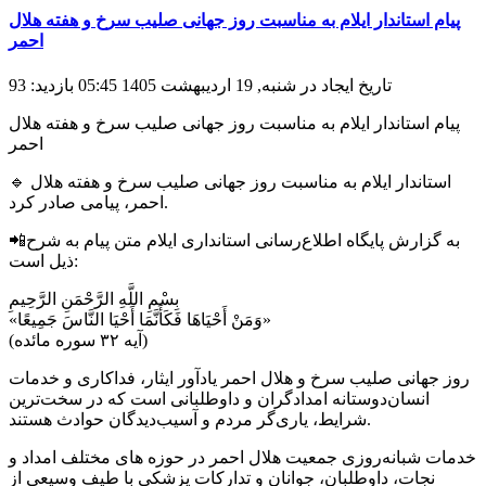
پیام استاندار ایلام به مناسبت روز جهانی صلیب سرخ و هفته هلال
احمر
تاریخ ایجاد در شنبه, 19 ارديبهشت 1405 05:45
بازدید: 93
پیام استاندار ایلام به مناسبت روز جهانی صلیب سرخ و هفته هلال
احمر
🔹 استاندار ایلام به مناسبت روز جهانی صلیب سرخ و هفته هلال
احمر، پیامی صادر کرد.
📲به گزارش پایگاه اطلاع‌رسانی استانداری ایلام متن پیام به شرح
ذیل است:
بِسْمِ اللَّهِ الرَّحْمَنِ الرَّحِیمِ
«وَمَنْ أَحْیَاهَا فَکَأَنَّمَا أَحْیَا النَّاسَ جَمِیعًا»
(آیه ۳۲ سوره مائده)
روز جهانی صلیب سرخ و هلال احمر یادآور ایثار، فداکاری و خدمات
انسان‌دوستانه امدادگران و داوطلبانی است که در سخت‌ترین
شرایط، یاری‌گر مردم و آسیب‌دیدگان حوادث هستند.
خدمات شبانه‌روزی جمعیت هلال احمر در حوزه های مختلف امداد و
نجات، داوطلبان، جوانان و تدارکات پزشکی با طیف وسیعی از