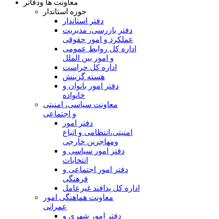
معاونت ها ودفاتر
حوزه استاندار
دفتر استاندار
دفتر بازرسی، مدیریت
عملکرد و امور حقوقی
اداره کل روابط عمومی
و امور بین الملل
اداره کل حراست
هسته گزینش
دفتر امور بانوان و
خانواده
معاونت سیاسی، امنیتی
و اجتماعی
دفتر امور
امنيتی،انتظامی و اتباع
ومهاجرین خارجی
دفتر امور سیاسی و
انتخابات
دفتر امور اجتماعی و
فرهنگی
اداره کل پدافند غیرعامل
معاونت هماهنگی امور
عمرانی
دفتر امور شهری و