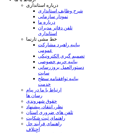
درباره استانداری
شرح وظایف استانداری
نمودار سازمانی
درباره ما
تلفن دفاتر مدیران
استانداری
خط مشی تارنما
بیانیه راهبرد مشارکت
عمومی
تصمیم گیری الکترونیکی
بیانیه حریم خصوصی
دستورالعمل بروزرسانی
سایت
بیانیه توافقنامه سطح
خدمت
ارتباط با ما در پیام
رسان ها
حقوق شهروندی
نظر، انتقاد، پیشنهاد
تلفن های ضروری استان
راهنمای ثبت شکایت
راهنمای فرآیند حل
اختلاف