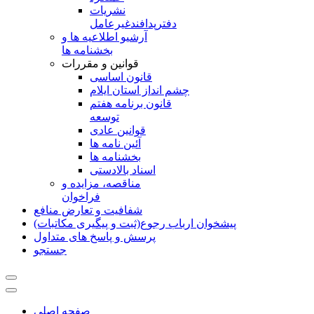
نشريات
دفترپدافندغيرعامل
آرشیو اطلاعیه ها و
بخشنامه ها
قوانین و مقررات
قانون اساسی
چشم انداز استان ایلام
قانون برنامه هفتم
توسعه
قوانین عادی
آئین نامه ها
بخشنامه ها
اسناد بالادستی
مناقصه، مزایده و
فراخوان
شفافیت و تعارض منافع
پیشخوان ارباب رجوع(ثبت و پیگیری مکاتبات)
پرسش و پاسخ های متداول
جستجو
صفحه اصلی