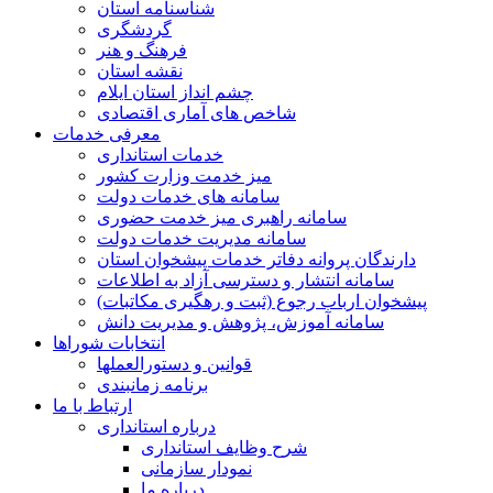
شناسنامه استان
گردشگری
فرهنگ و هنر
نقشه استان
چشم انداز استان ایلام
شاخص های آماری اقتصادی
معرفی خدمات
خدمات استانداری
میز خدمت وزارت کشور
سامانه های خدمات دولت
سامانه راهبری میز خدمت حضوری
سامانه مدیریت خدمات دولت
دارندگان پروانه دفاتر خدمات پیشخوان استان
سامانه انتشار و دسترسی آزاد به اطلاعات
پیشخوان ارباب رجوع (ثبت و رهگیری مکاتبات)
سامانه آموزش، پژوهش و مدیریت دانش
انتخابات شوراها
قوانین و دستورالعملها
برنامه زمانبندی
ارتباط با ما
درباره استانداری
شرح وظایف استانداری
نمودار سازمانی
درباره ما