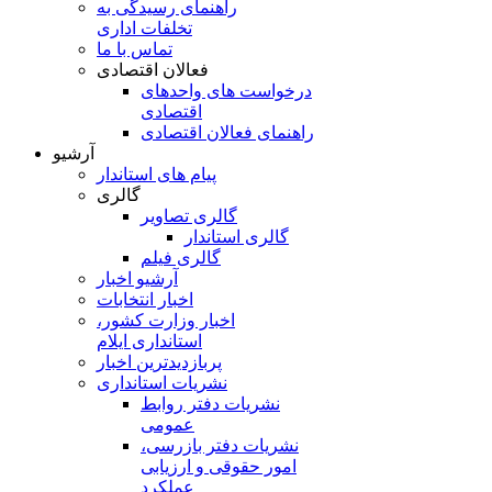
راهنمای رسیدگی به
تخلفات اداری
تماس با ما
فعالان اقتصادی
درخواست های واحدهای
اقتصادی
راهنمای فعالان اقتصادی
آرشیو
پیام های استاندار
گالری
گالری تصاویر
گالری استاندار
گالری فیلم
آرشیو اخبار
اخبار انتخابات
اخبار وزارت کشور،
استانداری ایلام
پربازدیدترین اخبار
نشریات استانداری
نشریات دفتر روابط
عمومی
نشريات دفتر بازرسی،
امور حقوقی و ارزيابی
عملکرد