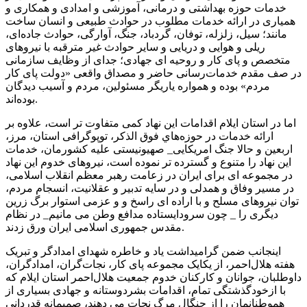
خدمات حوزه بهداشتی و درمانی، آموزشی و امدادی و همکاری و
همیاری در ارائه خدمات مطلوب در حوادث طبیعی و انسان ساخت
مانند؛ سیل، زلزله، توفان، گردباد، جنگ، آوارگی، حوادث جاده‌ای،
ریلی و هوایی و دریایی و سایر حوادث غیر مترقبه با نیروهای
متخصص و پای کار و روحیه ای جهادی؛ جدای از وظایف سازمانی
در صف مقدم خدمات‌رسانی حاضر و مصداق واقعی «دولت پای کار
مردم» بوده و همواره یاریگر مسئولین، مردم و آسیب‌ دیدگان
بوده‌اند.
اما در استان ایلام اقدامات این نهاد کمی متفاوت تر است، علاوه بر
ارائه خدمات در حوزه‌هاي فوق الذکر، توپوگرافی استان، مرز،
اربعین و حالا جنگ امریکایی_ صهیونیستی علیه کشورمان، خدمات
این نهاد را متنوع و گسترده تر نموده است، نیروهای خدوم این نهاد
در مجموعه ای برای ایران در زعامت رهبر معظم انقلاب اسلامی،
در مسیر وفاق و همدلی و در سایه تدبیر و عقلانیت، انسجام مردم،
توان نیروهای مسلح و با اراده ای راسخ و و عزمی استوار برگ زرین
دیگری را _ چون سرودایستاده مدافع وطن می مانیم_ در نظام
مقدس جمهوری اسلامی ایران ورق زدند.
اینجانب ضمن گرامیداشت یاد و خاطره شهدای امدادگر و تبریک
هفته هلال‌احمر، از یکایک مجموعه پای کار، نجات‌گران، امدادگران،
داوطلبان، جوانان و کارکنان خدوم جمعیت هلال‌احمر استان ایلام که
با ازخودگذشتگی تمام، اقدامات بشردوستانه و جهادی بسیاری از
هموطنانمان را از چنگال مرگ نجات می دهند، صمیمانه قدردانی