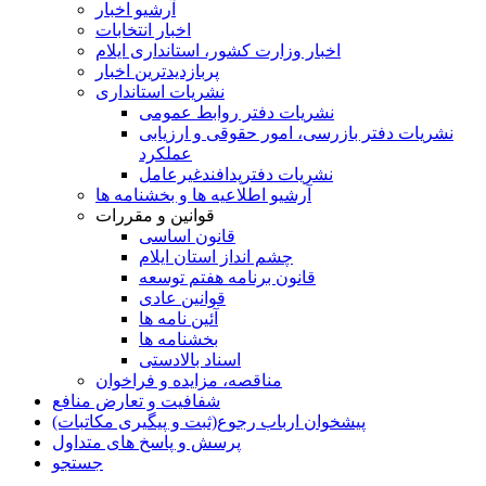
آرشیو اخبار
اخبار انتخابات
اخبار وزارت کشور، استانداری ایلام
پربازدیدترین اخبار
نشریات استانداری
نشریات دفتر روابط عمومی
نشريات دفتر بازرسی، امور حقوقی و ارزيابی
عملکرد
نشريات دفترپدافندغيرعامل
آرشیو اطلاعیه ها و بخشنامه ها
قوانین و مقررات
قانون اساسی
چشم انداز استان ایلام
قانون برنامه هفتم توسعه
قوانین عادی
آئین نامه ها
بخشنامه ها
اسناد بالادستی
مناقصه، مزایده و فراخوان
شفافیت و تعارض منافع
پیشخوان ارباب رجوع(ثبت و پیگیری مکاتبات)
پرسش و پاسخ های متداول
جستجو