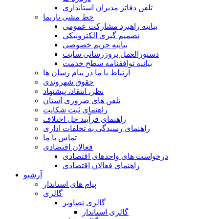
تلفن دفاتر مدیران استانداری
خط مشی تارنما
بیانیه راهبرد مشارکت عمومی
تصمیم گیری الکترونیکی
بیانیه حریم خصوصی
دستورالعمل بروزرسانی سایت
بیانیه توافقنامه سطح خدمت
ارتباط با ما در پیام رسان ها
حقوق شهروندی
نظر، انتقاد، پیشنهاد
تلفن های ضروری استان
راهنمای ثبت شکایت
راهنمای فرآیند حل اختلاف
راهنمای رسیدگی به تخلفات اداری
تماس با ما
فعالان اقتصادی
درخواست های واحدهای اقتصادی
راهنمای فعالان اقتصادی
آرشیو
پیام های استاندار
گالری
گالری تصاویر
گالری استاندار