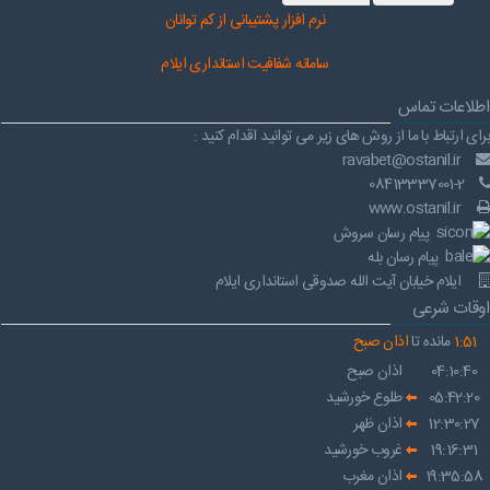
نرم افز
ار پشتیبانی از کم توانان
سامانه شفافیت استانداری ایلام
اطلاعات تماس
برای ارتباط با ما از روش های زیر می توانید اقدام کنید :
ravabet@ostanil.ir
08413337001-2
www.ostanil.ir
پیام رسان سروش
پیام رسان بله
ایلام خیابان آیت الله صدوقی استانداری ایلام
اوقات شرعی
51
:
1
مانده تا
اذان صبح
04:10:40
اذان صبح
05:42:20
طلوع خورشید
12:30:27
اذان ظهر
19:16:31
غروب خورشید
19:35:58
اذان مغرب