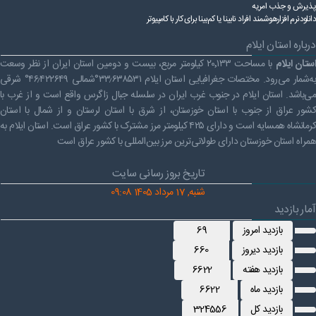
پذیرش و جذب امریه
دانلودنرم افزارهوشمند افراد نابینا یا کم‌بینا برای کار با کامپیوتر
درباره استان ایلام
ستان ایلام
با مساحت ۲۰٬۱۳۳ کیلومتر مربع، بیست و دومین استان ایران از نظر وسعت
به‌شمار می‌رود. مختصات جغرافیایی استان ایلام ۳۳٫۶۳۸۵۳۱°شمالی ۴۶٫۴۲۲۶۴۹° شرقی
می‌باشد. استان ایلام در جنوب غرب ایران در سلسله جبال زاگرس واقع است و از غرب با
کشور عراق از جنوب با استان خوزستان، از شرق با استان لرستان و از شمال با استان
کرمانشاه همسایه است و دارای ۴۲۵ کیلومتر مرز مشترک با کشور عراق است. استان ایلام به
همراه استان خوزستان دارای طولانی‌ترین مرز بین‌المللی با کشور عراق است
تاریخ بروز رسانی سایت
شنبه, 17 مرداد 1405 09:08
آمار بازدید
بازدید امروز
69
بازدید دیروز
660
بازدید هفته
6622
بازدید ماه
6622
بازدید کل
324556