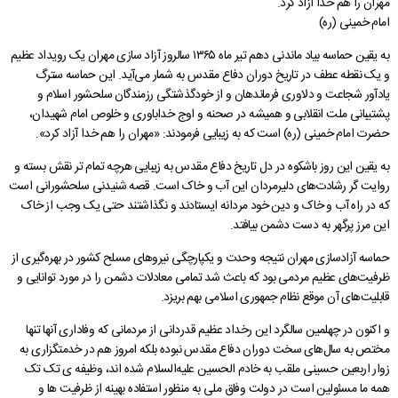
مهران را هم خدا آزاد کرد.
گالری
نمودار سازمانی
شورای فرهنگی
فرمانداری سیروان
دفتر امور اداری مالی
ارتباط با ما در پیام رسان ها
شاخص های آماری اقتصادی
سامانه مدیریت خدمات دولت
بیانیه راهبرد مشارکت عمومی
پیشخوان ارباب رجوع(ثبت و پیگیری مکاتبات)
امام خمینی (ره)
به یقین حماسه بیاد ماندنی دهم تیر ماه ۱۳۶۵ سالروز آزاد سازی مهران یک رویداد عظیم
درباره ما
حقوق شهروندی
فرمانداری چرداول
گالری تصاویر
تصمیم گیری الکترونیکی
پرسش و پاسخ های متداول
پایگاه بنیاد شهید و امور ایثارگران
دارندگان پروانه دفاتر خدمات پیشخوان استان
و یک نقطه عطف در تاریخ دوران دفاع مقدس به شمار می‌‌آید. این حماسه سترگ
جستجو
گالری فیلم
اخبار انتخابات
فرمانداری هلیلان
گالری استاندار
نظر، انتقاد، پیشنهاد
بیانیه حریم خصوصی
تلفن دفاتر مدیران استانداری
قرارگاه اقتصادی مقاومتی استان
سامانه انتشار و دسترسی آزاد به اطلاعات
یادآور شجاعت و دلاوری فرماندهان و از خودگذشتگی رزمندگان سلحشور اسلام و
پشتیبانی ملت انقلابی و همیشه در صحنه و اوج خداباوری و خلوص امام شهیدان،
فرمانداری ملکشاهی
تلفن های ضروری استان
دستورالعمل بروزرسانی سایت
اخبار وزارت کشور، استانداری ایلام
پیشخوان ارباب رجوع (ثبت و رهگیری مکاتبات)
حضرت امام خمینی (ره) است که به زیبایی فرمودند: «مهران را هم خدا آزاد کرد».
فرمانداری ایوان
پربازدیدترین اخبار
راهنمای ثبت شکایت
بیانیه توافقنامه سطح خدمت
سامانه آموزش، پژوهش و مدیریت دانش
به یقین این روز باشکوه در دل تاریخ دفاع مقدس به زیبایی هرچه تمام تر نقش بسته و
روایت گر رشادت‌های دلیرمردان این آب و خاک است. قصه شنیدنی سلحشورانی است
فرمانداری بدره
نشریات استانداری
راهنمای فرآیند حل اختلاف
که در راه آب و خاک و دین خود مردانه ایستادند و نگذاشتند حتی یک وجب از خاک
این مرز پرگهر به دست دشمن بیافتد.
نشریات دفتر روابط عمومی
آرشیو اطلاعیه ها و بخشنامه ها
راهنمای رسیدگی به تخلفات اداری
حماسه آزادسازی مهران نتیجه وحدت و یکپارچگی نیروهای مسلح کشور در بهره‌گیری از
تماس با ما
قوانین و مقررات
نشريات دفتر بازرسی، امور حقوقی و ارزيابی عملکرد
ظرفیت‌های عظیم مردمی بود که باعث شد تمامی معادلات دشمن را در مورد توانایی و
قابلیت‌های آن موقع نظام جمهوری اسلامی بهم بریزد.
قانون اساسی
فعالان اقتصادی
مناقصه، مزایده و فراخوان
نشريات دفترپدافندغيرعامل
و اکنون در چهلمین سالگرد این رخداد عظیم قدردانی از مردمانی که وفاداری آنها تنها
چشم انداز استان ایلام
درخواست های واحدهای اقتصادی
مختص به سال‌های سخت دوران دفاع مقدس نبوده بلکه امروز هم در خدمتگزاری به
زوار اربعین حسینی ملقب به خادم الحسین علیه‌السلام شده اند، وظیفه ی تک تک
راهنمای فعالان اقتصادی
قانون برنامه هفتم توسعه
همه ما مسئولین است در دولت وفاق ملی به منظور استفاده بهینه از ظرفیت ها و