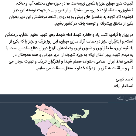
قابلیت های مهران عزیز با تکمیل زیرساخت ها در حوزه های مختلف آب و خاک،
قوانین عادی
کشاورزی، منطقه آزاد تجاری، مرز مشترک و اربعین و ... در جهت توسعه این دیار
کوشیده تا با توجه به پتانسیل‌های پیش رو به زودی شاهد درخشش این دیار بعنوان
آئین نامه ها
یکی از مناطق پیشرفته و توسعه یافته در کشور باشیم.
بخشنامه ها
در پایان با گرامیداشت یاد و خاطره شهدا، امام شهدا، رهبر شهید عظیم الشأن، رزمندگان
اسناد بالادستی
اسلام و ایثارگران عزیز در حماسه آزاد سازی مهران، این روز بزرگ و عزیز را که یکی از
باشکوه ترین، ماندگارترین و شیرین ترین رخدادهای تاریخ دوران دفاع مقدس است را
به مردم شهید پرور استان ایلام به ویژه شهروندان عزیز مهرانی و همه هموطنان در
اقصی نقاط ایران اسلامی، خانواده معظم شهدا و ایثارگران تبریک و تهنیت عرض می
کنم و موفقیت همگان را از درگاه خداوند متعال مسئلت می نمایم.
احمد کرمی
استاندار ایلام
استان ایلام