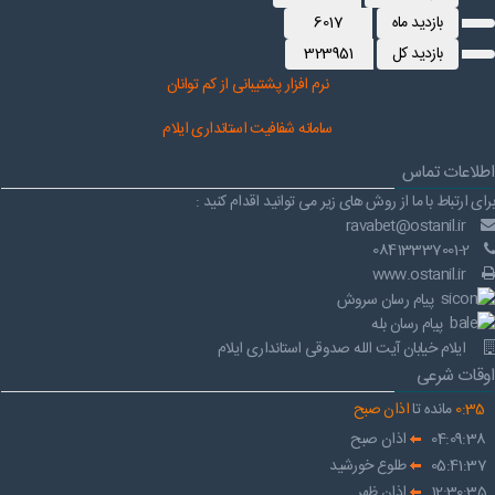
بازدید ماه
6017
بازدید کل
323951
نرم افز
ار پشتیبانی از کم توانان
سامانه شفافیت استانداری ایلام
اطلاعات تماس
برای ارتباط با ما از روش های زیر می توانید اقدام کنید :
ravabet@ostanil.ir
08413337001-2
www.ostanil.ir
پیام رسان سروش
پیام رسان بله
ایلام خیابان آیت الله صدوقی استانداری ایلام
اوقات شرعی
35
:
0
مانده تا
اذان صبح
04:09:38
اذان صبح
05:41:37
طلوع خورشید
12:30:35
اذان ظهر