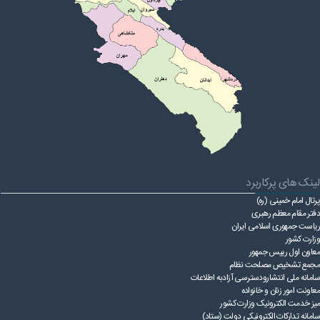
قوانین عادی
آئین نامه ها
بخشنامه ها
اسناد بالادستی
لینک های پرکاربرد
پرتال امام خمینی (ره)
دفتر مقام معظم رهبری
ریاست ‌جمهوری اسلامی ایران
وزارت کشور
معاون اول رییس جمهور
مجمع تشخیص مصلحت نظام
سامانه ملی انتشارودسترسی آزادبه اطلاعات
معاونت امور زنان و خانواده
میز خدمت الکترونیک وزارت کشور
سامانه تدارکات الکترونیکی دولت (ستاد)