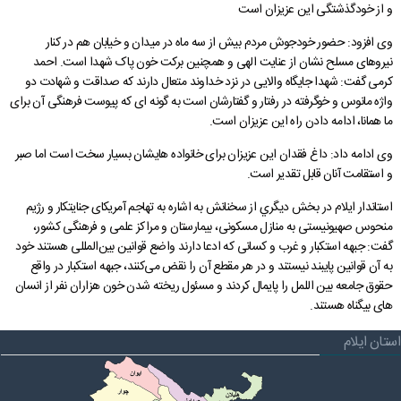
و از خودگذشتگی این عزیزان است
گالری
نمودار سازمانی
شورای فرهنگی
فرمانداری سیروان
دفتر امور اداری مالی
ارتباط با ما در پیام رسان ها
شاخص های آماری اقتصادی
سامانه مدیریت خدمات دولت
بیانیه راهبرد مشارکت عمومی
پیشخوان ارباب رجوع(ثبت و پیگیری مکاتبات)
وی افزود: حضور خودجوش مردم بیش از سه ماه در میدان و خیابان هم در کنار
درباره ما
حقوق شهروندی
فرمانداری چرداول
گالری تصاویر
تصمیم گیری الکترونیکی
پرسش و پاسخ های متداول
پایگاه بنیاد شهید و امور ایثارگران
دارندگان پروانه دفاتر خدمات پیشخوان استان
نیروهای مسلح نشان از عنایت الهی و همچنین برکت خون پاک شهدا است. احمد
کرمی گفت: شهدا جایگاه والایی در نزد خداوند متعال دارند که صداقت و شهادت دو
جستجو
گالری فیلم
اخبار انتخابات
فرمانداری هلیلان
گالری استاندار
نظر، انتقاد، پیشنهاد
بیانیه حریم خصوصی
تلفن دفاتر مدیران استانداری
قرارگاه اقتصادی مقاومتی استان
سامانه انتشار و دسترسی آزاد به اطلاعات
واژه مانوس و خوگرفته در رفتار و گفتارشان است به گونه ای که پیوست فرهنگی آن برای
ما همانا، ادامه دادن راه این عزیزان است.
فرمانداری ملکشاهی
تلفن های ضروری استان
دستورالعمل بروزرسانی سایت
اخبار وزارت کشور، استانداری ایلام
پیشخوان ارباب رجوع (ثبت و رهگیری مکاتبات)
وی ادامه داد: داغ فقدان این عزیزان برای خانواده‌ هایشان بسیار سخت است اما صبر
فرمانداری ایوان
پربازدیدترین اخبار
راهنمای ثبت شکایت
بیانیه توافقنامه سطح خدمت
سامانه آموزش، پژوهش و مدیریت دانش
و استقامت آنان قابل تقدیر است.
فرمانداری بدره
نشریات استانداری
راهنمای فرآیند حل اختلاف
استاندار ایلام در بخش ديگري از سخنانش به اشاره به تهاجم آمریکای جنایتکار و رژیم
منحوس صهیونیستی به منازل مسکونی، بیمارستان و مراکز علمی و فرهنگی کشور،
نشریات دفتر روابط عمومی
آرشیو اطلاعیه ها و بخشنامه ها
راهنمای رسیدگی به تخلفات اداری
گفت: جبهه استکبار و غرب و کسانی که ادعا دارند واضع قوانین بین‌المللی هستند خود
به آن قوانین پایبند نیستند و در هر مقطع آن را نقض می‌کنند، جبهه استکبار در واقع
تماس با ما
قوانین و مقررات
نشريات دفتر بازرسی، امور حقوقی و ارزيابی عملکرد
حقوق جامعه بین اللمل را پایمال کردند و مسئول ریخته شدن خون هزاران نفر از انسان
های بیگناه هستند.
قانون اساسی
فعالان اقتصادی
مناقصه، مزایده و فراخوان
نشريات دفترپدافندغيرعامل
استان ایلام
چشم انداز استان ایلام
درخواست های واحدهای اقتصادی
راهنمای فعالان اقتصادی
قانون برنامه هفتم توسعه