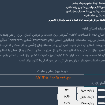
سامانه ارتباط مردم و دولت (سامد)
امور اتباع و مهاجرین خارجی وزارت کشور
سازمان شهرداری ها و دهیاری های کشور
پذیرش و جذب امریه
دانلودنرم افزارهوشمند افراد نابینا یا کم‌بینا برای کار با کامپیوتر
درباره استان ایلام
ستان ایلام
با مساحت ۲۰٬۱۳۳ کیلومتر مربع، بیست و دومین استان ایران از نظر وسعت
به‌شمار می‌رود. مختصات جغرافیایی استان ایلام ۳۳٫۶۳۸۵۳۱°شمالی ۴۶٫۴۲۲۶۴۹° شرقی
می‌باشد. استان ایلام در جنوب غرب ایران در سلسله جبال زاگرس واقع است و از غرب با
کشور عراق از جنوب با استان خوزستان، از شرق با استان لرستان و از شمال با استان
کرمانشاه همسایه است و دارای ۴۲۵ کیلومتر مرز مشترک با کشور عراق است. استان ایلام به
همراه استان خوزستان دارای طولانی‌ترین مرز بین‌المللی با کشور عراق است
تاریخ بروز رسانی سایت
پنج شنبه, 15 مرداد 1405 21:13
آمار بازدید
بازدید امروز
124
بازدید دیروز
1066
بازدید هفته
6017