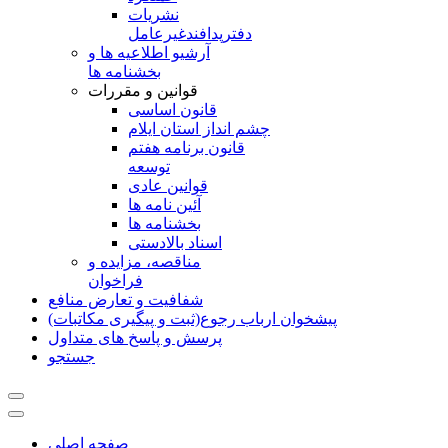
نشريات
دفترپدافندغيرعامل
آرشیو اطلاعیه ها و
بخشنامه ها
قوانین و مقررات
قانون اساسی
چشم انداز استان ایلام
قانون برنامه هفتم
توسعه
قوانین عادی
آئین نامه ها
بخشنامه ها
اسناد بالادستی
مناقصه، مزایده و
فراخوان
شفافیت و تعارض منافع
پیشخوان ارباب رجوع(ثبت و پیگیری مکاتبات)
پرسش و پاسخ های متداول
جستجو
صفحه اصلی