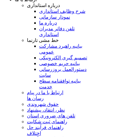
درباره استانداری
شرح وظایف استانداری
نمودار سازمانی
درباره ما
تلفن دفاتر مدیران
استانداری
خط مشی تارنما
بیانیه راهبرد مشارکت
عمومی
تصمیم گیری الکترونیکی
بیانیه حریم خصوصی
دستورالعمل بروزرسانی
سایت
بیانیه توافقنامه سطح
خدمت
ارتباط با ما در پیام
رسان ها
حقوق شهروندی
نظر، انتقاد، پیشنهاد
تلفن های ضروری استان
راهنمای ثبت شکایت
راهنمای فرآیند حل
اختلاف