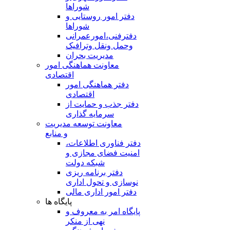
شوراها
دفتر امور روستایی و
شوراها
دفترفنی،امورعمرانی
وحمل ونقل وترافيک
مدیریت بحران
معاونت هماهنگی امور
اقتصادی
دفتر هماهنگی امور
اقتصادی
دفتر جذب و حمایت از
سرمایه گذاری
معاونت توسعه مدیریت
و منابع
دفتر فناوری اطلاعات،
امنیت فضای مجازی و
شبکه دولت
دفتر برنامه ریزی
نوسازی و تحول اداری
دفتر امور اداری مالی
پایگاه ها
پایگاه امر به معروف و
نهی از منکر