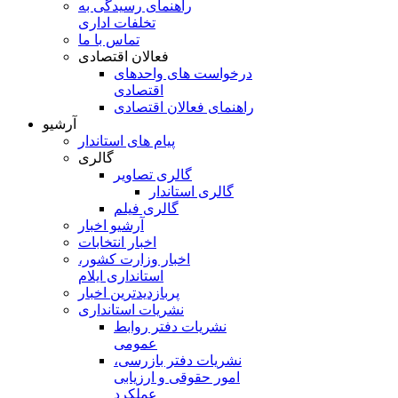
راهنمای رسیدگی به
تخلفات اداری
تماس با ما
فعالان اقتصادی
درخواست های واحدهای
اقتصادی
راهنمای فعالان اقتصادی
آرشیو
پیام های استاندار
گالری
گالری تصاویر
گالری استاندار
گالری فیلم
آرشیو اخبار
اخبار انتخابات
اخبار وزارت کشور،
استانداری ایلام
پربازدیدترین اخبار
نشریات استانداری
نشریات دفتر روابط
عمومی
نشريات دفتر بازرسی،
امور حقوقی و ارزيابی
عملکرد