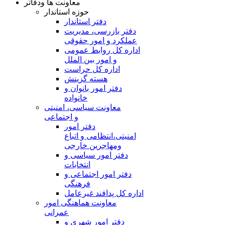
معاونت ها ودفاتر
حوزه استاندار
دفتر استاندار
دفتر بازرسی، مدیریت
عملکرد و امور حقوقی
اداره کل روابط عمومی
و امور بین الملل
اداره کل حراست
هسته گزینش
دفتر امور بانوان و
خانواده
معاونت سیاسی، امنیتی
و اجتماعی
دفتر امور
امنيتی،انتظامی و اتباع
ومهاجرین خارجی
دفتر امور سیاسی و
انتخابات
دفتر امور اجتماعی و
فرهنگی
اداره کل پدافند غیرعامل
معاونت هماهنگی امور
عمرانی
دفتر امور شهری و