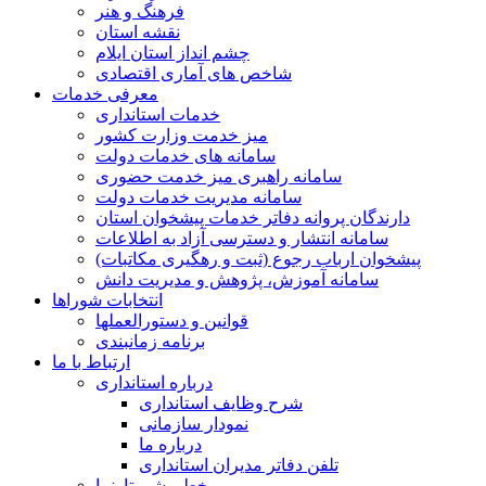
فرهنگ و هنر
نقشه استان
چشم انداز استان ایلام
شاخص های آماری اقتصادی
معرفی خدمات
خدمات استانداری
میز خدمت وزارت کشور
سامانه های خدمات دولت
سامانه راهبری میز خدمت حضوری
سامانه مدیریت خدمات دولت
دارندگان پروانه دفاتر خدمات پیشخوان استان
سامانه انتشار و دسترسی آزاد به اطلاعات
پیشخوان ارباب رجوع (ثبت و رهگیری مکاتبات)
سامانه آموزش، پژوهش و مدیریت دانش
انتخابات شوراها
قوانین و دستورالعملها
برنامه زمانبندی
ارتباط با ما
درباره استانداری
شرح وظایف استانداری
نمودار سازمانی
درباره ما
تلفن دفاتر مدیران استانداری
خط مشی تارنما