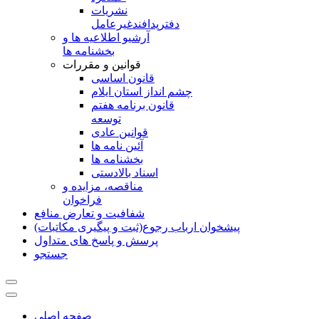
نشريات
دفترپدافندغيرعامل
آرشیو اطلاعیه ها و
بخشنامه ها
قوانین و مقررات
قانون اساسی
چشم انداز استان ایلام
قانون برنامه هفتم
توسعه
قوانین عادی
آئین نامه ها
بخشنامه ها
اسناد بالادستی
مناقصه، مزایده و
فراخوان
شفافیت و تعارض منافع
پیشخوان ارباب رجوع(ثبت و پیگیری مکاتبات)
پرسش و پاسخ های متداول
جستجو
صفحه اصلی