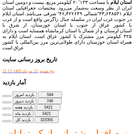
استان ایلام
با مساحت ۲۰٬۱۳۳ کیلومتر مربع، بیست و دومین استان
ایران از نظر وسعت به‌شمار می‌رود. مختصات جغرافیایی استان
ایلام ۳۳٫۶۳۸۵۳۱°شمالی ۴۶٫۴۲۲۶۴۹° شرقی می‌باشد. استان ایلام
در جنوب غرب ایران در سلسله جبال زاگرس واقع است و از غرب
با کشور عراق از جنوب با استان خوزستان، از شرق با
استان لرستان و از شمال با استان کرمانشاه همسایه است و دارای
۴۲۵ کیلومتر مرز مشترک با کشور عراق است. استان ایلام به
همراه استان خوزستان دارای طولانی‌ترین مرز بین‌المللی با کشور
عراق است
تاریخ بروز رسانی سایت
پنج شنبه, 15 مرداد 1405 21:13
آمار بازدید
594
بازدید امروز
748
بازدید دیروز
5421
بازدید هفته
5421
بازدید ماه
323355
بازدید کل
نرم افز
ار پشتیبانی از کم توانان