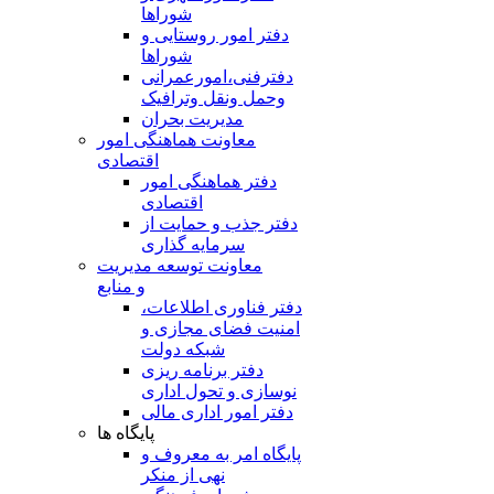
شوراها
دفتر امور روستایی و
شوراها
دفترفنی،امورعمرانی
وحمل ونقل وترافيک
مدیریت بحران
معاونت هماهنگی امور
اقتصادی
دفتر هماهنگی امور
اقتصادی
دفتر جذب و حمایت از
سرمایه گذاری
معاونت توسعه مدیریت
و منابع
دفتر فناوری اطلاعات،
امنیت فضای مجازی و
شبکه دولت
دفتر برنامه ریزی
نوسازی و تحول اداری
دفتر امور اداری مالی
پایگاه ها
پایگاه امر به معروف و
نهی از منکر