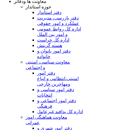
معاونت ها ودفاتر
حوزه استاندار
دفتر استاندار
دفتر بازرسی، مدیریت
عملکرد و امور حقوقی
اداره کل روابط عمومی
و امور بین الملل
اداره کل حراست
هسته گزینش
دفتر امور بانوان و
خانواده
معاونت سیاسی، امنیتی
و اجتماعی
دفتر امور
امنيتی،انتظامی و اتباع
ومهاجرین خارجی
دفتر امور سیاسی و
انتخابات
دفتر امور اجتماعی و
فرهنگی
اداره کل پدافند غیرعامل
معاونت هماهنگی امور
عمرانی
دفتر امور شهری و