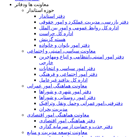
معاونت ها ودفاتر
حوزه استاندار
دفتر استاندار
دفتر بازرسی، مدیریت عملکرد و امور حقوقی
اداره کل روابط عمومی و امور بین الملل
اداره کل حراست
هسته گزینش
دفتر امور بانوان و خانواده
معاونت سیاسی، امنیتی و اجتماعی
دفتر امور امنيتی،انتظامی و اتباع ومهاجرین
خارجی
دفتر امور سیاسی و انتخابات
دفتر امور اجتماعی و فرهنگی
اداره کل پدافند غیرعامل
معاونت هماهنگی امور عمرانی
دفتر امور شهری و شوراها
دفتر امور روستایی و شوراها
دفترفنی،امورعمرانی وحمل ونقل وترافيک
مدیریت بحران
معاونت هماهنگی امور اقتصادی
دفتر هماهنگی امور اقتصادی
دفتر جذب و حمایت از سرمایه گذاری
معاونت توسعه مدیریت و منابع