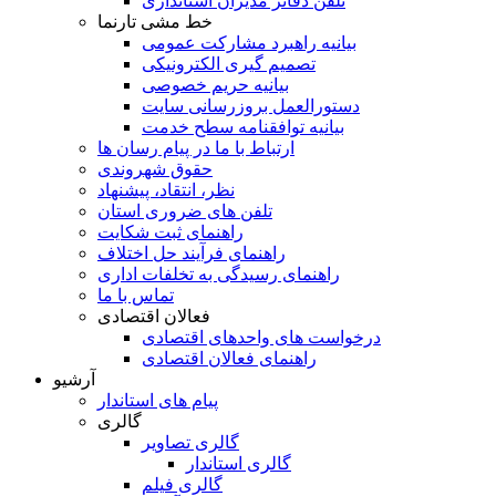
تلفن دفاتر مدیران استانداری
خط مشی تارنما
بیانیه راهبرد مشارکت عمومی
تصمیم گیری الکترونیکی
بیانیه حریم خصوصی
دستورالعمل بروزرسانی سایت
بیانیه توافقنامه سطح خدمت
ارتباط با ما در پیام رسان ها
حقوق شهروندی
نظر، انتقاد، پیشنهاد
تلفن های ضروری استان
راهنمای ثبت شکایت
راهنمای فرآیند حل اختلاف
راهنمای رسیدگی به تخلفات اداری
تماس با ما
فعالان اقتصادی
درخواست های واحدهای اقتصادی
راهنمای فعالان اقتصادی
آرشیو
پیام های استاندار
گالری
گالری تصاویر
گالری استاندار
گالری فیلم