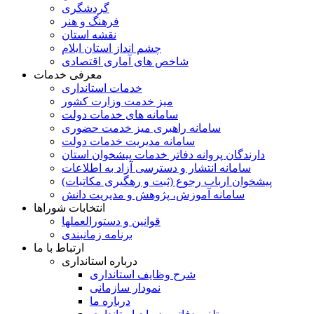
گردشگری
فرهنگ و هنر
نقشه استان
چشم انداز استان ایلام
شاخص های آماری اقتصادی
معرفی خدمات
خدمات استانداری
میز خدمت وزارت کشور
سامانه های خدمات دولت
سامانه راهبری میز خدمت حضوری
سامانه مدیریت خدمات دولت
دارندگان پروانه دفاتر خدمات پیشخوان استان
سامانه انتشار و دسترسی آزاد به اطلاعات
پیشخوان ارباب رجوع (ثبت و رهگیری مکاتبات)
سامانه آموزش، پژوهش و مدیریت دانش
انتخابات شوراها
قوانین و دستورالعملها
برنامه زمانبندی
ارتباط با ما
درباره استانداری
شرح وظایف استانداری
نمودار سازمانی
درباره ما