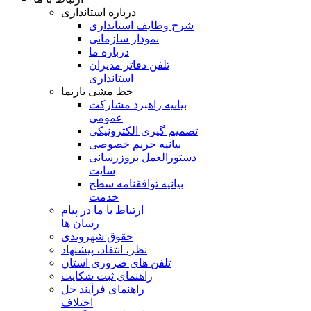
درباره استانداری
شرح وظایف استانداری
نمودار سازمانی
درباره ما
تلفن دفاتر مدیران
استانداری
خط مشی تارنما
بیانیه راهبرد مشارکت
عمومی
تصمیم گیری الکترونیکی
بیانیه حریم خصوصی
دستورالعمل بروزرسانی
سایت
بیانیه توافقنامه سطح
خدمت
ارتباط با ما در پیام
رسان ها
حقوق شهروندی
نظر، انتقاد، پیشنهاد
تلفن های ضروری استان
راهنمای ثبت شکایت
راهنمای فرآیند حل
اختلاف