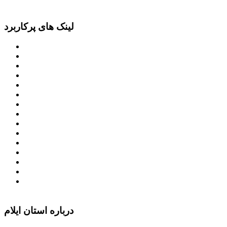
لینک های پرکاربرد
پرتال امام خمینی (ره)
دفتر مقام معظم رهبری
ریاست ‌جمهوری اسلامی ایران
وزارت کشور
معاون اول رییس جمهور
مجمع تشخیص مصلحت نظام
سامانه ملی انتشارودسترسی آزادبه اطلاعات
معاونت امور زنان و خانواده
میز خدمت الکترونیک وزارت کشور
سامانه تدارکات الکترونیکی دولت (ستاد)
سامانه ارتباط مردم و دولت (سامد)
امور اتباع و مهاجرین خارجی وزارت کشور
سازمان شهرداری ها و دهیاری های کشور
پذیرش و جذب امریه
دانلودنرم افزارهوشمند افراد نابینا یا کم‌بینا برای کار با
کامپیوتر
درباره استان ایلام