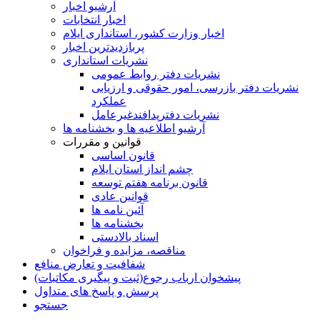
آرشیو اخبار
اخبار انتخابات
اخبار وزارت کشور، استانداری ایلام
پربازدیدترین اخبار
نشریات استانداری
نشریات دفتر روابط عمومی
نشريات دفتر بازرسی، امور حقوقی و ارزيابی
عملکرد
نشريات دفترپدافندغيرعامل
آرشیو اطلاعیه ها و بخشنامه ها
قوانین و مقررات
قانون اساسی
چشم انداز استان ایلام
قانون برنامه هفتم توسعه
قوانین عادی
آئین نامه ها
بخشنامه ها
اسناد بالادستی
مناقصه، مزایده و فراخوان
شفافیت و تعارض منافع
پیشخوان ارباب رجوع(ثبت و پیگیری مکاتبات)
پرسش و پاسخ های متداول
جستجو